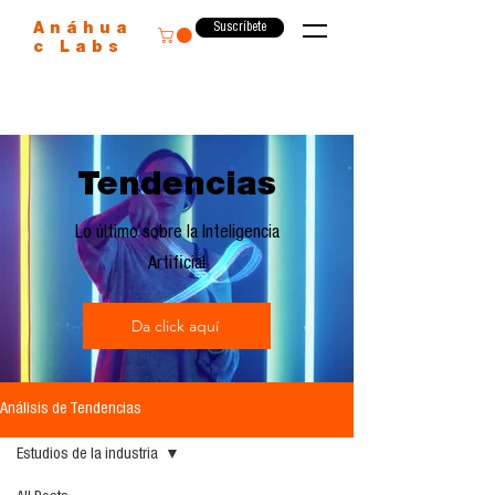
Suscríbete
Anáhua
c Labs
Tendencias
Lo último sobre la Inteligencia
Artificial
Da click aquí
Análisis de Tendencias
Estudios de la industria