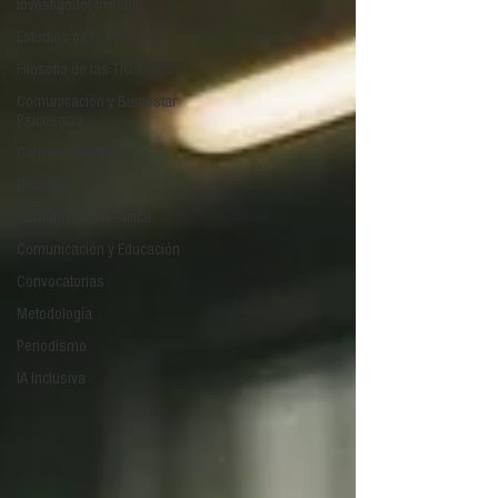
Investigador Invitado
Estudios de la industria
Filosofía de las TIC´s
Comunicación y Bienestar
Psicosocia
Carteles Científicos
Reseñas
Comunicación Política
Comunicación y Educación
Convocatorias
Metodología
Periodismo
IA Inclusiva