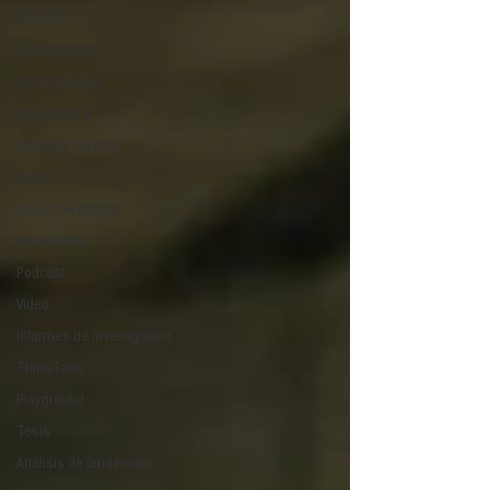
H&NhCL
CICA/Sintaxis
Revista ComA
Observatorio
Software del mes
Cursos
Casos de estudio
Novedades
Podcast
Video
Informes de investigación
Think Tank
Playground
Tesis
Análisis de tendencias