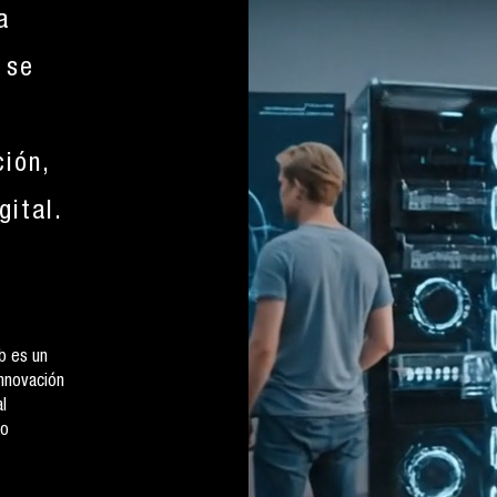
a
 se
ción,
gital.
b es un
Innovación
l
io