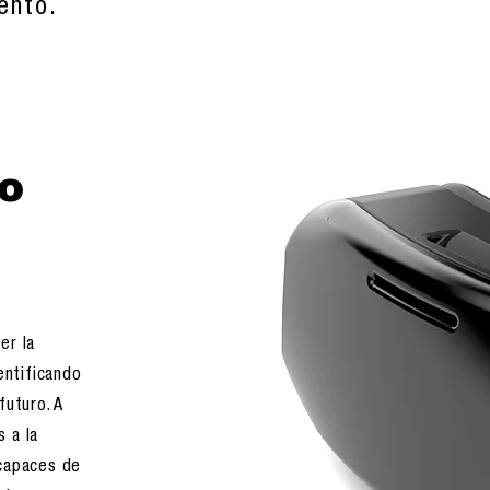
iento.
o
er la
entificando
futuro. A
 a la
 capaces de