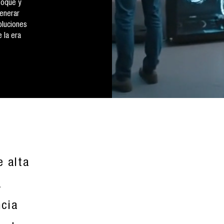
foque y
generar
oluciones
 la era
e alta
a
ncia