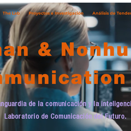
The Lab
Proyectos e Investigación
Análisis de Tende
an & Nonh
munication
nguardia de la comunicación y la inteligencia
Laboratorio de Comunicación del Futuro.