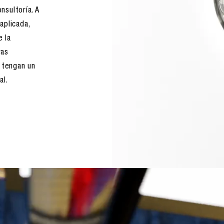
nsultoría. A
aplicada,
e la
ras
e tengan un
al.