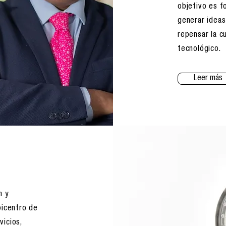
objetivo es f
generar ideas
repensar la cu
tecnológico.
Leer más
n y
picentro de
vicios,