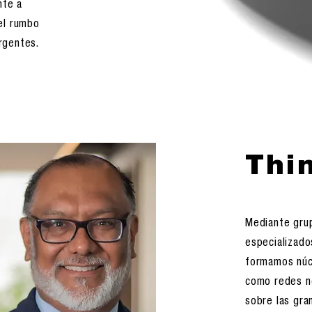
nte a
el rumbo
rgentes.
Thi
Mediante gru
especializado
formamos núc
como redes ne
sobre las gra