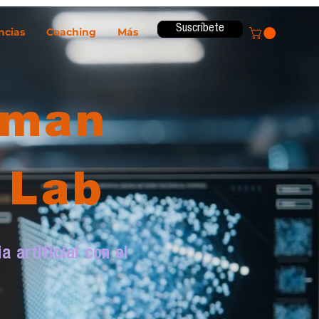
Suscríbete
ncias
Coaching
Más
uman
 Lab
 artificial con el