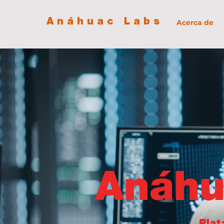
Anáhuac Labs
Acerca de
Anáhu