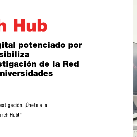
h Hub
ital potenciado por
sibiliza
stigación de la Red
Universidades
estigación. ¡Únete a la
arch Hub!"