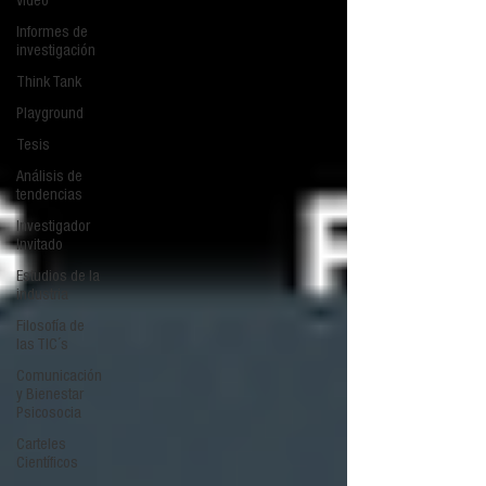
Video
Informes de
investigación
Think Tank
Playground
Tesis
Análisis de
tendencias
Investigador
Invitado
Estudios de la
industria
Filosofía de
las TIC´s
Comunicación
y Bienestar
Psicosocia
Carteles
Científicos