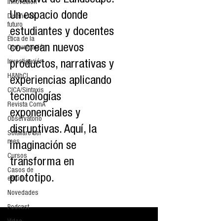
creativa de Landscape.
Innovación
Un espacio donde
Diseño de
futuro
estudiantes y docentes
Ética de la
co-crean nuevos
Comunicación
Investigación
productos, narrativas y
H&NhCL
experiencias aplicando
CICA/Sintaxis
tecnologías
Revista ComA
exponenciales y
Observatorio
disruptivas. Aquí, la
Software del
mes
imaginación se
Cursos
transforma en
Casos de
prototipo.
estudio
Novedades
Podcast