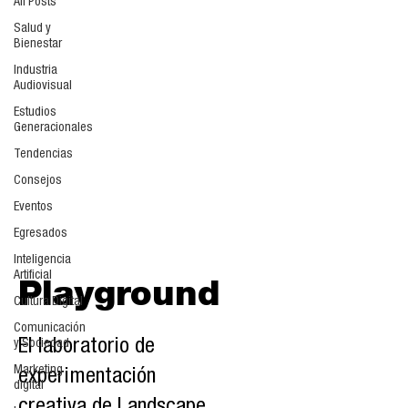
All Posts
Salud y
Bienestar
Industria
Audiovisual
Estudios
Generacionales
Tendencias
Consejos
Eventos
Egresados
Inteligencia
Artificial
Playground
Cultura Digital
Comunicación
El laboratorio de
y Sociedad
Marketing
experimentación
digital