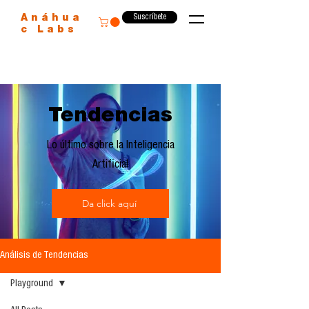
Suscríbete
Anáhua
c Labs
Tendencias
Lo último sobre la Inteligencia
Artificial
Da click aquí
Análisis de Tendencias
Playground