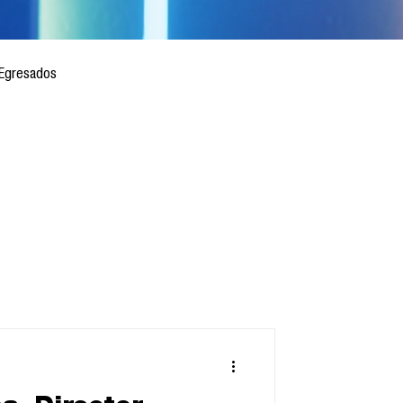
Egresados
 mes
Cursos
sis