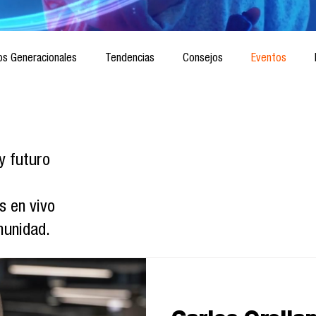
os Generacionales
Tendencias
Consejos
Eventos
ociedad
Marketing digital
Innovación
Diseño de futuro
y futuro
CICA/Sintaxis
Revista ComA
Observatorio
Software del
s en vivo
munidad.
Informes de investigación
Think Tank
Playground
Te