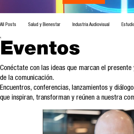
All Posts
Salud y Bienestar
Industria Audiovisual
Estudi
Eventos
Inteligencia Artificial
Cultura Digital
Comunicación y S
Conéctate con las ideas que marcan el presente 
Ética de la Comunicación
Investigación
H&NhCL
de la comunicación.
Encuentros, conferencias, lanzamientos y diálogo
que inspiran, transforman y reúnen a nuestra co
Casos de estudio
Novedades
Podcast
Video
Análisis de tendencias