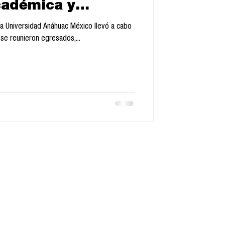
adémica y
ara el lanzamiento
a Universidad Anáhuac México llevó a cabo
s maestrías
se reunieron egresados,...