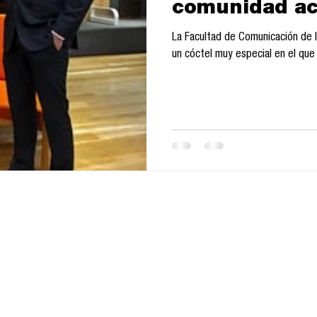
comunidad ac
profesional p
La Facultad de Comunicación de l
de dos nueva
un cóctel muy especial en el que 