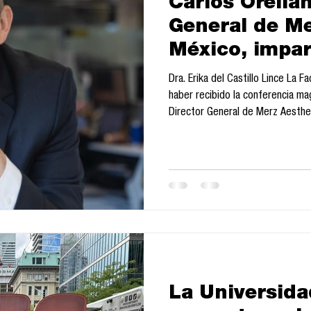
Carlos Orellan
General de Me
México, impar
magistral en 
Dra. Erika del Castillo Lince La 
Posgrados de 
haber recibido la conferencia mag
Director General de Merz Aesthe
Comunicació
Posgrados de Mercadotecnia, eve
una nueva generación de estudian
conferencia tuvo lugar el miércol
Sala de Titulación del Edificio d
La Universid