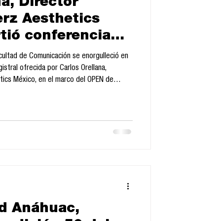
a, Director
rz Aesthetics
tió conferencia
el OPEN de
Facultad de Comunicación se enorgulleció en
la Facultad de
istral ofrecida por Carlos Orellana,
tics México, en el marco del OPEN de
n
nto emblemático que marcó el inicio de
tes en las maestrías especializadas. La
es 8 de octubre a las 19:30 horas, en la
e Posgrado, dond
ad Anáhuac,