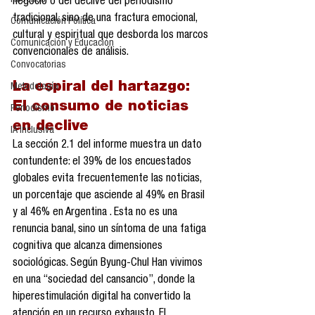
Reseñas
negocio o del declive del periodismo 
tradicional, sino de una fractura emocional, 
Comunicación Política
cultural y espiritual que desborda los marcos 
Comunicación y Educación
convencionales de análisis.
Convocatorias
La espiral del hartazgo: 
Metodología
El consumo de noticias 
Periodismo
en declive
IA Inclusiva
La sección 2.1 del informe muestra un dato 
contundente: el 39% de los encuestados 
globales evita frecuentemente las noticias, 
un porcentaje que asciende al 49% en Brasil 
y al 46% en Argentina . Esta no es una 
renuncia banal, sino un síntoma de una fatiga 
cognitiva que alcanza dimensiones 
sociológicas. Según Byung-Chul Han vivimos 
en una “sociedad del cansancio”, donde la 
hiperestimulación digital ha convertido la 
atención en un recurso exhausto. El 