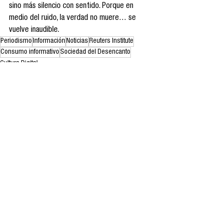
sino más silencio con sentido. Porque en 
medio del ruido, la verdad no muere… se 
vuelve inaudible.
Periodismo
Información
Noticias
Reuters Institute
Consumo informativo
Sociedad del Desencanto
Cultura Digital
Estudios de la industria
Ver todo
Entradas recientes