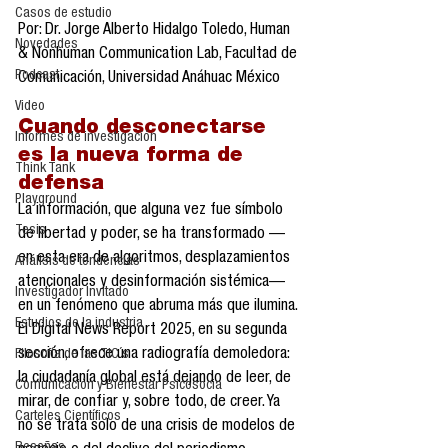
Casos de estudio
Por: Dr. Jorge Alberto Hidalgo Toledo, Human 
Novedades
& Nonhuman Communication Lab, Facultad de 
Podcast
Comunicación, Universidad Anáhuac México
Video
Cuando desconectarse 
Informes de investigación
es la nueva forma de 
Think Tank
defensa
Playground
La información, que alguna vez fue símbolo 
Tesis
de libertad y poder, se ha transformado —
en esta era de algoritmos, desplazamientos 
Análisis de tendencias
atencionales y desinformación sistémica— 
Investigador Invitado
en un fenómeno que abruma más que ilumina. 
Estudios de la industria
El Digital News Report 2025, en su segunda 
sección, ofrece una radiografía demoledora: 
Filosofía de las TIC´s
la ciudadanía global está dejando de leer, de 
Comunicación y Bienestar Psicosocia
mirar, de confiar y, sobre todo, de creer. Ya 
Carteles Científicos
no se trata solo de una crisis de modelos de 