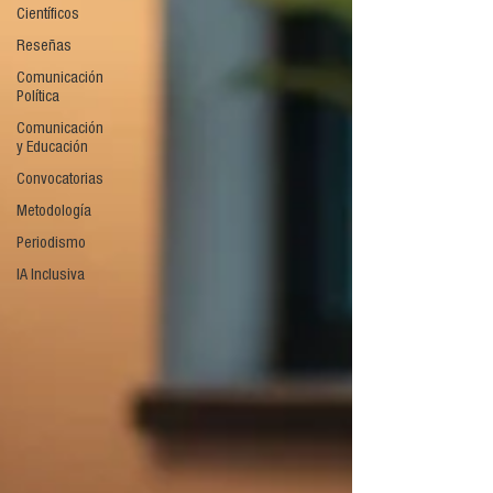
Científicos
Reseñas
Comunicación
Política
Comunicación
y Educación
Convocatorias
Metodología
Periodismo
IA Inclusiva