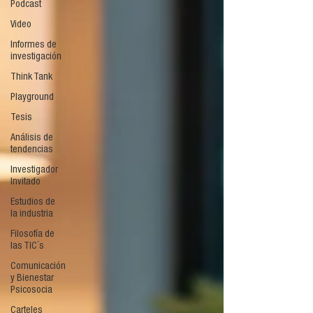
Podcast
Video
Informes de
investigación
Think Tank
Playground
Tesis
Análisis de
tendencias
Investigador
Invitado
Estudios de
la industria
Filosofía de
las TIC´s
Comunicación
y Bienestar
Psicosocia
Carteles