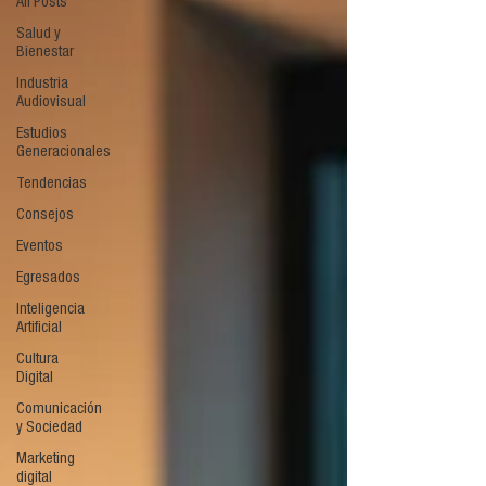
All Posts
Salud y
Bienestar
Industria
Audiovisual
Estudios
Generacionales
Tendencias
Consejos
Eventos
Egresados
Inteligencia
Artificial
Cultura
Digital
Comunicación
y Sociedad
Marketing
digital