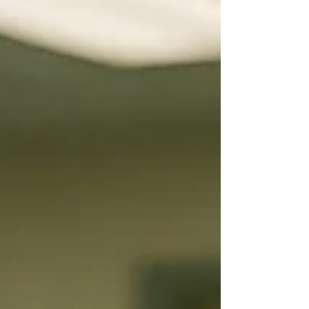
fundamentales, PersonalCare AI se presenta como una
herramienta innovadora que redefine la...