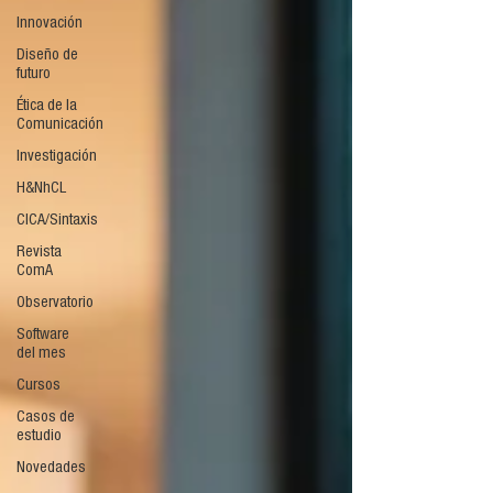
Innovación
Diseño de
futuro
Ética de la
Comunicación
Investigación
H&NhCL
CICA/Sintaxis
Revista
ComA
Observatorio
Software
del mes
Cursos
Casos de
estudio
Novedades