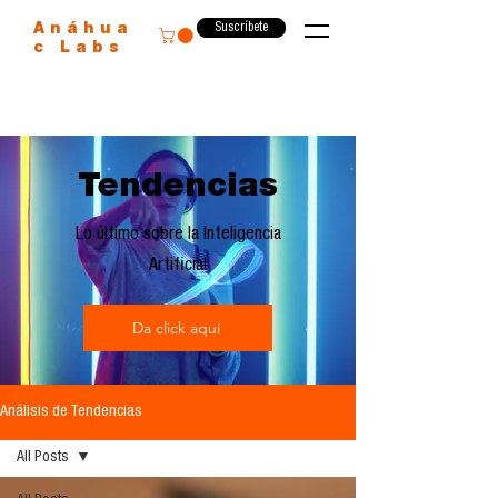
Suscríbete
Anáhua
c Labs
Tendencias
Lo último sobre la Inteligencia
Artificial
Da click aquí
Análisis de Tendencias
All Posts