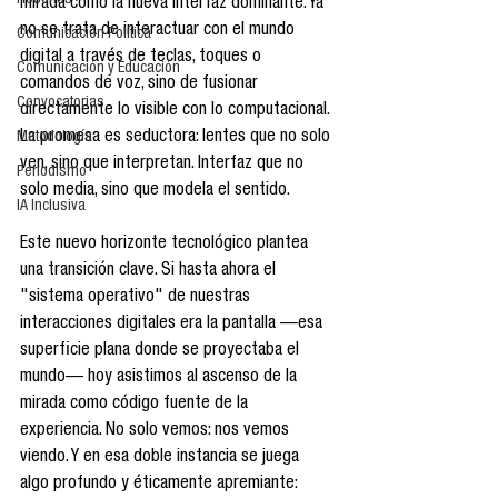
Reseñas
mirada como la nueva interfaz dominante. Ya 
no se trata de interactuar con el mundo 
Comunicación Política
digital a través de teclas, toques o 
Comunicación y Educación
comandos de voz, sino de fusionar 
Convocatorias
directamente lo visible con lo computacional. 
La promesa es seductora: lentes que no solo 
Metodología
ven, sino que interpretan. Interfaz que no 
Periodismo
solo media, sino que modela el sentido.
IA Inclusiva
Este nuevo horizonte tecnológico plantea 
una transición clave. Si hasta ahora el 
"sistema operativo" de nuestras 
interacciones digitales era la pantalla —esa 
superficie plana donde se proyectaba el 
mundo— hoy asistimos al ascenso de la 
mirada como código fuente de la 
experiencia. No solo vemos: nos vemos 
viendo. Y en esa doble instancia se juega 
algo profundo y éticamente apremiante: 