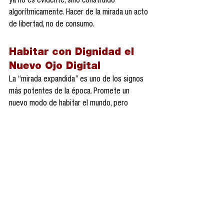
ya no es evidente, sino construido 
algorítmicamente. Hacer de la mirada un acto 
de libertad, no de consumo.
Habitar con Dignidad el 
Nuevo Ojo Digital
La “mirada expandida” es uno de los signos 
más potentes de la época. Promete un 
nuevo modo de habitar el mundo, pero 
también impone nuevos riesgos de exclusión 
y control. El gran reto no será solo 
tecnológico, sino cultural y espiritual: 
¿seremos capaces de construir una mirada 
justa, inclusiva, crítica y humana en la era de 
los visores inteligentes?
Dr. Jorge Alberto Hidalgo Toledo
Google Glass
Meta Lens
Apple Vision Pro
La Mirada
Mirada Expandida
Cultura Digital
Inteligencia Artificial