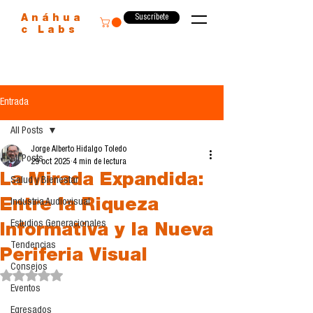
Suscríbete
Anáhua
c Labs
Entrada
All Posts
Jorge Alberto Hidalgo Toledo
All Posts
29 oct 2025
4 min de lectura
La Mirada Expandida:
Salud y Bienestar
Entre la Riqueza
Industria Audiovisual
Estudios Generacionales
Informativa y la Nueva
Tendencias
Periferia Visual
Consejos
Obtuvo NaN de 5 estrellas.
Eventos
Egresados