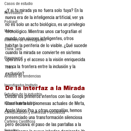
Casos de estudio
¿Y si tu mirada ya no fuera solo tuya? En la 
Novedades
nueva era de la inteligencia artificial, ver ya 
Podcast
no es solo un acto biológico, es un privilegio 
Video
tecnológico. Mientras unos cartografían el 
mundo con visores inteligentes, otros 
Informes de investigación
habitan la periferia de lo visible. ¿Qué sucede 
Think Tank
cuando la mirada se convierte en sistema 
Playground
operativo y el acceso a la visión enriquecida 
marca la frontera entre la inclusión y la 
Tesis
exclusión?
Análisis de tendencias
Investigador Invitado
De la Interfaz a la Mirada
Estudios de la industria
Desde los primeros intentos con las Google 
Glass hasta las promesas actuales de Meta, 
Filosofía de las TIC´s
Apple Vision Pro y otras compañías, hemos 
Comunicación y Bienestar Psicosocia
presenciado una transformación silenciosa 
Carteles Científicos
pero decisiva: el paso de las pantallas a la 