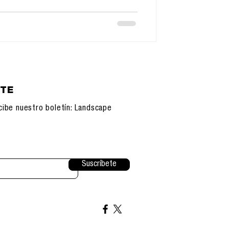
 De la Interfaz a la Mirada Desde los
e G
ETE
cibe nuestro boletín: Landscape
Suscríbete