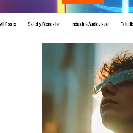
All Posts
Salud y Bienestar
Industria Audiovisual
Estudi
Inteligencia Artificial
Cultura Digital
Comunicación y S
Ética de la Comunicación
Investigación
H&NhCL
Casos de estudio
Novedades
Podcast
Video
Análisis de tendencias