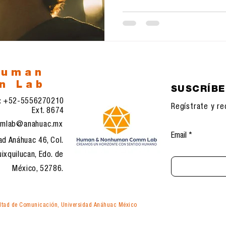
entre la inclusión y la exclusión?
primeros intentos con las Googl
human
n Lab
SUSCRÍB
l: +52-5556270210
Regístrate y re
Ext. 8674
mlab@anahuac.mx
Email
ad Anáhuac 46, Col.
ixquilucan, Edo. de
México, 52786.
tad de Comunicación, Universidad Anáhuac México