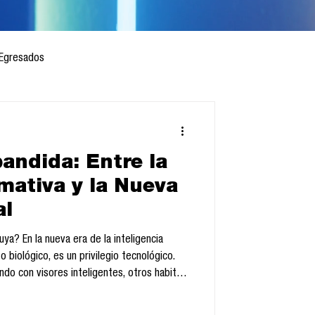
Egresados
andida: Entre la
 mes
Cursos
mativa y la Nueva
al
sis
uya? En la nueva era de la inteligencia
to biológico, es un privilegio tecnológico.
ndo con visores inteligentes, otros habitan
sucede cuando la mirada se convierte en
a visión enriquecida marca la frontera