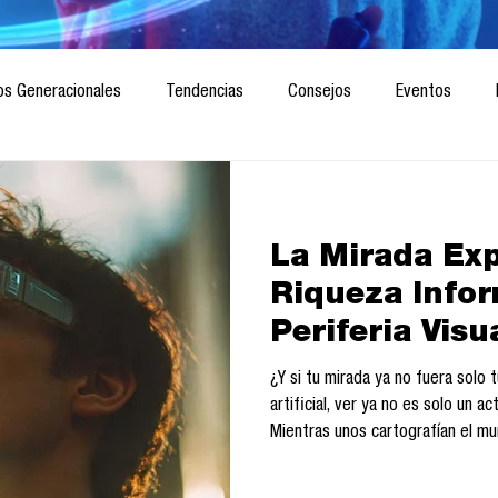
os Generacionales
Tendencias
Consejos
Eventos
ociedad
Marketing digital
Innovación
Diseño de futuro
La Mirada Exp
CICA/Sintaxis
Revista ComA
Observatorio
Software del
Riqueza Infor
Periferia Visu
Informes de investigación
Think Tank
Playground
Te
¿Y si tu mirada ya no fuera solo t
artificial, ver ya no es solo un ac
Mientras unos cartografían el mu
la periferia de lo visible. ¿Qué 
sistema operativo y el acceso a l