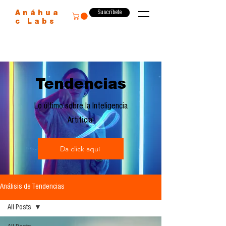
Suscríbete
Anáhua
c Labs
Tendencias
Lo último sobre la Inteligencia
Artificial
Da click aquí
Análisis de Tendencias
All Posts