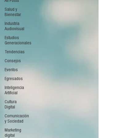
All Posts
Salud y
Bienestar
Industria
Audiovisual
Estudios
Generacionales
Tendencias
Consejos
Eventos
Egresados
Inteligencia
Artificial
Cultura
Digital
Comunicación
y Sociedad
Marketing
digital