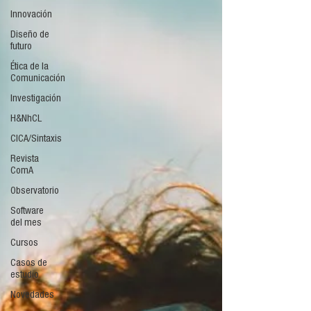
Innovación
Diseño de
futuro
Ética de la
Comunicación
Investigación
H&NhCL
CICA/Sintaxis
Revista
ComA
Observatorio
Software
del mes
Cursos
Casos de
estudio
Novedades