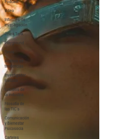
Podcast
Video
Informes de
investigación
Think Tank
Playground
Tesis
Análisis de
tendencias
Investigador
Invitado
Estudios de
la industria
Filosofía de
las TIC´s
Comunicación
y Bienestar
Psicosocia
Carteles