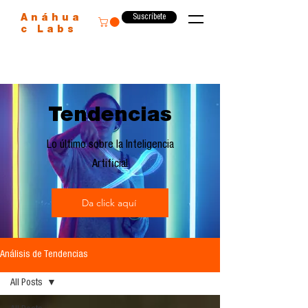
Suscríbete
Anáhua
c Labs
Tendencias
Lo último sobre la Inteligencia
Artificial
Da click aquí
Análisis de Tendencias
All Posts