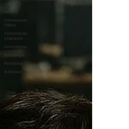
Científicos
Reseñas
Comunicación
Política
Comunicación
y Educación
Convocatorias
Metodología
Periodismo
IA Inclusiva