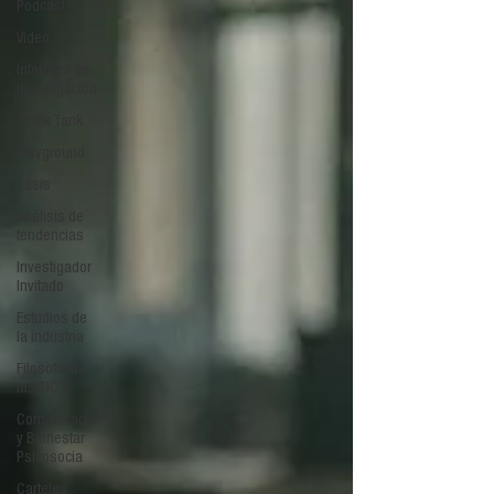
Podcast
Video
Informes de
investigación
Think Tank
Playground
Tesis
Análisis de
tendencias
Investigador
Invitado
Estudios de
la industria
Filosofía de
las TIC´s
Comunicación
y Bienestar
Psicosocia
Carteles