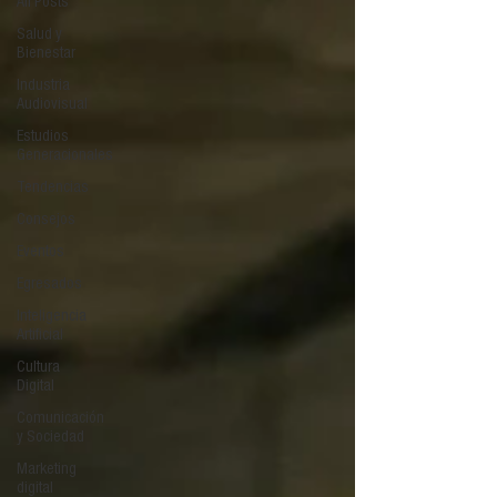
All Posts
Salud y
Bienestar
Industria
Audiovisual
Estudios
Generacionales
Tendencias
Consejos
Eventos
Egresados
Inteligencia
Artificial
Cultura
Digital
Comunicación
y Sociedad
Marketing
digital