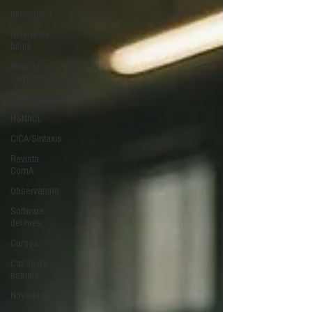
Innovación
Diseño de
futuro
Ética de la
Comunicación
Investigación
H&NhCL
CICA/Sintaxis
Revista
ComA
Observatorio
Software
del mes
Cursos
Casos de
estudio
Novedades