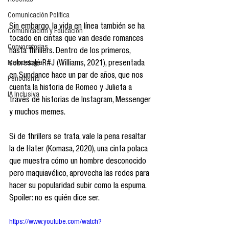
Reseñas
Comunicación Política
Sin embargo, la vida en línea también se ha 
Comunicación y Educación
tocado en cintas que van desde romances 
Convocatorias
hasta thrillers. Dentro de los primeros, 
sobresale R#J (Williams, 2021), presentada 
Metodología
en Sundance hace un par de años, que nos 
Periodismo
cuenta la historia de Romeo y Julieta a 
IA Inclusiva
través de historias de Instagram, Messenger 
y muchos memes.
Si de thrillers se trata, vale la pena resaltar 
la de Hater (Komasa, 2020), una cinta polaca 
que muestra cómo un hombre desconocido 
pero maquiavélico, aprovecha las redes para 
hacer su popularidad subir como la espuma. 
Spoiler: no es quién dice ser.
https://www.youtube.com/watch?