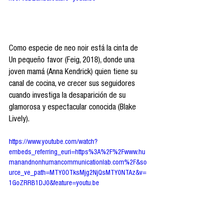
Como especie de neo noir está la cinta de 
Un pequeño favor (Feig, 2018), donde una 
joven mamá (Anna Kendrick) quien tiene su 
canal de cocina, ve crecer sus seguidores 
cuando investiga la desaparición de su 
glamorosa y espectacular conocida (Blake 
Lively).
https://www.youtube.com/watch?
embeds_referring_euri=https%3A%2F%2Fwww.hu
manandnonhumancommunicationlab.com%2F&so
urce_ve_path=MTY0OTksMjg2NjQsMTY0NTAz&v=
1GoZRRB1DJ0&feature=youtu.be