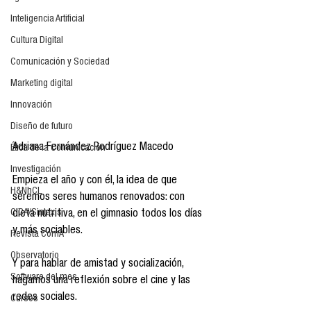
Inteligencia Artificial
Cultura Digital
Comunicación y Sociedad
Marketing digital
Innovación
Diseño de futuro
Adriana Fernández Rodríguez Macedo
Ética de la Comunicación
Investigación
Empieza el año y con él, la idea de que 
H&NhCL
seremos seres humanos renovados: con 
CICA/Sintaxis
dieta nutritiva, en el gimnasio todos los días 
y más sociables.
Revista ComA
Observatorio
Y para hablar de amistad y socialización, 
Software del mes
hagamos una reflexión sobre el cine y las 
redes sociales.
Cursos