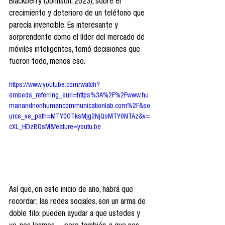
Blackberry (Johnson, 2023), sobre el 
crecimiento y deterioro de un teléfono que 
parecía invencible. Es interesante y 
sorprendente como el líder del mercado de 
móviles inteligentes, tomó decisiones que 
fueron todo, menos eso.
https://www.youtube.com/watch?
embeds_referring_euri=https%3A%2F%2Fwww.hu
manandnonhumancommunicationlab.com%2F&so
urce_ve_path=MTY0OTksMjg2NjQsMTY0NTAz&v=
cXL_HDzBQsM&feature=youtu.be
Así que, en este inicio de año, habrá que 
recordar; las redes sociales, son un arma de 
doble filo: pueden ayudar a que ustedes y 