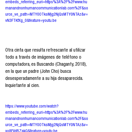
embeds_referring_euri=https%3A%2F%2Fwww.hu
manandnonhumancommunicationlab.com%2F&so
urce_ve_path=MTY0OTksMjg2NjQsMTY0NTAz&v=
vN3FTKfXg_0&feature=youtu.be
Otra cinta que resulta refrescante al utilizar 
todo a través de imágenes de teléfono o 
computadora, es Buscando (Chaganty, 2018), 
en la que un padre (John Cho) busca 
desesperadamente a su hija desaparecida. 
Inquietante al cien.
https://www.youtube.com/watch?
embeds_referring_euri=https%3A%2F%2Fwww.hu
manandnonhumancommunicationlab.com%2F&so
urce_ve_path=MTY0OTksMjg2NjQsMTY0NTAz&v=
xo8FVdBZakQ&feature=youtu.be