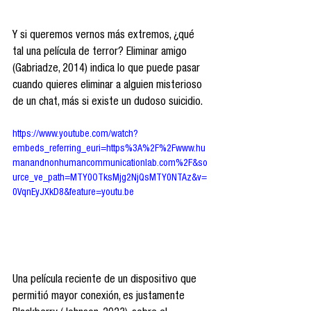
Y si queremos vernos más extremos, ¿qué 
tal una película de terror? Eliminar amigo 
(Gabriadze, 2014) indica lo que puede pasar 
cuando quieres eliminar a alguien misterioso 
de un chat, más si existe un dudoso suicidio.
https://www.youtube.com/watch?
embeds_referring_euri=https%3A%2F%2Fwww.hu
manandnonhumancommunicationlab.com%2F&so
urce_ve_path=MTY0OTksMjg2NjQsMTY0NTAz&v=
0VqnEyJXkD8&feature=youtu.be
Una película reciente de un dispositivo que 
permitió mayor conexión, es justamente 