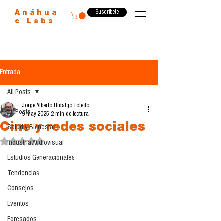
Suscríbete
Anáhua
c Labs
Entrada
All Posts
Jorge Alberto Hidalgo Toledo
All Posts
9 may 2025
2 min de lectura
Cine y redes sociales
Salud y Bienestar
Obtuvo NaN de 5 estrellas.
Industria Audiovisual
Estudios Generacionales
Tendencias
Consejos
Eventos
Egresados