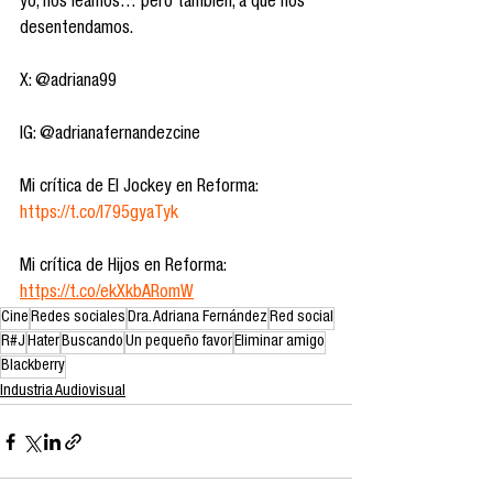
yo, nos leamos… pero también, a que nos 
desentendamos.
X: @adriana99
IG: @adrianafernandezcine
Mi crítica de El Jockey en Reforma: 
https://t.co/l795gyaTyk
Mi crítica de Hijos en Reforma: 
https://t.co/ekXkbARomW
Cine
Redes sociales
Dra. Adriana Fernández
Red social
R#J
Hater
Buscando
Un pequeño favor
Eliminar amigo
Blackberry
Industria Audiovisual