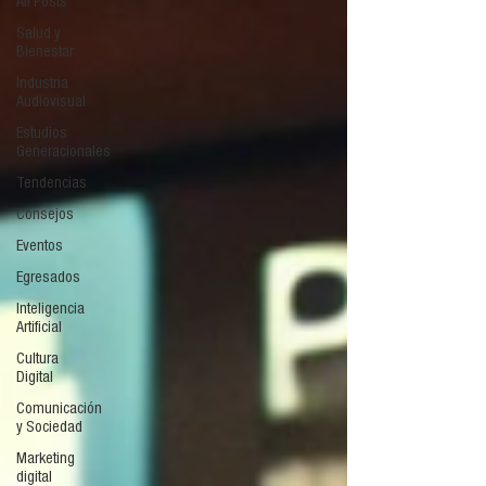
All Posts
Salud y
Bienestar
Industria
Audiovisual
Estudios
Generacionales
Tendencias
Consejos
Eventos
Egresados
Inteligencia
Artificial
Cultura
Digital
Comunicación
y Sociedad
Marketing
digital