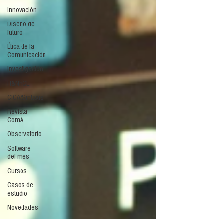
Innovación
Diseño de
futuro
Ética de la
Comunicación
Investigación
H&NhCL
CICA/Sintaxis
Revista
ComA
Observatorio
Software
del mes
Cursos
Casos de
estudio
Novedades