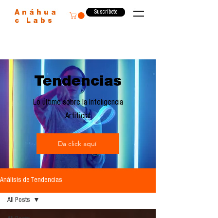
Suscríbete
Anáhua
c Labs
Tendencias
Lo último sobre la Inteligencia
Artificial
Da click aquí
Análisis de Tendencias
All Posts