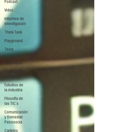
Podcast
Video
Informes de
investigación
Think Tank
Playground
Tesis
Análisis de
tendencias
Investigador
Invitado
Estudios de
la industria
Filosofía de
las TIC´s
Comunicación
y Bienestar
Psicosocia
Carteles