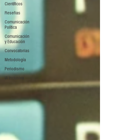
Científicos
Reseñas
Comunicación
Política
Comunicación
y Educación
Convocatorias
Metodología
Periodismo
IA Inclusiva