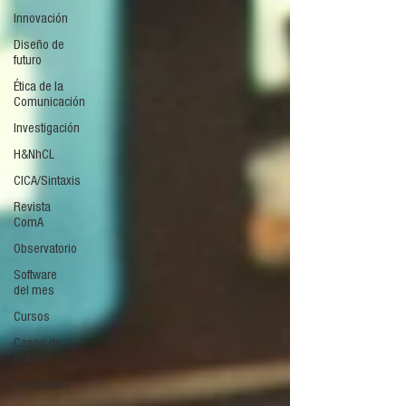
Innovación
Diseño de
futuro
Ética de la
Comunicación
Investigación
H&NhCL
CICA/Sintaxis
Revista
ComA
Observatorio
Software
del mes
Cursos
Casos de
estudio
Novedades