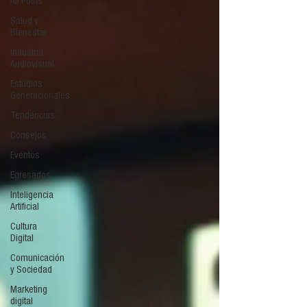
All Posts
Salud y
Bienestar
Industria
Audiovisual
Estudios
Generacionales
Tendencias
Consejos
Eventos
Egresados
Inteligencia
Artificial
Cultura
Digital
Comunicación
y Sociedad
Marketing
digital