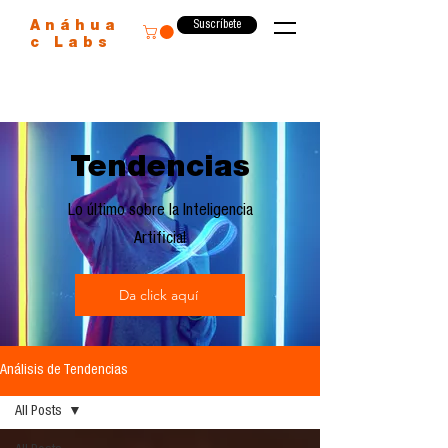
Suscríbete
Anáhua
c Labs
Tendencias
Lo último sobre la Inteligencia
Artificial
Da click aquí
Análisis de Tendencias
All Posts