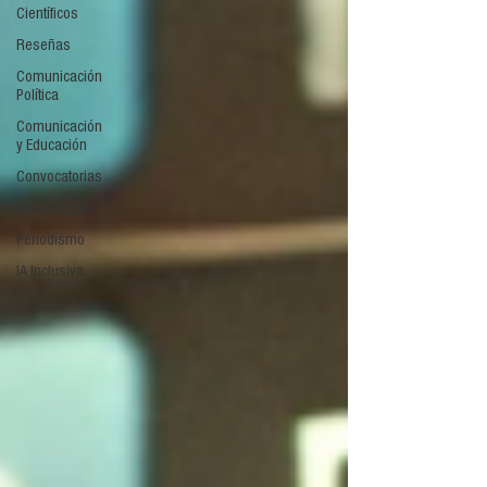
Científicos
Reseñas
Comunicación
Política
Comunicación
y Educación
Convocatorias
Metodología
Periodismo
IA Inclusiva