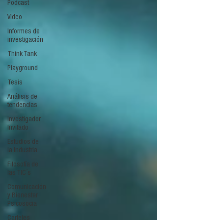
Podcast
Video
Informes de
investigación
Think Tank
Playground
Tesis
Análisis de
tendencias
Investigador
Invitado
Estudios de
la industria
Filosofía de
las TIC´s
Comunicación
y Bienestar
Psicosocia
Carteles