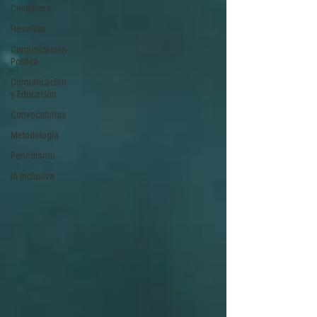
Científicos
Reseñas
Comunicación
Política
Comunicación
y Educación
Convocatorias
Metodología
Periodismo
IA Inclusiva