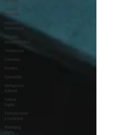
All Posts
Salud y
Bienestar
Industria
Audiovisual
Estudios
Generacionales
Tendencias
Consejos
Eventos
Egresados
Inteligencia
Artificial
Cultura
Digital
Comunicación
y Sociedad
Marketing
digital