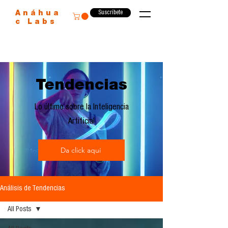
Suscríbete
Anáhua
c Labs
Tendencias
Lo último sobre la Inteligencia
Artificial
Da click aquí
Análisis de Tendencias
All Posts