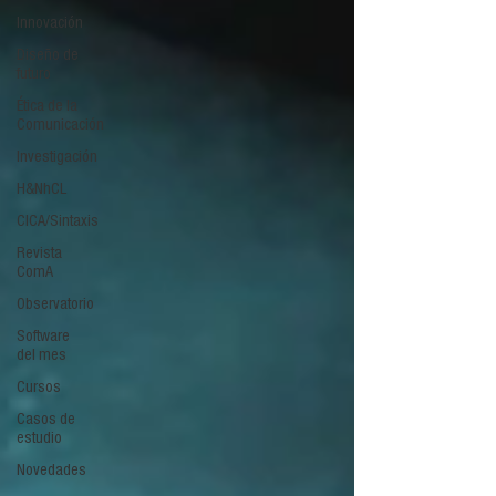
Innovación
Diseño de
futuro
Ética de la
Comunicación
Investigación
H&NhCL
CICA/Sintaxis
Revista
ComA
Observatorio
Software
del mes
Cursos
Casos de
estudio
Novedades