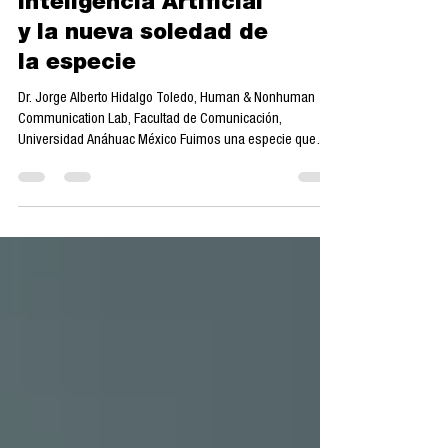
La orfandad del Otro:
Inteligencia Artificial
y la nueva soledad de
la especie
Dr. Jorge Alberto Hidalgo Toledo, Human & Nonhuman
Communication Lab, Facultad de Comunicación,
Universidad Anáhuac México Fuimos una especie que
aprendió a mirar el mundo desde la proximidad del otro:
desde el aliento compartido alrededor del fuego primitivo,
desde la palabra que se transmitía como código de vida,
desde los rituales que nos injertaron en el tejido de la
comunidad. La existencia humana nació acompañada,
deliberadamente comunitaria, necesariamente gregaria.
Si