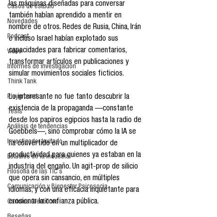
las máquinas diseñadas para conversar 
Casos de estudio
también habían aprendido a mentir en 
Novedades
nombre de otros. Redes de Rusia, China, Irán 
Podcast
e incluso Israel habían explotado sus 
capacidades para fabricar comentarios, 
Video
transformar artículos en publicaciones y 
Informes de investigación
simular movimientos sociales ficticios.
Think Tank
Playground
Lo interesante no fue tanto descubrir la 
existencia de la propaganda —constante 
Tesis
desde los papiros egipcios hasta la radio de 
Análisis de tendencias
Goebbels—, sino comprobar cómo la IA se 
Investigador Invitado
ha convertido en un multiplicador de 
productividad para quienes ya estaban en la 
Estudios de la industria
industria del engaño. Un agit-prop de silicio 
Filosofía de las TIC´s
que opera sin cansancio, en múltiples 
Comunicación y Bienestar Psicosocia
idiomas, y con una eficacia inquietante para 
erosionar la confianza pública.
Carteles Científicos