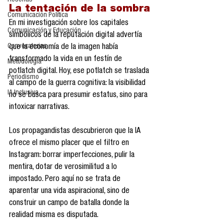
Reseñas
La tentación de la sombra
Comunicación Política
En mi investigación sobre los capitales 
Comunicación y Educación
simbólicos de la reputación digital advertía 
Convocatorias
que la economía de la imagen había 
transformado la vida en un festín de 
Metodología
potlatch digital. Hoy, ese potlatch se traslada 
Periodismo
al campo de la guerra cognitiva: la visibilidad 
IA Inclusiva
no se busca para presumir estatus, sino para 
intoxicar narrativas.
Los propagandistas descubrieron que la IA 
ofrece el mismo placer que el filtro en 
Instagram: borrar imperfecciones, pulir la 
mentira, dotar de verosimilitud a lo 
impostado. Pero aquí no se trata de 
aparentar una vida aspiracional, sino de 
construir un campo de batalla donde la 
realidad misma es disputada.