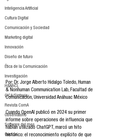
Inteligencia Artificial
Cultura Digital
Comunicación y Sociedad
Marketing digital
Innovación
Diseño de futuro
Ética de la Comunicación
Investigación
Por: Dr. Jorge Alberto Hidalgo Toledo, Human 
H&NhCL
& Nonhuman Communication Lab, Facultad de 
CICA/Sintaxis
Comunicación, Universidad Anáhuac México
Revista ComA
Cuando OpenAI publicó en 2024 su primer 
Observatorio
informe sobre operaciones de influencia que 
Software del mes
habían utilizado ChatGPT, marcó un hito 
Cursos
histórico: el reconocimiento explícito de que 