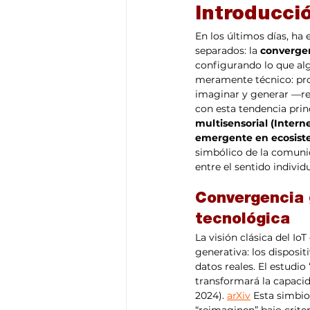
Introducci
En los últimos días, h
separados: la 
convergenc
configurando lo que al
meramente técnico: prop
imaginar y generar —rec
con esta tendencia prin
multisensorial (Intern
emergente en ecosiste
simbólico de la comunica
entre el sentido individu
Convergencia 
tecnológica
La visión clásica del I
generativa: los disposit
datos reales. El estudio
transformará la capacida
2024). 
arXiv
 Esta simbio