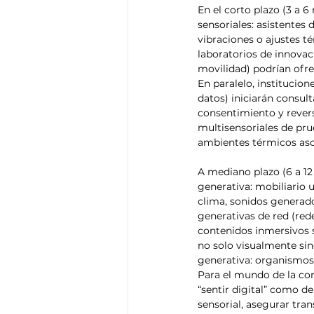
En el corto plazo (3 a 
sensoriales: asistentes 
vibraciones o ajustes t
laboratorios de innovaci
movilidad) podrían ofr
En paralelo, institucio
datos) iniciarán consult
consentimiento y revers
multisensoriales de prue
ambientes térmicos aso
A mediano plazo (6 a 12
generativa: mobiliario
clima, sonidos generad
generativas de red (rede
contenidos inmersivos s
no solo visualmente sin
generativa: organismos q
Para el mundo de la com
“sentir digital” como 
sensorial, asegurar tran