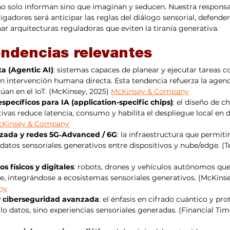
 no solo informan sino que imaginan y seducen. Nuestra respons
adores será anticipar las reglas del diálogo sensorial, defender 
r arquitecturas reguladoras que eviten la tiranía generativa.
endencias relevantes
a (Agentic AI)
: sistemas capaces de planear y ejecutar tareas c
 intervención humana directa. Esta tendencia refuerza la agenci
úan en el IoT. (McKinsey, 2025) 
McKinsey & Company
pecíficos para IA (application-specific chips)
: el diseño de c
vas reduce latencia, consumo y habilita el despliegue local en di
Kinsey & Company
zada y redes 5G‑Advanced / 6G
: la infraestructura que permitir
 datos sensoriales generativos entre dispositivos y nube/edge. (T
 físicos y digitales
: robots, drones y vehículos autónomos qu
, integrándose a ecosistemas sensoriales generativos. (McKinse
ny
 y ciberseguridad avanzada
: el énfasis en cifrado cuántico y pr
lo datos, sino experiencias sensoriales generadas. (Financial Tim