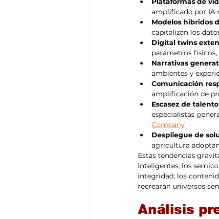
Plataformas de vid
amplificado por IA r
Modelos híbridos 
capitalizan los dato
Digital twins exte
parámetros físicos,
Narrativas generat
ambientes y experien
Comunicación resp
amplificación de pre
Escasez de talento
especialistas genera
Company
Despliegue de solu
agricultura adoptan
Estas tendencias gravita
inteligentes; los semic
integridad; los contenid
recrearán universos sens
Análisis pr