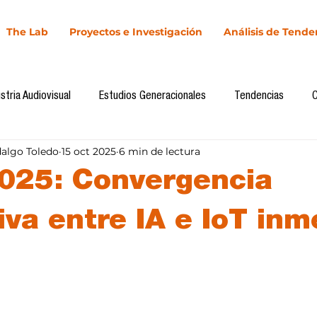
The Lab
Proyectos e Investigación
Análisis de Tende
stria Audiovisual
Estudios Generacionales
Tendencias
dalgo Toledo
15 oct 2025
6 min de lectura
l
Cultura Digital
Comunicación y Sociedad
Marketing dig
025: Convergencia
Comunicación
Investigación
H&NhCL
CICA/Sintaxis
iva entre IA e IoT inm
llas.
Casos de estudio
Novedades
Podcast
Video
In