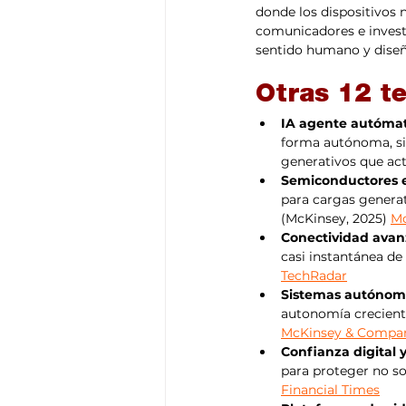
donde los dispositivos
comunicadores e investig
sentido humano y diseña
Otras 12 t
IA agente autómat
forma autónoma, sin
generativos que act
Semiconductores es
para cargas generati
(McKinsey, 2025) 
Mc
Conectividad avan
casi instantánea de
TechRadar
Sistemas autónomos
autonomía creciente
McKinsey & Compa
Confianza digital
para proteger no so
Financial Times