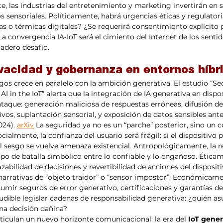
, las industrias del entretenimiento y marketing invertirán en 
 sensoriales. Políticamente, habrá urgencias éticas y regulatorias
 o térmicas digitales? ¿Se requerirá consentimiento explícito p
a convergencia IA‑IoT será el cimiento del Internet de los sentid
adero desafío.
vacidad y gobernanza en entornos híbri
gos crece en paralelo con la ambición generativa. El estudio “Sec
I in the IoT” alerta que la integración de IA generativa en dispos
ataque: generación maliciosa de respuestas erróneas, difusión d
ivos, suplantación sensorial, y exposición de datos sensibles ant
024). 
arXiv
 La seguridad ya no es un “parche” posterior, sino un
ocialmente, la confianza del usuario será frágil: si el dispositivo 
el sesgo se vuelve amenaza existencial. Antropológicamente, la re
po de batalla simbólico entre lo confiable y lo engañoso. Éticam
azabilidad de decisiones y revertibilidad de acciones del dispositi
arrativas de “objeto traidor” o “sensor impostor”. Económicamen
mir seguros de error generativo, certificaciones y garantías de
udible legislar cadenas de responsabilidad generativa: ¿quién as
na decisión dañina?
rticulan un nuevo horizonte comunicacional: la era del 
IoT gener