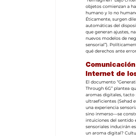
“reimaginen” bajo criter
objetos comienzan a hab
humano y lo no humano s
Éticamente, surgen dile
automáticas del disposit
que generan ajustes, na
nuevos modelos de negoc
sensorial”). Políticamen
qué derechos ante error
Comunicación m
Internet de lo
El documento “Generati
Through 6G” plantea que
aromas digitales, tacto
ultraeficientes (Sehad et
una experiencia sensori
sino inmerso—se constr
intuiciones del sentido
sensoriales inducirán e
un aroma digital? Cultu