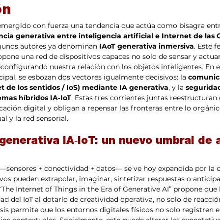
ón
a emergido con fuerza una tendencia que actúa como bisagra en
ia generativa entre inteligencia artificial e Internet de las C
gunos autores ya denominan 
IAoT generativa inmersiva
. Este 
one una red de dispositivos capaces no solo de sensar y actuar,
onfigurando nuestra relación con los objetos inteligentes. En e
cipal, se esbozan dos vectores igualmente decisivos: la 
comunic
et de los sentidos / IoS) mediante IA generativa
, y la 
segurida
mas híbridos IA‑IoT
. Estas tres corrientes juntas reestructuran
ción digital y obligan a repensar las fronteras entre lo orgánico y
al y la red sensorial.
generativa IA‑IoT: un nuevo umbral de 
oT —sensores + conectividad + datos— se ve hoy expandida por la 
ivos pueden extrapolar, imaginar, sintetizar respuestas o anticipa
 “The Internet of Things in the Era of Generative AI” propone que 
d del IoT al dotarlo de creatividad operativa, no solo de reacción
sis permite que los entornos digitales físicos no solo registren e