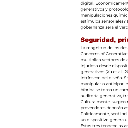
digital. Económicamente
generativos y protocolos
manipulaciones químicas
estímulos sensoriales? L
gobernanza será el verd
Seguridad, pri
La magnitud de los ries
Concerns of Generative A
multiplica vectores de 
injurioso desde disposit
generativos (Xu et al., 2
intrínseco del diseño. S
manipular o anticipar, 
híbrida se torna un cam
auditoría generativa, tr
Culturalmente, surgen n
proveedores deberán asu
Políticamente, será inel
un dispositivo genera u
Estas tres tendencias a