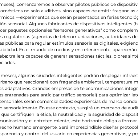
6 meses), comenzaremos a observar pilotos públicos de dispositi
domésticos no solo auditivos, sino capaces de emitir fragancias 
érmicos —experimentos que serán presentados en ferias tecnológ
ón sensorial. Algunos fabricantes de dispositivos inteligentes (h
ecer paquetes opcionales “sensores generativos” como comple
nes regulatorias (agencias de telecomunicaciones, autoridades de
as públicas para regular estímulos sensoriales digitales, exigien
ibilidad. En el mundo de medios y entretenimiento, aparecerán 
ba: trailers capaces de generar sensaciones táctiles, olores sinté
ciados.
 meses), algunas ciudades inteligentes podrán desplegar infraest
 urbano que reaccionará con fragancia ambiental, temperatura 
os adaptativos. Grandes empresas de telecomunicaciones integr
s entrenadas para anticipar tráfico sensorial) para optimizar lat
ensoriales serán comercializados: experiencias de marca donde e
o sensorialmente. En este contexto, surgirá un mercado de audit
ue certifiquen la ética, la neutralidad y la seguridad de disposi
unicación y el entretenimiento, este horizonte obliga a formar 
derecho humano emergente. Será imprescindible diseñar protoco
sparencia y control del usuario en experiencias generativas, y pr