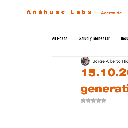
Anáhuac Labs
Acerca de
All Posts
Salud y Bienestar
Indu
Jorge Alberto Hi
Egresados
Inteligencia Artificia
15.10.2
Diseño de futuro
Ética de la 
generat
Obtuvo NaN de 5 estre
Software del mes
Cursos