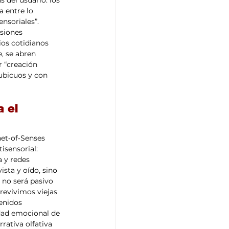
 del usuario: los 
 entre lo 
nsoriales”. 
siones 
ios cotidianos 
, se abren 
 “creación 
 ubicuos y con 
 el 
et‑of‑Senses 
isensorial: 
 y redes 
sta y oído, sino 
 no será pasivo 
evivimos viejas 
enidos 
idad emocional de 
rativa olfativa 