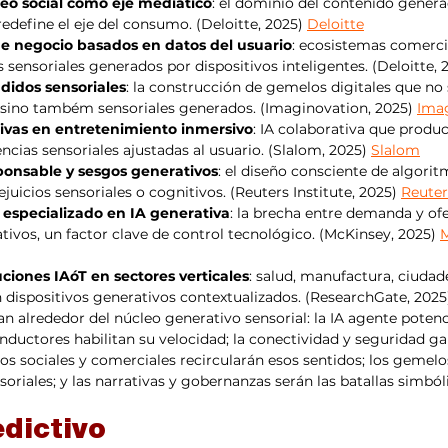
eo social como eje mediático
: el dominio del contenido genera
edefine el eje del consumo. (Deloitte, 2025) 
Deloitte
de negocio basados en datos del usuario
: ecosistemas comerci
s sensoriales generados por dispositivos inteligentes. (Deloitte, 
ndidos sensoriales
: la construcción de gemelos digitales que no
 sino também sensoriales generados. (Imaginovation, 2025) 
Ima
ivas en entretenimiento inmersivo
: IA colaborativa que produc
cias sensoriales ajustadas al usuario. (Slalom, 2025) 
Slalom
onsable y sesgos generativos
: el diseño consciente de algorit
juicios sensoriales o cognitivos. (Reuters Institute, 2025) 
Reuter
 especializado en IA generativa
: la brecha entre demanda y ofe
tivos, un factor clave de control tecnológico. (McKinsey, 2025) 
M
ciones IAóT en sectores verticales
: salud, manufactura, ciudade
 dispositivos generativos contextualizados. (ResearchGate, 2025
n alrededor del núcleo generativo sensorial: la IA agente potenc
onductores habilitan su velocidad; la conectividad y seguridad ga
os sociales y comerciales recircularán esos sentidos; los gemelos
oriales; y las narrativas y gobernanzas serán las batallas simbóli
edictivo