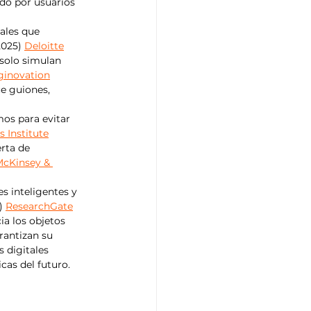
do por usuarios 
ales que 
2025) 
Deloitte
 solo simulan 
ginovation
e guiones, 
mos para evitar 
s Institute
rta de 
cKinsey & 
s inteligentes y 
) 
ResearchGate
ia los objetos 
rantizan su 
 digitales 
cas del futuro.