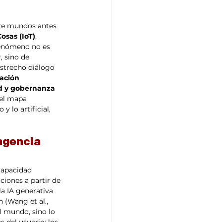
tre mundos antes 
osas (IoT)
, 
fenómeno no es 
 sino de 
strecho diálogo 
ación 
d y gobernanza 
 el mapa 
 lo artificial, 
agencia 
capacidad 
ciones a partir de 
la IA generativa 
 (Wang et al., 
l mundo, sino lo 