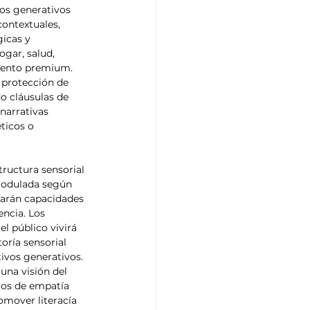
vos generativos 
contextuales, 
icas y 
ogar, salud, 
mento premium. 
 protección de 
do cláusulas de 
narrativas 
ticos o 
ructura sensorial 
modulada según 
arán capacidades 
encia. Los 
l público vivirá 
oría sensorial 
tivos generativos.
una visión del 
los de empatía 
omover literacía 