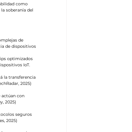
abilidad como 
la soberanía del 
omplejas de 
a de dispositivos 
hips optimizados 
spositivos IoT. 
á la transferencia 
echRadar, 2025) 
e actúan con 
y, 2025) 
otocolos seguros 
es, 2025) 