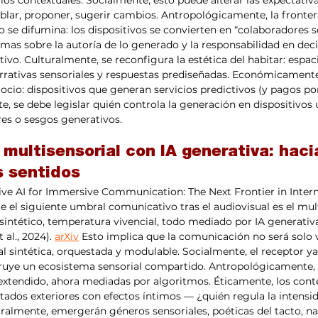
ios contextuales. Socialmente, esto puede alterar las expectativas
lar, proponer, sugerir cambios. Antropológicamente, la frontera
e difumina: los dispositivos se convierten en “colaboradores se
mas sobre la autoría de lo generado y la responsabilidad en deci
ivo. Culturalmente, se reconfigura la estética del habitar: espac
rrativas sensoriales y respuestas prediseñadas. Económicamente
io: dispositivos que generan servicios predictivos (y pagos por
te, se debe legislar quién controla la generación en dispositivos
es o sesgos generativos.
ultisensorial con IA generativa: hacia
s sentidos
ve AI for Immersive Communication: The Next Frontier in Intern
 el siguiente umbral comunicativo tras el audiovisual es el mult
 sintético, temperatura vivencial, todo mediado por IA generativa
 al., 2024). 
arXiv
 Esto implica que la comunicación no será solo vi
al sintética, orquestada y modulable. Socialmente, el receptor ya
uye un ecosistema sensorial compartido. Antropológicamente, r
 extendido, ahora mediadas por algoritmos. Éticamente, los cont
stados exteriores con efectos íntimos — ¿quién regula la intens
ralmente, emergerán géneros sensoriales, poéticas del tacto, nar