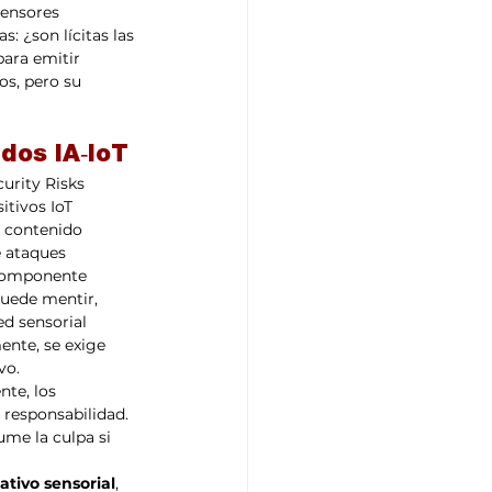
sensores 
: ¿son lícitas las 
ara emitir 
os, pero su 
dos IA‑IoT
urity Risks 
itivos IoT 
e contenido 
e ataques 
 componente 
puede mentir, 
d sensorial 
ente, se exige 
vo. 
te, los 
 responsabilidad. 
ume la culpa si 
ativo sensorial
, 