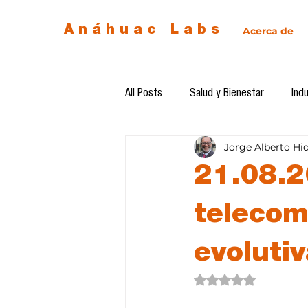
Anáhuac Labs
Acerca de
All Posts
Salud y Bienestar
Indu
Jorge Alberto Hi
Egresados
Inteligencia Artificia
21.08.2
Diseño de futuro
Ética de la 
telecom
evoluti
Software del mes
Cursos
Obtuvo NaN de 5 estre