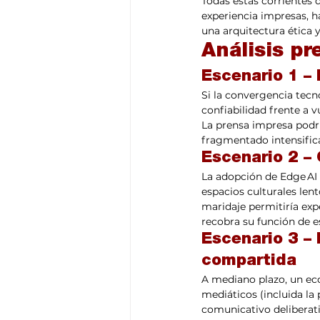
Todas estas corrientes 
experiencia impresas, ha
una arquitectura ética 
Análisis pr
Escenario 1 – 
Si la convergencia tecn
confiabilidad frente a v
La prensa impresa podrí
fragmentado intensifica
Escenario 2 –
La adopción de Edge AI r
espacios culturales len
maridaje permitiría exp
recobra su función de e
Escenario 3 – 
compartida
A mediano plazo, un eco
mediáticos (incluida l
comunicativo deliberat