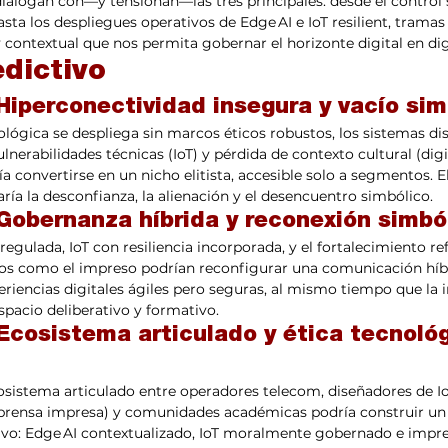
dialogan con—y tensionan—las tres principales: desde el control 
sta los despliegues operativos de Edge AI e IoT resilient, tramas
y contextual que nos permita gobernar el horizonte digital en di
edictivo
Hiperconectividad insegura y vacío sim
ológica se despliega sin marcos éticos robustos, los sistemas di
ulnerabilidades técnicas (IoT) y pérdida de contexto cultural (digi
a convertirse en un nicho elitista, accesible solo a segmentos. E
ría la desconfianza, la alienación y el desencuentro simbólico.
 Gobernanza híbrida y reconexión simbó
egulada, IoT con resiliencia incorporada, y el fortalecimiento ref
tos como el impreso podrían reconfigurar una comunicación híbr
eriencias digitales ágiles pero seguras, al mismo tiempo que la 
spacio deliberativo y formativo.
Ecosistema articulado y ética tecnológ
sistema articulado entre operadores telecom, diseñadores de Io
a prensa impresa) y comunidades académicas podría construir u
ivo: Edge AI contextualizado, IoT moralmente gobernado e imp