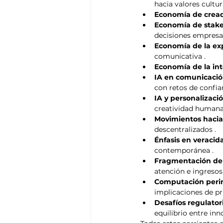
hacia valores cultu
Economía de crea
Economía de stak
decisiones empresar
Economía de la ex
comunicativa .
Economía de la int
IA en comunicació
con retos de confia
IA y personalizaci
creatividad humana
Movimientos hacia
descentralizados .
Énfasis en veracid
contemporánea .
Fragmentación de
atención e ingresos 
Computación perim
implicaciones de pr
Desafíos regulator
equilibrio entre inn