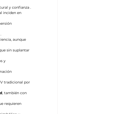
ural y confianza .
l inciden en 
mersión 
.
ciencia, aunque 
que sin suplantar 
s y 
mación 
V tradicional por 
ud
, también con 
ue requieren 