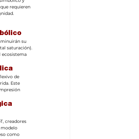
simbólico y 
 que requieren 
gnidad.
bólico
sminuirán su 
tal saturación). 
l ecosistema 
lica
lexivo de 
ida. Este 
impresión 
ica 
T, creadores 
n modelo 
reso como 