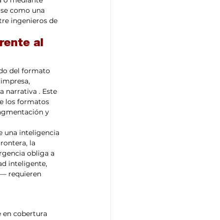
a o mediante 
rse como una 
tre ingenieros de 
rente al 
do del formato 
 impresa, 
 narrativa . Este 
e los formatos 
ragmentación y 
 una inteligencia 
rontera, la 
rgencia obliga a 
d inteligente, 
l— requieren 
e en cobertura 