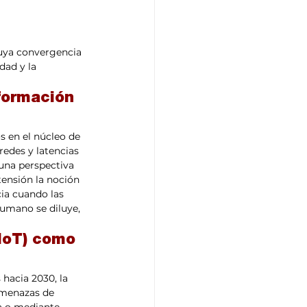
uya convergencia 
dad y la 
formación 
os en el núcleo de 
redes y latencias 
una perspectiva 
ensión la noción 
ia cuando las 
humano se diluye, 
(IoT) como 
hacia 2030, la 
amenazas de 