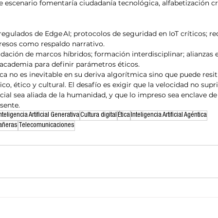
te escenario fomentaría ciudadanía tecnológica, alfabetización cr
 regulados de Edge AI; protocolos de seguridad en IoT críticos; re
esos como respaldo narrativo.
idación de marcos híbridos; formación interdisciplinar; alianzas 
academia para definir parámetros éticos.
ca no es inevitable en su deriva algorítmica sino que puede resi
co, ético y cultural. El desafío es exigir que la velocidad no supri
ficial sea aliada de la humanidad, y que lo impreso sea enclave de
usente.
nteligencia Artificial Generativa
Cultura digital
Ética
Inteligencia Artificial Agéntica
pañeras
Telecomunicaciones