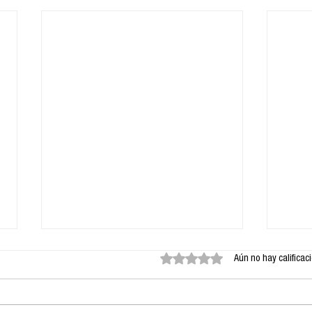
Obtuvo 0 de 5 estrellas.
Aún no hay calificac