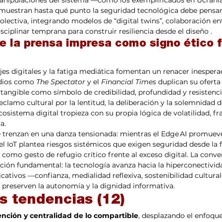
 manipulaciones del sistema —como los exemplificados en Ucrani
muestran hasta qué punto la seguridad tecnológica debe pensa
colectiva, integrando modelos de “digital twins”, colaboración en
isciplinar temprana para construir resiliencia desde el diseño .
de la prensa impresa como signo ético f
es digitales y la fatiga mediática fomentan un renacer inespera
dios como 
The Spectator
 y el 
Financial Times
 duplican su oferta
 tangible como símbolo de credibilidad, profundidad y resistencia
lamo cultural por la lentitud, la deliberación y la solemnidad d
cosistema digital tropieza con su propia lógica de volatilidad, f
a.
e trenzan en una danza tensionada: mientras el Edge AI promueve
 el IoT plantea riesgos sistémicos que exigen seguridad desde la f
 como gesto de refugio crítico frente al exceso digital. La conve
cción fundamental: la tecnología avanza hacia la hiperconectivida
cativos —confianza, medialidad reflexiva, sostenibilidad cultura
 preserven la autonomía y la dignidad informativa.
s tendencias (12)
nción y centralidad de lo compartible
, desplazando el enfoqu