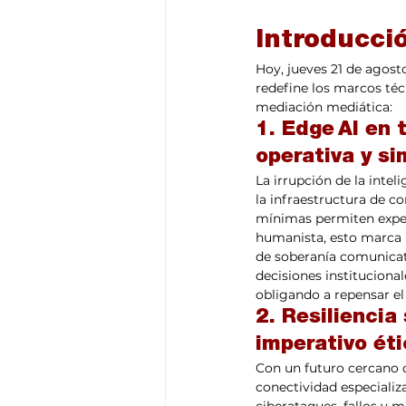
Introducci
Hoy, jueves 21 de agos
redefine los marcos técn
mediación mediática:
1. Edge AI en
operativa y si
La irrupción de la inteli
la infraestructura de co
mínimas permiten experi
humanista, esto marca u
de soberanía comunicati
decisiones institucional
obligando a repensar el 
2. Resiliencia
imperativo éti
Con un futuro cercano q
conectividad especializ