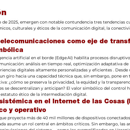
ón 
to de 2025, emergen con notable contundencia tres tendencias c
icos, culturales y éticos de la comunicación digital, la conectivi
 telecomunicaciones como eje de trans
mbólica
gencia artificial en el borde (Edge AI) habilita procesos disruptiv
municación: análisis en tiempo real, optimización adaptativa de 
encias digitales altamente personalizadas y eficientes . Desde 
n giro hacia una capacidad técnica que, sin embargo, pone en t
va: ¿cómo se preserva la privacidad, la equidad y la transparenc
es se descentralizan y anticipan? El valor simbólico del control 
estatuto ético de la intermediación digital.
 sistémica en el Internet de las Cosas 
co y operativo
ue proyecta más de 40 mil millones de dispositivos conectados 
ada asume un rol central en ámbitos críticos. Sin embargo, las 