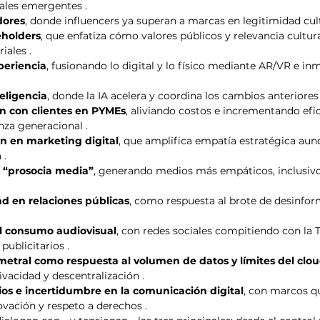
rales emergentes .
dores
, donde influencers ya superan a marcas en legitimidad cult
eholders
, que enfatiza cómo valores públicos y relevancia cultura
iales .
periencia
, fusionando lo digital y lo físico mediante AR/VR e in
eligencia
, donde la IA acelera y coordina los cambios anteriores 
n con clientes en PYMEs
, aliviando costos e incrementando efi
nza generacional .
ón en marketing digital
, que amplifica empatía estratégica aun
 .
 “prosocia media”
, generando medios más empáticos, inclusivo
ad en relaciones públicas
, como respuesta al brote de desinfor
l consumo audiovisual
, con redes sociales compitiendo con la T
publicitarios .
etral como respuesta al volumen de datos y límites del clo
ivacidad y descentralización .
ios e incertidumbre en la comunicación digital
, con marcos q
ovación y respeto a derechos .