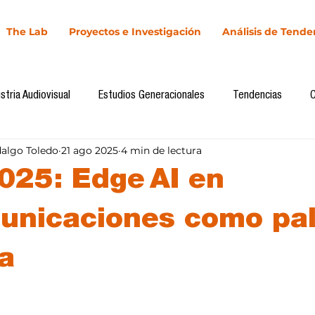
The Lab
Proyectos e Investigación
Análisis de Tende
stria Audiovisual
Estudios Generacionales
Tendencias
dalgo Toledo
21 ago 2025
4 min de lectura
l
Cultura Digital
Comunicación y Sociedad
Marketing dig
025: Edge AI en
Comunicación
Investigación
H&NhCL
CICA/Sintaxis
unicaciones como pa
va
Casos de estudio
Novedades
Podcast
Video
In
llas.