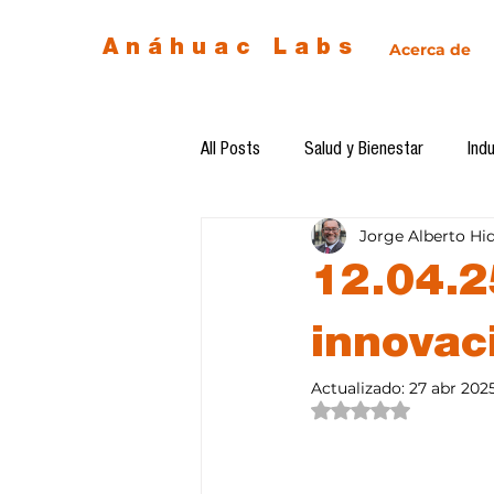
Anáhuac Labs
Acerca de
All Posts
Salud y Bienestar
Indu
Jorge Alberto Hi
Egresados
Inteligencia Artificia
12.04.2
Diseño de futuro
Ética de la 
innovac
Actualizado:
27 abr 202
Obtuvo NaN de 5 estre
Software del mes
Cursos