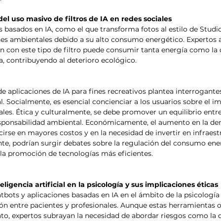
el uso masivo de filtros de IA en redes sociales
s basados en IA, como el que transforma fotos al estilo de Studio
s ambientales debido a su alto consumo energético. Expertos a
 con este tipo de filtro puede consumir tanta energía como la q
, contribuyendo al deterioro ecológico. ​
de aplicaciones de IA para fines recreativos plantea interrogantes
l. Socialmente, es esencial concienciar a los usuarios sobre el i
ales. Ética y culturalmente, se debe promover un equilibrio entre
esponsabilidad ambiental. Económicamente, el aumento en la d
irse en mayores costos y en la necesidad de invertir en infraes
nte, podrían surgir debates sobre la regulación del consumo ene
 la promoción de tecnologías más eficientes.​
eligencia artificial en la psicología y sus implicaciones éticas
tbots y aplicaciones basadas en IA en el ámbito de la psicología 
ón entre pacientes y profesionales. Aunque estas herramientas 
to, expertos subrayan la necesidad de abordar riesgos como la 