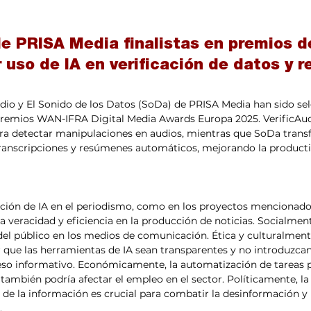
de PRISA Media finalistas en premios d
 uso de IA en verificación de datos y r
dio y El Sonido de los Datos (SoDa) de PRISA Media han sido se
premios WAN-IFRA Digital Media Awards Europa 2025. VerificAudi
 para detectar manipulaciones en audios, mientras que SoDa tran
ranscripciones y resúmenes automáticos, mejorando la productiv
ción de IA en el periodismo, como en los proyectos mencionados,
la veracidad y eficiencia en la producción de noticias. Socialmen
el público en los medios de comunicación. Ética y culturalmente
 que las herramientas de IA sean transparentes y no introduzca
ceso informativo. Económicamente, la automatización de tareas 
 también podría afectar el empleo en el sector. Políticamente, la
d de la información es crucial para combatir la desinformación y 
​