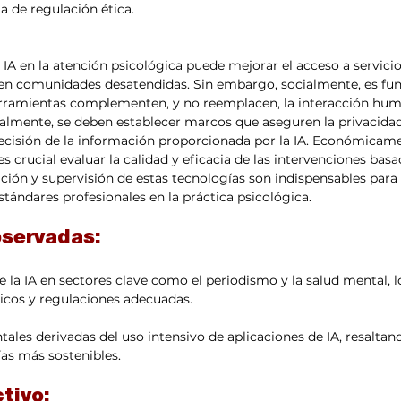
a de regulación ética. ​
 IA en la atención psicológica puede mejorar el acceso a servicio
en comunidades desatendidas. Sin embargo, socialmente, es fu
erramientas complementen, y no reemplacen, la interacción hum
uralmente, se deben establecer marcos que aseguren la privacidad,
recisión de la información proporcionada por la IA. Económicam
s crucial evaluar la calidad y eficacia de las intervenciones basad
ación y supervisión de estas tecnologías son indispensables para 
tándares profesionales en la práctica psicológica.​
servadas:
e la IA en sectores clave como el periodismo y la salud mental, l
cos y regulaciones adecuadas.​
les derivadas del uso intensivo de aplicaciones de IA, resaltan
as más sostenibles.​
ctivo: