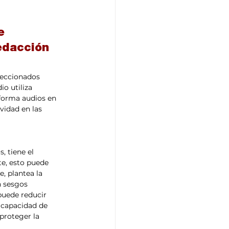
e 
edacción 
leccionados 
o utiliza 
sforma audios en 
idad en las 
 tiene el 
te, esto puede 
, plantea la 
n sesgos 
puede reducir 
 capacidad de 
proteger la 