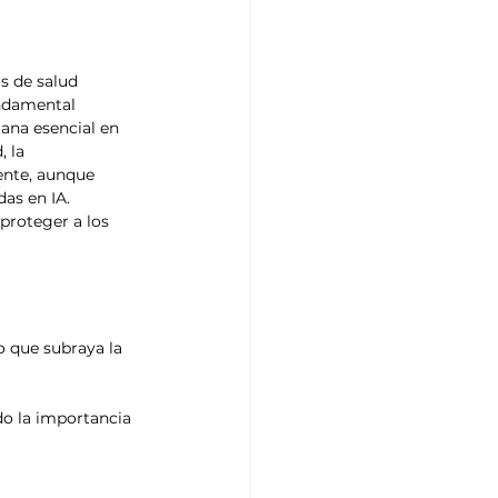
s de salud 
ndamental 
ana esencial en 
 la 
ente, aunque 
as en IA. 
proteger a los 
o que subraya la 
do la importancia 