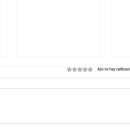
Obtuvo 0 de 5 estrellas.
Aún no hay calificac
23.11.2025:
22.
Transformaciones
Rec
sistémicas en
com