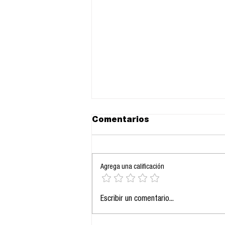
Comentarios
Agrega una calificación
24.11.2025: La IA como
Escribir un comentario...
eje estructural de la
comunicación