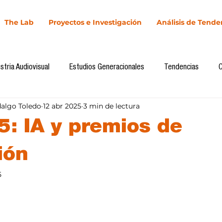
The Lab
Proyectos e Investigación
Análisis de Tende
stria Audiovisual
Estudios Generacionales
Tendencias
dalgo Toledo
12 abr 2025
3 min de lectura
l
Cultura Digital
Comunicación y Sociedad
Marketing dig
5: IA y premios de
Comunicación
Investigación
H&NhCL
CICA/Sintaxis
ión
5
llas.
Casos de estudio
Novedades
Podcast
Video
In