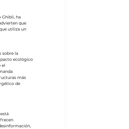
 Ghibli, ha 
dvierten que 
ue utiliza un 
 sobre la 
mpacto ecológico 
 el 
emanda 
tructuras más 
rgético de 
está 
ofrecen 
desinformación, 