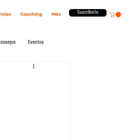
Suscríbete
ncias
Coaching
Más
Consejos
Eventos
ital
Innovación
Revista ComA
Observatorio
formes de investigación