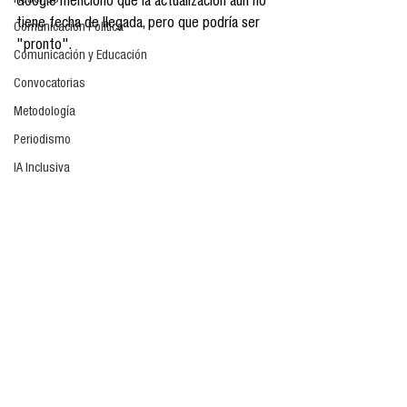
Reseñas
Google mencionó que la actualización aún no 
tiene fecha de llegada, pero que podría ser 
Comunicación Política
"pronto". 
Comunicación y Educación
Convocatorias
Metodología
Periodismo
IA Inclusiva