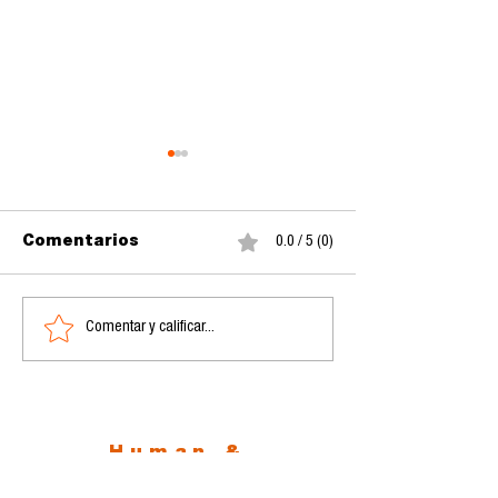
Comentarios
0.0 / 5 (0)
Comentar y calificar...
Romper el Silencio: la
¿Y Si Mañana
Violencia de Género
Podemos Hab
Human &
Nonhuman