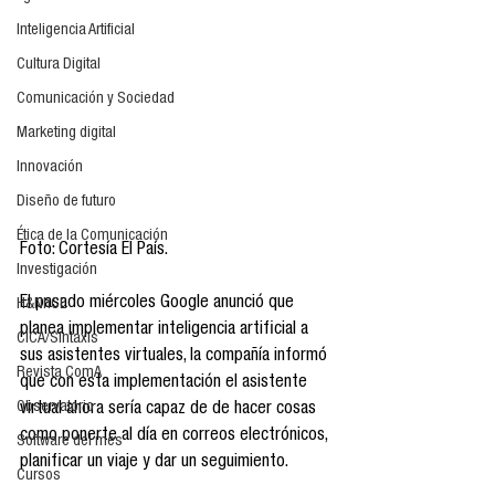
Inteligencia Artificial
Cultura Digital
Comunicación y Sociedad
Marketing digital
Innovación
Diseño de futuro
Ética de la Comunicación
Foto: Cortesía El País.
Investigación
El pasado miércoles Google anunció que 
H&NhCL
planea implementar inteligencia artificial a 
CICA/Sintaxis
sus asistentes virtuales, la compañía informó 
Revista ComA
que con esta implementación el asistente 
Observatorio
virtual ahora sería capaz de de hacer cosas 
como ponerte al día en correos electrónicos, 
Software del mes
planificar un viaje y dar un seguimiento. 
Cursos