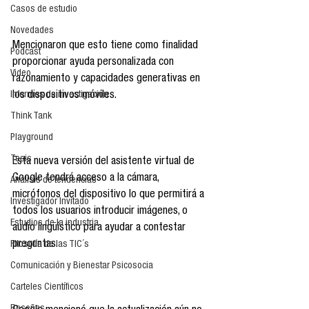
Casos de estudio
Novedades
Mencionaron que esto tiene como finalidad 
Podcast
proporcionar ayuda personalizada con 
Video
razonamiento y capacidades generativas en 
los dispositivos móviles. 
Informes de investigación
Think Tank
Playground
Tesis
Esta nueva versión del asistente virtual de 
Google tendrá acceso a la cámara, 
Análisis de tendencias
micrófonos del dispositivo lo que permitirá a 
Investigador Invitado
todos los usuarios introducir imágenes, o 
Estudios de la industria
audio lingüístico para ayudar a contestar 
preguntas. 
Filosofía de las TIC´s
Comunicación y Bienestar Psicosocia
Carteles Científicos