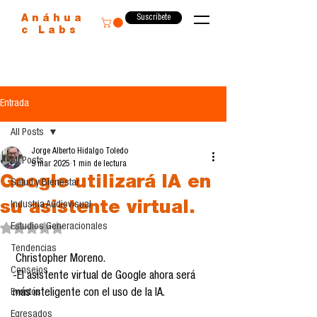
Suscríbete
Anáhua
c Labs
Entrada
All Posts
Jorge Alberto Hidalgo Toledo
All Posts
9 mar 2025
1 min de lectura
Google utilizará IA en
Salud y Bienestar
su asistente virtual.
Industria Audiovisual
Estudios Generacionales
Obtuvo NaN de 5 estrellas.
Tendencias
 Christopher Moreno.  
Consejos
-El asistente virtual de Google ahora será 
Eventos
más inteligente con el uso de la IA.  
Egresados