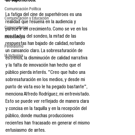
Reseñas
de superhéroes. 
Comunicación Política
La fatiga del cine de superhéroes es una 
Comunicación y Educación
realidad que resuena en la audiencia y 
Convocatorias
parece ir en crecimiento. Como se ve en los 
resultados del sondeo, la mitad de las 
Metodología
respuestas han bajado de calidad, notando 
Periodismo
un cansancio claro. La sobresaturación de 
IA Inclusiva
estrenos, la disminución de calidad narrativa 
y la falta de innovación han hecho que el 
público pierda interés. "Creo que hubo una 
sobresaturación en los medios, y desde mi 
punto de vista eso le ha pegado bastante", 
menciona Alfredo Rodríguez, mi entrevistado. 
Esto se puede ver reflejado de manera clara 
y concisa en la taquilla y en la recepción del 
público, donde muchas producciones 
recientes han fracasado en generar el mismo 
entusiasmo de antes. 