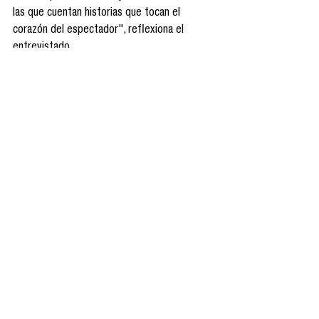
las que cuentan historias que tocan el 
corazón del espectador", reflexiona el 
entrevistado. 
La fatiga de superhéroes  nos recuerda que 
ninguna tendencia es para siempre. Para que 
el género no solo sobreviva, sino además se 
mantenga vigente, debe adaptarse a las 
nuevas expectativas del público y ofrecer 
contenido que vuelva a emocionar y 
sorprender. Si los estudios logran encontrar 
el balance entre espectacularidad y narrativa 
profunda, es probable que los superhéroes 
vuelvan a inspirar a las nuevas generaciones, 
en lugar de solo saturarlas. El cine de 
superhéroes tiene todas las cartas para  
renovarse y volver a ser relevante, pero para 
ello es necesario arriesgarse a contar 