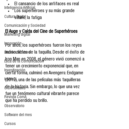
El cansancio de los antifaces es real 
Inteligencia Artificial
Los superhéroes y su más grande 
Cultura Digital
villano, la fatiga 
Comunicación y Sociedad
El Auge y Caída del Cine de Superhéroes  
Marketing digital
Innovación
Por años, los superhéroes fueron los reyes 
indiscutibles de la taquilla. Desde el éxito de 
Diseño de futuro
Iron Man en 2008, el género vivió comenzó a 
Ética de la Comunicación
tener un crecimiento exponencial que, en 
Investigación
cierta forma, culminó en Avengers: Endgame 
H&NhCL
(2019), una de las películas más taquilleras 
de la historia. Sin embargo, lo que una vez 
CICA/Sintaxis
fue un fenómeno cultural vibrante parece 
Revista ComA
que ha perdido su brillo. 
Observatorio
Software del mes
Cursos