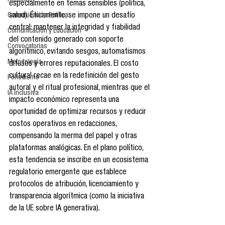
Reseñas
especialmente en temas sensibles (política, 
Comunicación Política
salud). Éticamente, se impone un desafío 
central: mantener la integridad y fiabilidad 
Comunicación y Educación
del contenido generado con soporte 
Convocatorias
algorítmico, evitando sesgos, automatismos 
Metodología
difusos y errores reputacionales. El costo 
cultural recae en la redefinición del gesto 
Periodismo
autoral y el ritual profesional, mientras que el 
IA Inclusiva
impacto económico representa una 
oportunidad de optimizar recursos y reducir 
costos operativos en redacciones, 
compensando la merma del papel y otras 
plataformas analógicas. En el plano político, 
esta tendencia se inscribe en un ecosistema 
regulatorio emergente que establece 
protocolos de atribución, licenciamiento y 
transparencia algorítmica (como la iniciativa 
de la UE sobre IA generativa).