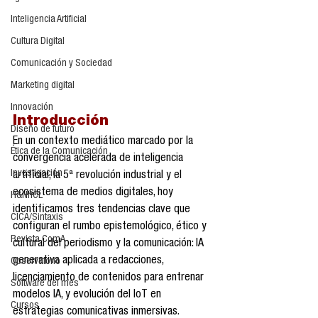
Inteligencia Artificial
Cultura Digital
Comunicación y Sociedad
Marketing digital
Innovación
Introducción
Diseño de futuro
En un contexto mediático marcado por la 
Ética de la Comunicación
convergencia acelerada de inteligencia 
Investigación
artificial, la 5ª revolución industrial y el 
ecosistema de medios digitales, hoy 
H&NhCL
identificamos tres tendencias clave que 
CICA/Sintaxis
configuran el rumbo epistemológico, ético y 
Revista ComA
cultural del periodismo y la comunicación: IA 
generativa aplicada a redacciones, 
Observatorio
licenciamiento de contenidos para entrenar 
Software del mes
modelos IA, y evolución del IoT en 
Cursos
estrategias comunicativas inmersivas.