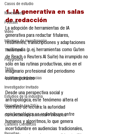
Casos de estudio
1. IA generativa en salas 
Novedades
de redacción
Podcast
La adopción de herramientas de IA 
Video
generativa para redactar titulares, 
Informes de investigación
resúmenes, transcripciones y adaptaciones 
multimedia (p. ej. herramientas como Guten 
Think Tank
de Reach o Reuters AI Suite) ha irrumpido no 
Playground
sólo en las rutinas productivas, sino en el 
Tesis
imaginario profesional del periodismo 
Análisis de tendencias
contemporáneo 
Investigador Invitado
Desde una perspectiva social y 
Estudios de la industria
antropológica, este fenómeno altera el 
Filosofía de las TIC´s
contrato de lectura: la autoridad 
epistemológica se redistribuye entre 
Comunicación y Bienestar Psicosocia
humanos y algoritmos, lo que genera 
Carteles Científicos
incertidumbre en audiencias tradicionales, 