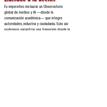
Llamado a la acción
Es imperativo instaurar un Observatorio 
global de medios y IA —desde la 
comunicación académica— que integre 
autoridades, industria y ciudadanía. Solo así 
podremos garantizar una transición donde la 
tecnología amplifique la creatividad humana, 
no la reemplace, y se salvaguarde la dignidad 
de los comunicadores.
ChatGPT
Inteligencia Artificial
Inteligencia Artificial Generativa
Cultura digital
Inteligencia Artificial Agéntica
Cine
Entretenimiento personalizado
Plataformas de streaming
Generative AI
Personalización dinámica
Observatorio