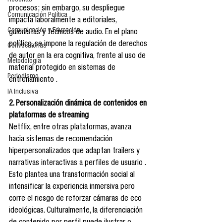
Reseñas
procesos; sin embargo, su despliegue 
Comunicación Política
impacta laboralmente a editoriales, 
Comunicación y Educación
guionistas y técnicos de audio. En el plano 
político, se impone la regulación de derechos 
Convocatorias
de autor en la era cognitiva, frente al uso de 
Metodología
material protegido en sistemas de 
Periodismo
entrenamiento .
IA Inclusiva
2. Personalización dinámica de contenidos en 
plataformas de streaming
Netflix, entre otras plataformas, avanza 
hacia sistemas de recomendación 
hiperpersonalizados que adaptan trailers y 
narrativas interactivas a perfiles de usuario . 
Esto plantea una transformación social al 
intensificar la experiencia inmersiva pero 
corre el riesgo de reforzar cámaras de eco 
ideológicas. Culturalmente, la diferenciación 