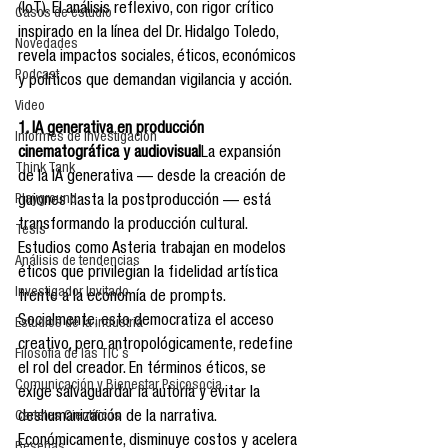
(IoT). El análisis reflexivo, con rigor crítico 
Casos de estudio
inspirado en la línea del Dr. Hidalgo Toledo, 
Novedades
revela impactos sociales, éticos, económicos 
Podcast
y políticos que demandan vigilancia y acción.
Video
1. IA generativa en producción 
Informes de investigación
cinematográfica y audiovisual
La expansión 
Think Tank
de la IA generativa — desde la creación de 
Playground
guiones hasta la postproducción — está 
transformando la producción cultural. 
Tesis
Estudios como Asteria trabajan en modelos 
Análisis de tendencias
éticos que privilegian la fidelidad artística 
Investigador Invitado
frente a la economía de prompts. 
Socialmente, esto democratiza el acceso 
Estudios de la industria
creativo, pero antropológicamente, redefine 
Filosofía de las TIC´s
el rol del creador. En términos éticos, se 
Comunicación y Bienestar Psicosocia
exige salvaguardar la autoría y evitar la 
deshumanización de la narrativa. 
Carteles Científicos
Económicamente, disminuye costos y acelera 