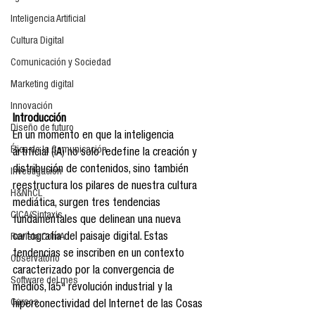
Inteligencia Artificial
Cultura Digital
Comunicación y Sociedad
Marketing digital
Innovación
Introducción
Diseño de futuro
En un momento en que la inteligencia 
Ética de la Comunicación
artificial (IA) no solo redefine la creación y 
distribución de contenidos, sino también 
Investigación
reestructura los pilares de nuestra cultura 
H&NhCL
mediática, surgen tres tendencias 
CICA/Sintaxis
fundamentales que delinean una nueva 
cartografía del paisaje digital. Estas 
Revista ComA
tendencias se inscriben en un contexto 
Observatorio
caracterizado por la convergencia de 
Software del mes
medios, la5ª revolución industrial y la 
Cursos
hiperconectividad del Internet de las Cosas 