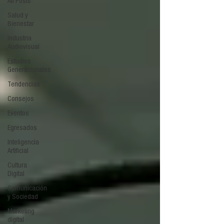
All Posts
Salud y
Bienestar
Industria
Audiovisual
Estudios
Generacionales
Tendencias
Consejos
Eventos
Egresados
Inteligencia
Artificial
Cultura
Digital
Comunicación
y Sociedad
Marketing
digital