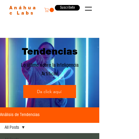
Suscríbete
Anáhua
c Labs
Tendencias
Lo último sobre la Inteligencia
Artificial
Da click aquí
Análisis de Tendencias
All Posts