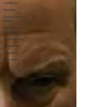
Científicos
Reseñas
Comunicación
Política
Comunicación
y Educación
Convocatorias
Metodología
Periodismo
IA Inclusiva