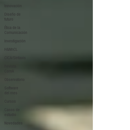
Innovación
Diseño de
futuro
Ética de la
Comunicación
Investigación
H&NhCL
CICA/Sintaxis
Revista
ComA
Observatorio
Software
del mes
Cursos
Casos de
estudio
Novedades