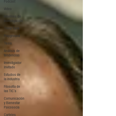
Podcast
Video
Informes de
investigación
Think Tank
Playground
Tesis
Análisis de
tendencias
Investigador
Invitado
Estudios de
la industria
Filosofía de
las TIC´s
Comunicación
y Bienestar
Psicosocia
Carteles