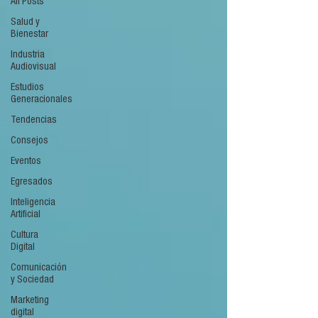
All Posts
Salud y
Bienestar
Industria
Audiovisual
Estudios
Generacionales
Tendencias
Consejos
Eventos
Egresados
Inteligencia
Artificial
Cultura
Digital
Comunicación
y Sociedad
Marketing
digital