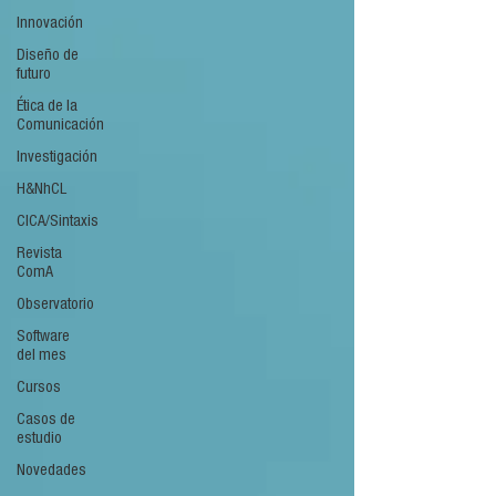
Innovación
Diseño de
futuro
Ética de la
Comunicación
Investigación
H&NhCL
CICA/Sintaxis
Revista
ComA
Observatorio
Software
del mes
Cursos
Casos de
estudio
Novedades