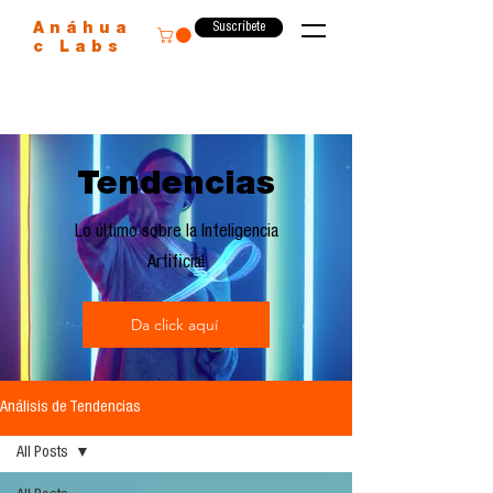
Suscríbete
Anáhua
c Labs
Tendencias
Lo último sobre la Inteligencia
Artificial
Da click aquí
Análisis de Tendencias
All Posts