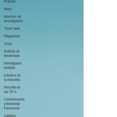
Podcast
Video
Informes de
investigación
Think Tank
Playground
Tesis
Análisis de
tendencias
Investigador
Invitado
Estudios de
la industria
Filosofía de
las TIC´s
Comunicación
y Bienestar
Psicosocia
Carteles