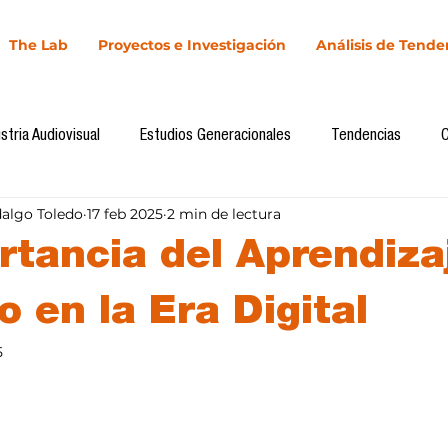
The Lab
Proyectos e Investigación
Análisis de Tende
stria Audiovisual
Estudios Generacionales
Tendencias
dalgo Toledo
17 feb 2025
2 min de lectura
l
Cultura Digital
Comunicación y Sociedad
Marketing dig
rtancia del Aprendiza
Comunicación
Investigación
H&NhCL
CICA/Sintaxis
 en la Era Digital
5
llas.
Casos de estudio
Novedades
Podcast
Video
In