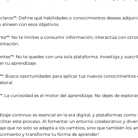
s claros**: Define qué habilidades o conocimientos deseas adquiri
alineen con esos objetivos.

ente**: No te limites a consumir información; interactúa con otro
ntación.

uentes**: No te quedes con una sola plataforma. Investiga y suscrí
n tu aprendizaje.

do**: Busca oportunidades para aplicar tus nuevos conocimientos
boral.

*: La curiosidad es el motor del aprendizaje. No dejes de explor
dizaje continuo es esencial en la era digital, y plataformas com
ilitar este proceso. Al fomentar un entorno colaborativo y diver
e que no solo se adapta a los cambios, sino que también los ant
nocimiento y transforma tu forma de aprender!