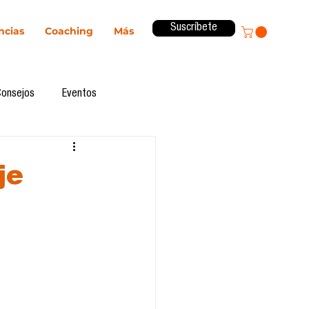
Suscríbete
ncias
Coaching
Más
Consejos
Eventos
ital
Innovación
je
Revista ComA
Observatorio
formes de investigación