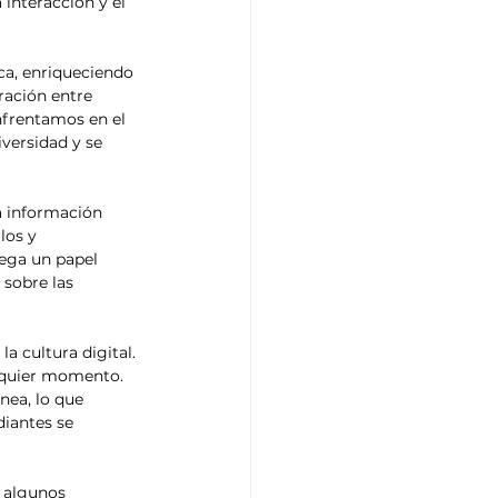
interacción y el 
ca, enriqueciendo 
ración entre 
nfrentamos en el 
versidad y se 
a información 
los y 
ega un papel 
sobre las 
a cultura digital. 
alquier momento. 
nea, lo que 
diantes se 
 algunos 