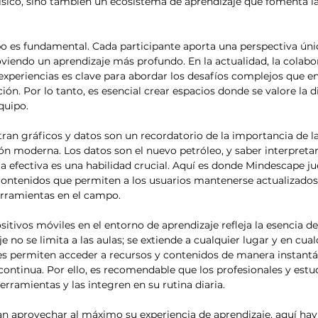
ísico, sino también un ecosistema de aprendizaje que fomenta la 
po es fundamental. Cada participante aporta una perspectiva úni
viendo un aprendizaje más profundo. En la actualidad, la colabo
y experiencias es clave para abordar los desafíos complejos que e
n. Por lo tanto, es esencial crear espacios donde se valore la di
uipo.

ran gráficos y datos son un recordatorio de la importancia de l
ón moderna. Los datos son el nuevo petróleo, y saber interpretar
efectiva es una habilidad crucial. Aquí es donde Mindescape ju
contenidos que permiten a los usuarios mantenerse actualizados 
rramientas en el campo.

itivos móviles en el entorno de aprendizaje refleja la esencia de l
je no se limita a las aulas; se extiende a cualquier lugar y en cu
es permiten acceder a recursos y contenidos de manera instantá
n continua. Por ello, es recomendable que los profesionales y estu
erramientas y las integren en su rutina diaria.

n aprovechar al máximo su experiencia de aprendizaje, aquí hay