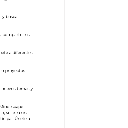
r y busca 
s, comparte tus 
bete a diferentes 
 en proyectos 
ar nuevos temas y 
o Mindescape 
so, se crea una 
icipa. ¡Únete a 