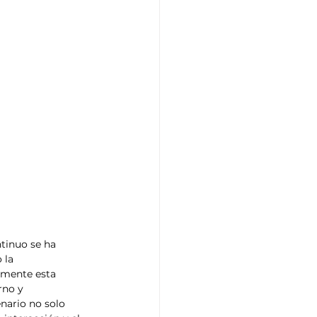
tinuo se ha 
 la 
amente esta 
rno y 
nario no solo 