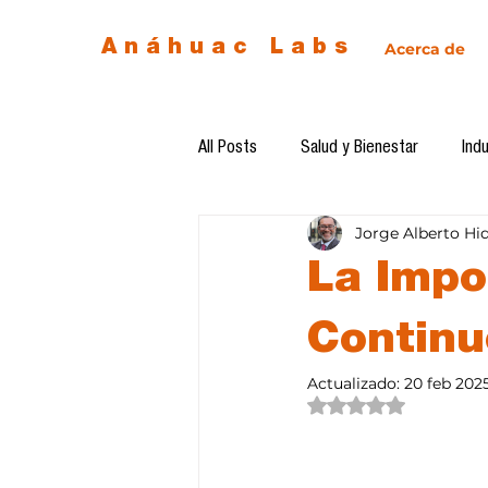
Anáhuac Labs
Acerca de
All Posts
Salud y Bienestar
Indu
Jorge Alberto Hi
Egresados
Inteligencia Artificia
La Impo
Diseño de futuro
Ética de la 
Continuo
Actualizado:
20 feb 202
Obtuvo NaN de 5 estre
Software del mes
Cursos