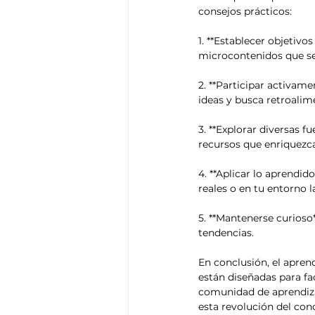
consejos prácticos:

1. **Establecer objetivo
microcontenidos que se 
2. **Participar activam
ideas y busca retroalime
3. **Explorar diversas f
recursos que enriquezca
4. **Aplicar lo aprendi
reales o en tu entorno la
5. **Mantenerse curioso*
tendencias.

En conclusión, el apren
están diseñadas para fac
comunidad de aprendizaj
esta revolución del co