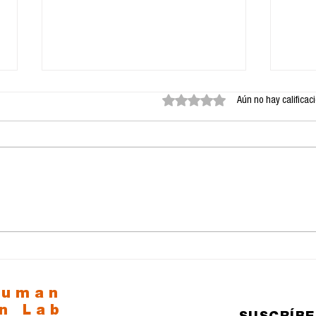
Obtuvo 0 de 5 estrellas.
Aún no hay calificac
Refrescos, diabetes y
El D
política: el trago más
jun
amargo del México
des
moderno.
cred
cien
mej
human
n Lab