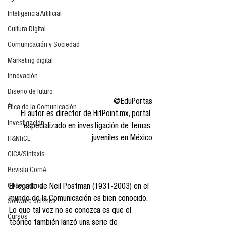
Inteligencia Artificial
Cultura Digital
Comunicación y Sociedad
Marketing digital
Innovación
Diseño de futuro
@EduPortas
Ética de la Comunicación
El autor es director de HitPoint.mx, portal 
Investigación
especializado en investigación de temas 
juveniles en México
H&NhCL
CICA/Sintaxis
Revista ComA
Observatorio
El legado de Neil Postman (1931-2003) en el 
mundo de la Comunicación es bien conocido. 
Software del mes
Lo que tal vez no se conozca es que el 
Cursos
teórico también lanzó una serie de 