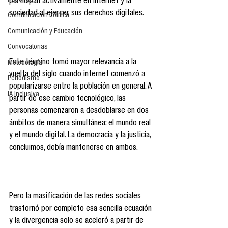
Reseñas
participan activamente en internet y la 
sociedad al ejercer sus derechos digitales. 
Comunicación Política
Comunicación y Educación
Convocatorias
Este término tomó mayor relevancia a la 
Metodología
vuelta del siglo cuando internet comenzó a 
Periodismo
popularizarse entre la población en general. A 
IA Inclusiva
partir de ese cambio tecnológico, las 
personas comenzaron a desdoblarse en dos 
ámbitos de manera simultánea: el mundo real 
y el mundo digital. La democracia y la justicia, 
concluimos, debía mantenerse en ambos.
Pero la masificación de las redes sociales 
trastornó por completo esa sencilla ecuación 
y la divergencia solo se aceleró a partir de 