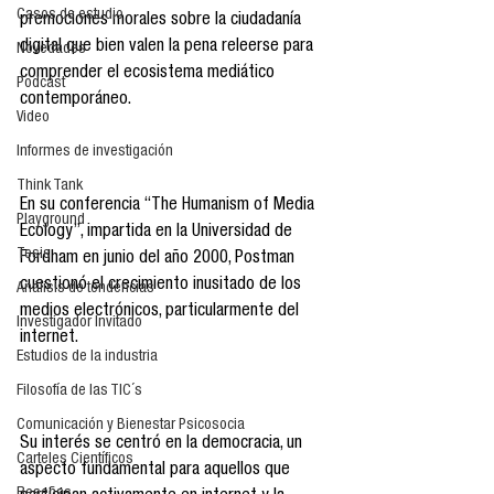
Casos de estudio
premociones morales sobre la ciudadanía 
digital que bien valen la pena releerse para 
Novedades
comprender el ecosistema mediático 
Podcast
contemporáneo.
Video
Informes de investigación
Think Tank
En su conferencia “The Humanism of Media 
Playground
Ecology”, impartida en la Universidad de 
Tesis
Fordham en junio del año 2000, Postman 
cuestionó el crecimiento inusitado de los 
Análisis de tendencias
medios electrónicos, particularmente del 
Investigador Invitado
internet.
Estudios de la industria
Filosofía de las TIC´s
Comunicación y Bienestar Psicosocia
Su interés se centró en la democracia, un 
Carteles Científicos
aspecto fundamental para aquellos que 