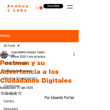
Suscríbete
Anáhua
c Labs
Entrada
All Posts
Jorge Alberto Hidalgo Toledo
All Posts
20 mar 2025
3 min de lectura
Postman y su
Salud y Bienestar
Advertencia a los
Industria Audiovisual
Estudios Generacionales
Ciudadanos Digitales
Tendencias
Actualizado:
27 abr 2025
Obtuvo NaN de 5 estrellas.
Consejos
Por Eduardo Portas
Eventos
Egresados