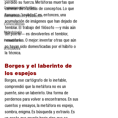
Reseñas
perdido su fuerza. Metáforas muertas que 
Comunicación Política
caminan disfrazadas de conceptos. Lo que 
llamamos “realidad” es, entonces, una 
Comunicación y Educación
acumulación de imágenes que han dejado de 
Convocatorias
temblar. El trabajo del filósofo —y más aún 
Metodología
del poeta— es devolverles el temblor, 
resucitarlas. O mejor: inventar otras que aún 
Periodismo
no hayan sido domesticadas por el hábito o 
IA Inclusiva
la técnica.
Borges y el laberinto de 
los espejos
Borges, ese cartógrafo de lo inefable, 
comprendió que la metáfora no es un 
puente, sino un laberinto. Una forma de 
perdernos para volver a encontrarnos. En sus 
cuentos y ensayos, la metáfora es espejo, 
sombra, enigma. Es búsqueda y extravío. Es 