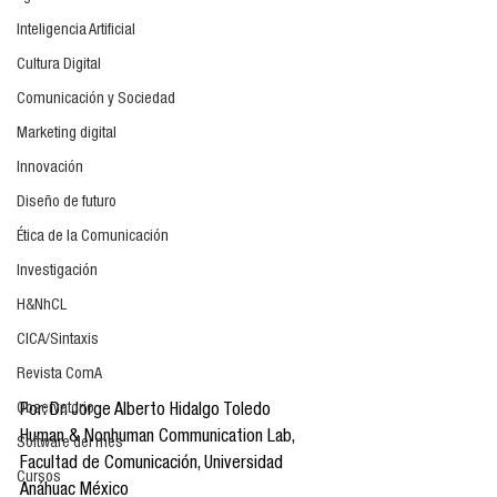
Inteligencia Artificial
Cultura Digital
Comunicación y Sociedad
Marketing digital
Innovación
Diseño de futuro
Ética de la Comunicación
Investigación
H&NhCL
CICA/Sintaxis
Revista ComA
Observatorio
Por: Dr. Jorge Alberto Hidalgo Toledo
Human & Nonhuman Communication Lab, 
Software del mes
Facultad de Comunicación, Universidad 
Cursos
Anáhuac México