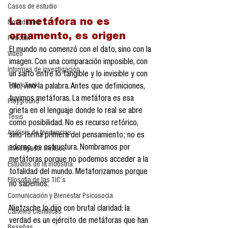
Casos de estudio
La metáfora no es 
Novedades
ornamento, es origen
Podcast
El mundo no comenzó con el dato, sino con la 
Video
imagen. Con una comparación imposible, con 
Informes de investigación
un salto entre lo tangible y lo invisible y con 
Think Tank
ello, vino la palabra. Antes que definiciones, 
tuvimos metáforas. La metáfora es esa 
Playground
grieta en el lenguaje donde lo real se abre 
Tesis
como posibilidad. No es recurso retórico, 
Análisis de tendencias
sino forma primera del pensamiento; no es 
adorno, es estructura. Nombramos por 
Investigador Invitado
metáforas porque no podemos acceder a la 
Estudios de la industria
totalidad del mundo. Metaforizamos porque 
Filosofía de las TIC´s
no sabemos.
Comunicación y Bienestar Psicosocia
Nietzsche lo dijo con brutal claridad: la 
Carteles Científicos
verdad es un ejército de metáforas que han 