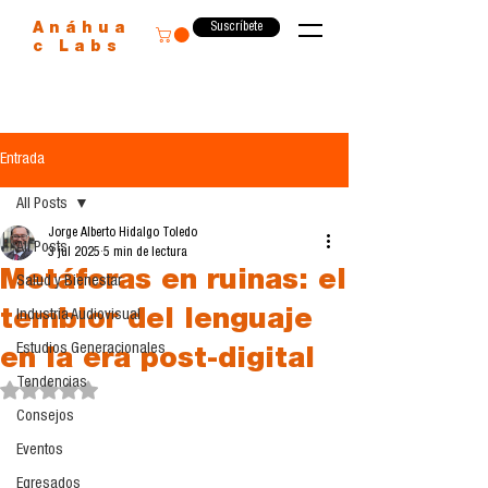
Suscríbete
Anáhua
c Labs
Entrada
All Posts
Jorge Alberto Hidalgo Toledo
All Posts
3 jul 2025
5 min de lectura
Metáforas en ruinas: el
Salud y Bienestar
temblor del lenguaje
Industria Audiovisual
Estudios Generacionales
en la era post-digital
Tendencias
Obtuvo NaN de 5 estrellas.
Consejos
Eventos
Egresados