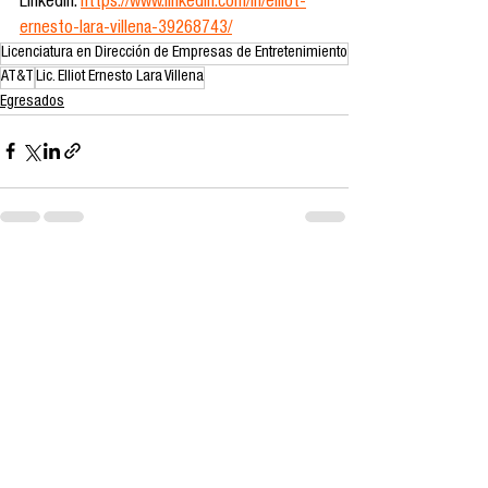
LinkedIn: 
https://www.linkedin.com/in/elliot-
ernesto-lara-villena-39268743/
Licenciatura en Dirección de Empresas de Entretenimiento
AT&T
Lic. Elliot Ernesto Lara Villena
Egresados
Ver todo
Entradas recientes