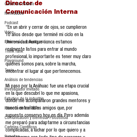
Director de 
Casos de estudio
Comunicación Interna
Novedades
Podcast
“En un abrir y cerrar de ojos, se cumplieron 
Video
10 años desde que terminé mi ciclo en la 
Universidad. Aunque nunca estamos 
Informes de investigación
realmente listos para entrar al mundo 
Think Tank
profesional, lo importante es tener muy claro 
Playground
quiénes somos para, sobre la marcha, 
Tesis
encontrar el lugar al que pertenecemos.
Análisis de tendencias
Mi paso por la Anáhuac fue una etapa crucial 
Investigador Invitado
en la que descubrí lo que me apasiona, 
Estudios de la industria
donde me acompañaron grandes mentores y 
conocí entrañables amigos que, por 
Filosofía de las TIC´s
supuesto conservo hoy en día. Pero además 
Comunicación y Bienestar Psicosocia
me preparó para adaptarme a circunstancias 
Carteles Científicos
complicadas, a luchar por lo que quiero y a 