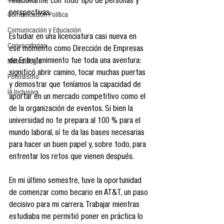
Reseñas
relacionarme con todo tipo de personas y 
perspectivas. 
Comunicación Política
Comunicación y Educación
Estudiar en una licenciatura casi nueva en 
Convocatorias
ese momento como Dirección de Empresas 
de Entretenimiento fue toda una aventura: 
Metodología
significó abrir camino, tocar muchas puertas 
Periodismo
y demostrar que teníamos la capacidad de 
IA Inclusiva
aportar en un mercado competitivo como el 
de la organización de eventos. Si bien la 
universidad no te prepara al 100 % para el 
mundo laboral, sí te da las bases necesarias 
para hacer un buen papel y, sobre todo, para 
enfrentar los retos que vienen después.
En mi último semestre, tuve la oportunidad 
de comenzar como becario en AT&T, un paso 
decisivo para mi carrera. Trabajar mientras 
estudiaba me permitió poner en práctica lo 