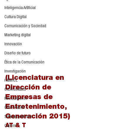
Inteligencia Artificial
Cultura Digital
Comunicación y Sociedad
Marketing digital
Innovación
Diseño de futuro
Ética de la Comunicación
Investigación
(Licenciatura en 
H&NhCL
Dirección de 
CICA/Sintaxis
Empresas de 
Revista ComA
Entretenimiento, 
Observatorio
Generación 2015)
Software del mes
AT & T
Cursos