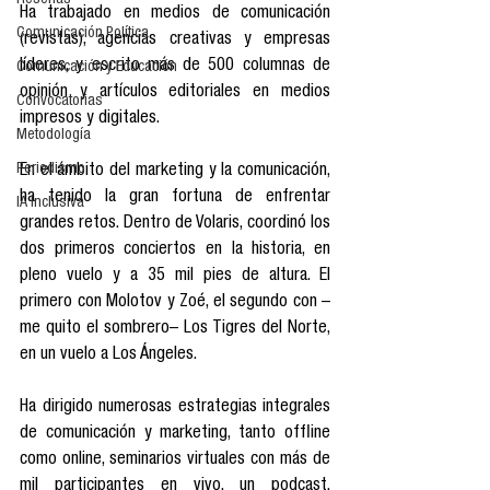
Reseñas
Ha trabajado en medios de comunicación 
Comunicación Política
(revistas), agencias creativas y empresas 
líderes, y escrito más de 500 columnas de 
Comunicación y Educación
opinión y artículos editoriales en medios 
Convocatorias
impresos y digitales.
Metodología
Periodismo
En el ámbito del marketing y la comunicación, 
ha tenido la gran fortuna de enfrentar 
IA Inclusiva
grandes retos. Dentro de Volaris, coordinó los 
dos primeros conciertos en la historia, en 
pleno vuelo y a 35 mil pies de altura. El 
primero con Molotov y Zoé, el segundo con –
me quito el sombrero– Los Tigres del Norte, 
en un vuelo a Los Ángeles. 
Ha dirigido numerosas estrategias integrales 
de comunicación y marketing, tanto offline 
como online, seminarios virtuales con más de 
mil participantes en vivo, un podcast, 