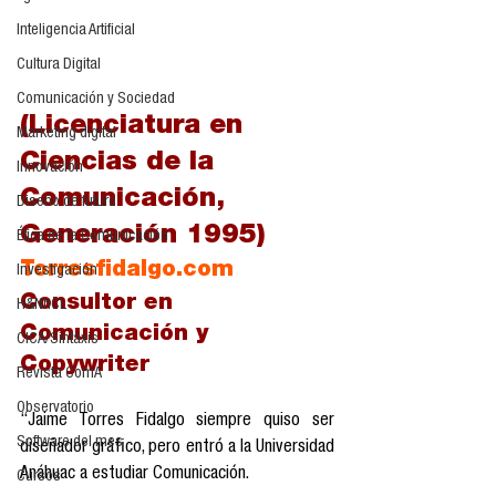
Inteligencia Artificial
Cultura Digital
Comunicación y Sociedad
(Licenciatura en 
Marketing digital
Ciencias de la 
Innovación
Comunicación, 
Diseño de futuro
Generación 1995)
Ética de la Comunicación
Torresfidalgo.com
Investigación
Consultor en 
H&NhCL
Comunicación y 
CICA/Sintaxis
Copywriter
Revista ComA
Observatorio
“Jaime Torres Fidalgo siempre quiso ser 
Software del mes
diseñador gráfico, pero entró a la Universidad 
Anáhuac a estudiar Comunicación. 
Cursos