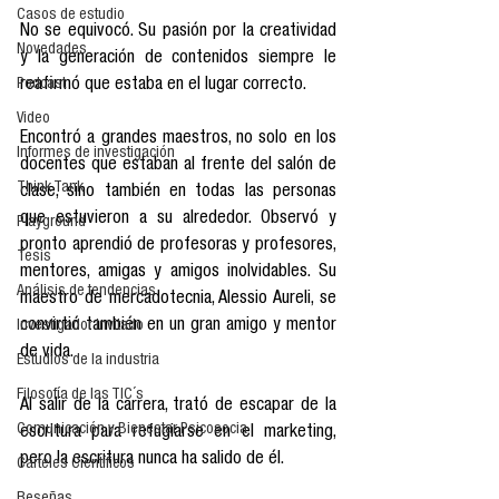
Casos de estudio
No se equivocó. Su pasión por la creatividad 
Novedades
y la generación de contenidos siempre le 
Podcast
reafirmó que estaba en el lugar correcto. 
Video
Encontró a grandes maestros, no solo en los 
Informes de investigación
docentes que estaban al frente del salón de 
Think Tank
clase, sino también en todas las personas 
que estuvieron a su alrededor. Observó y 
Playground
pronto aprendió de profesoras y profesores, 
Tesis
mentores, amigas y amigos inolvidables. Su 
Análisis de tendencias
maestro de mercadotecnia, Alessio Aureli, se 
convirtió también en un gran amigo y mentor 
Investigador Invitado
de vida. 
Estudios de la industria
Filosofía de las TIC´s
Al salir de la carrera, trató de escapar de la 
Comunicación y Bienestar Psicosocia
escritura para refugiarse en el marketing, 
pero la escritura nunca ha salido de él.
Carteles Científicos