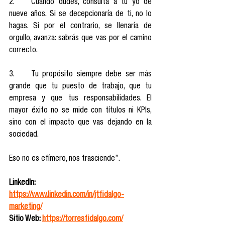
2.	Cuando dudes, consulta a tu yo de 
nueve años. Si se decepcionaría de ti, no lo 
hagas. Si por el contrario, se llenaría de 
orgullo, avanza: sabrás que vas por el camino 
correcto. 
3.	Tu propósito siempre debe ser más 
grande que tu puesto de trabajo, que tu 
empresa y que tus responsabilidades. El 
mayor éxito no se mide con títulos ni KPIs, 
sino con el impacto que vas dejando en la 
sociedad. 
Eso no es efímero, nos trasciende”.
LinkedIn: 
https://www.linkedin.com/in/jtfidalgo-
marketing/
Sitio Web: 
https://torresfidalgo.com/