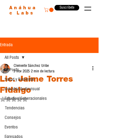
Suscríbete
Anáhua
c Labs
Entrada
All Posts
Clemente Sánchez Uribe
All Posts
3 nov 2025
2 min de lectura
Lic. Jaime Torres
Salud y Bienestar
Fidalgo
Industria Audiovisual
Estudios Generacionales
Obtuvo NaN de 5 estrellas.
Tendencias
Consejos
Eventos
Egresados