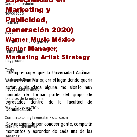
especialidad en 
Casos de estudio
Marketing y 
Novedades
Publicidad, 
Podcast
Generación 2020)
Video
Warner Music México
Informes de investigación
Senior Manager, 
Think Tank
Marketing Artist Strategy
Playground
Tesis
“Siempre supe que la Universidad Anáhuac, 
Análisis de tendencias
ahora mi Alma Mater, era el lugar donde quería 
estar y sin duda alguna, me siento muy 
Investigador Invitado
honrada de formar parte del grupo de 
Estudios de la industria
egresados dentro de la Facultad de 
Filosofía de las TIC´s
Comunicación. 
Comunicación y Bienestar Psicosocia
Soy apasionada por conocer gente, compartir 
Carteles Científicos
momentos y aprender de cada una de las 