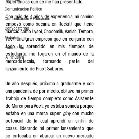
Reseñas
experiencias que se me han presentado. 
Comunicación Política
Con más de 4 años de experiencia, mi camino 
Comunicación y Educación
empezó como becaria en Reckitt que tiene 
Convocatorias
marcas como Lysol, Chocomilk, Vanish, Tempra, 
Metodología
Veet. Una gran empresa que en conjunto con 
todo lo aprendido en mis tiempos de 
Periodismo
estudiante, me forjaron en el mundo de la 
IA Inclusiva
mercadotecnia, formando parte del 
lanzamiento de Picot Sabores. 
Un año después, próxima a graduarme y con 
una pandemia de por medio, obtuve mi primer 
trabajo de tiempo completo como Asistente 
de Marca para Veet, yo estaba soñada porque 
estaba en una marca super 
girly 
con mucho 
potencial de la cual aprendí un sinfín de 
cosas, liderando mi primer lanzamiento que 
se enfocaba en abarcar un nuevo mercado 