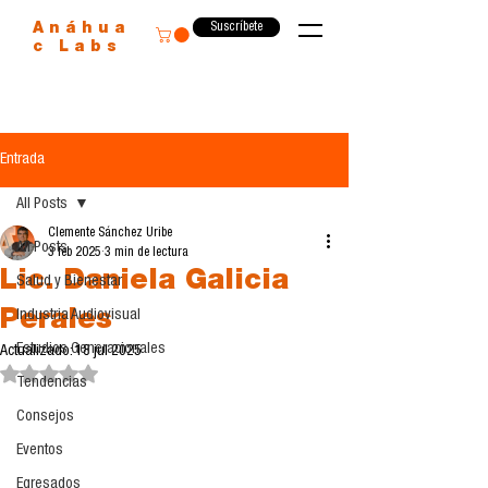
Suscríbete
Anáhua
c Labs
Entrada
All Posts
Clemente Sánchez Uribe
All Posts
3 feb 2025
3 min de lectura
Lic. Daniela Galicia
Salud y Bienestar
Perales
Industria Audiovisual
Estudios Generacionales
Actualizado:
18 jul 2025
Obtuvo NaN de 5 estrellas.
Tendencias
Consejos
Eventos
Egresados