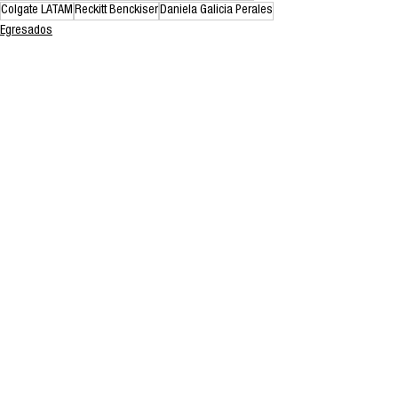
Colgate LATAM
Reckitt Benckiser
Daniela Galicia Perales
Egresados
Ver todo
Entradas recientes