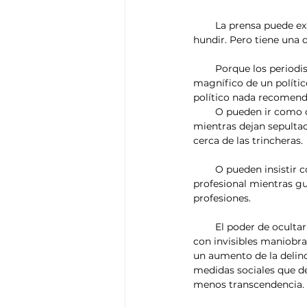
        La prensa puede exaltar o puede denigrar. Puede defender o puede atacar. Puede rescatar o puede 
hundir. Pero tiene una 
        Porque los periodistas pueden ir al Parlamento y dejar completamente en el olvido un discurso 
magnífico de un polític
político nada recomend
        O pueden ir como cronistas a la guerra para fijarse en lo llamativo, lo curioso o lo grotesco, 
mientras dejan sepultad
cerca de las trincheras.
        O pueden insistir con un martilleo constante sobre los escándalos de miembros de una categoría 
profesional mientras gu
profesiones.
        El poder de ocultar que tiene la prensa es capaz de convivir, desde una complicidad a veces culpable, 
con invisibles maniobra
un aumento de la delincu
medidas sociales que de
menos transcendencia.