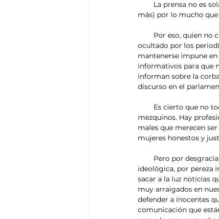
        La prensa no es solamente poderosa, por tanto, por lo mucho que dice, sino también (quizá incluso 
más) por lo mucho que 
        Por eso, quien no cuenta para la prensa o, en una situación más dañina, quien es condenado a ser 
ocultado por los period
mantenerse impune en u
informativos para que m
informan sobre la corba
discurso en el parlamen
        Es cierto que no todos los periodistas usan el poder de ocultar como instrumento para intereses 
mezquinos. Hay profesio
males que merecen ser 
mujeres honestos y just
        Pero por desgracia hay otros periodistas que no saben (por ceguera cultural, por connivencia 
ideológica, por pereza i
sacar a la luz noticias 
muy arraigados en nues
defender a inocentes qu
comunicación que están 