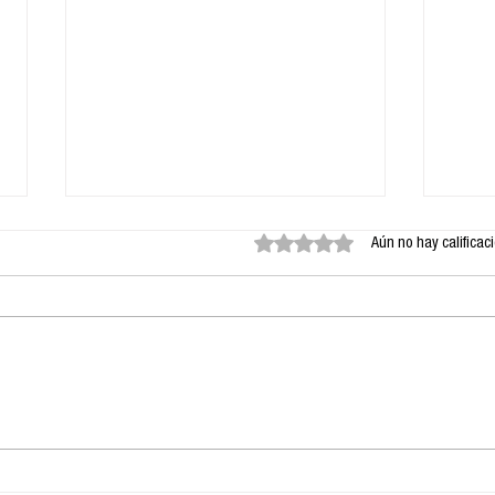
Obtuvo 0 de 5 estrellas.
Aún no hay calificac
Tácticas de resistencia:
Astr
Mujeres afganas,
sim
lectura clandestina y la
peq
mirada occidental
nos 