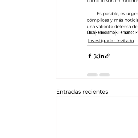
como lo son en muchos 
        Es posible, es urgente, que haya más y más periodistas sanos. Con ellos tendremos menos silencios 
cómplices y más noticia
una valiente defensa de
Ética
Periodismo
P. Fernando 
Investigador Invitado
Entradas recientes