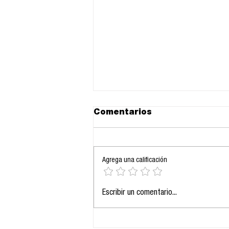
Comentarios
Agrega una calificación
En China “Sin título, no
Escribir un comentario...
opines”: ¿Control o
responsabilidad digital?