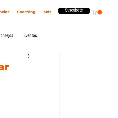
Suscríbete
ncias
Coaching
Más
Consejos
Eventos
ital
Innovación
ar
Revista ComA
Observatorio
formes de investigación