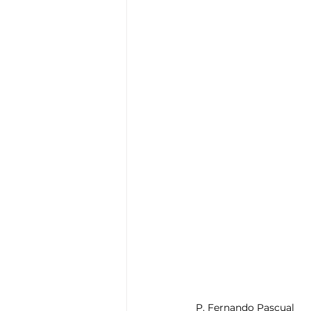
Think Tank
Playground
T
P. Fernando Pascual