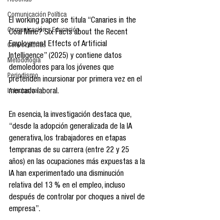
Reseñas
Comunicación Política
El working paper se titula “Canaries in the 
Comunicación y Educación
Coal Mine? Six Facts about the Recent 
Employment Effects of Artificial 
Convocatorias
Intelligence” (2025) y contiene datos 
Metodología
demoledores para los jóvenes que 
Periodismo
pretenden incursionar por primera vez en el 
IA Inclusiva
mercado laboral.
En esencia, la investigación destaca que, 
“desde la adopción generalizada de la IA 
generativa, los trabajadores en etapas 
tempranas de su carrera (entre 22 y 25 
años) en las ocupaciones más expuestas a la 
IA han experimentado una disminución 
relativa del 13 % en el empleo, incluso 
después de controlar por choques a nivel de 
empresa”.  