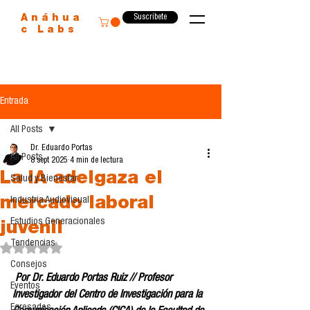
Suscríbete
Anáhua
c Labs
Entrada
All Posts
Dr. Eduardo Portas
All Posts
8 sept 2025
4 min de lectura
La IA adelgaza el
Salud y Bienestar
mercado laboral
Industria Audiovisual
Estudios Generacionales
juvenil
Tendencias
Obtuvo NaN de 5 estrellas.
Consejos
 Por Dr. Eduardo Portas Ruiz // Profesor 
Eventos
Investigador del Centro de Investigación para la 
Egresados