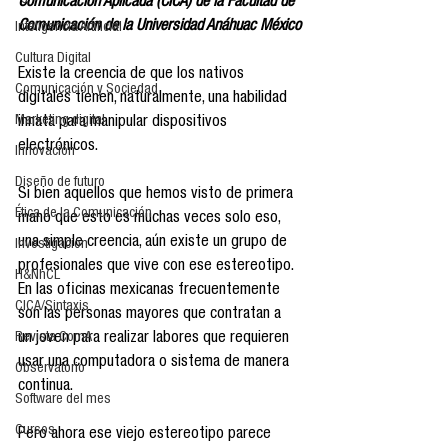
Comunicación Aplicada (CICA) de la Facultad de 
Comunicación de la Universidad Anáhuac México
Inteligencia Artificial
Cultura Digital
Existe la creencia de que los nativos 
Comunicación y Sociedad
digitales tienen, naturalmente, una habilidad 
Marketing digital
innata para manipular dispositivos 
electrónicos.
Innovación
Diseño de futuro
Si bien aquellos que hemos visto de primera 
Ética de la Comunicación
mano que esto es muchas veces solo eso, 
una simple creencia, aún existe un grupo de 
Investigación
profesionales que vive con ese estereotipo. 
H&NhCL
En las oficinas mexicanas frecuentemente 
CICA/Sintaxis
son las personas mayores que contratan a 
Revista ComA
un joven para realizar labores que requieren 
usar una computadora o sistema de manera 
Observatorio
continua.
Software del mes
Cursos
Pero ahora ese viejo estereotipo parece 