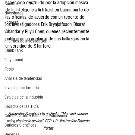
haber sido destruido por la adopción masiva 
Casos de estudio
de la Inteligencia Artificial en buena parte de 
Novedades
las oficinas, de acuerdo con un reporte de 
Podcast
los investigadores Erik Brynjolfsson, Bharat 
Chandar y Ruyu Chen, quienes recientemente 
Video
publicaron un adelanto de sus hallazgos en la 
Informes de investigación
universidad de Stanford.
Think Tank
Playground
Tesis
Análisis de tendencias
Investigador Invitado
Estudios de la industria
Filosofía de las TIC´s
Fotografía: Rawpixel Ltd en Flickr,  "Man and woman 
Comunicación y Bienestar Psicosocia
using electronic device", CC0 1.0.  Ilustración: Eduardo 
Carteles Científicos
Portas