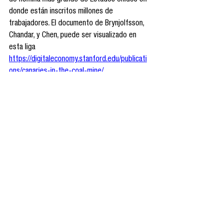
donde están inscritos millones de 
trabajadores. El documento de Brynjolfsson, 
Chandar, y Chen, puede ser visualizado en 
esta liga 
https://digitaleconomy.stanford.edu/publicati
ons/canaries-in-the-coal-mine/
En X: @EduPortas
ChatGPT
Empleo Jóvenes
Inteligencia Artificial
Cultura Digital