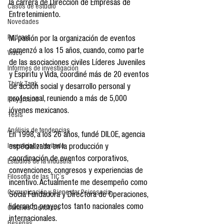
la carrera de Dirección de Empresas de 
Casos de estudio
Entretenimiento.
Novedades
Podcast
Mi pasión por la organización de eventos 
comenzó a los 15 años, cuando, como parte 
Video
de las asociaciones civiles Líderes Juveniles 
Informes de investigación
y Espíritu y Vida, coordiné más de 20 eventos 
Think Tank
de acción social y desarrollo personal y 
profesional, reuniendo a más de 5,000 
Playground
jóvenes mexicanos.
Tesis
Análisis de tendencias
En 1998, a los 26 años, fundé DILOE, agencia 
Investigador Invitado
especializada en la producción y 
coordinación de eventos corporativos, 
Estudios de la industria
convenciones, congresos y experiencias de 
Filosofía de las TIC´s
incentivo. Actualmente me desempeño como 
Comunicación y Bienestar Psicosocia
Socia Fundadora y Directora de Operaciones, 
liderando proyectos tanto nacionales como 
Carteles Científicos
internacionales.