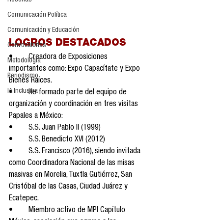
Reseñas
Comunicación Política
Comunicación y Educación
LOGROS DESTACADOS
Convocatorias
•	Creadora de Exposiciones 
Metodología
importantes como: Expo Capacítate y Expo 
Periodismo
Bienes Raíces.
IA Inclusiva
•	He formado parte del equipo de 
organización y coordinación en tres visitas 
Papales a México:
•	S.S. Juan Pablo II (1999)
•	S.S. Benedicto XVI (2012)
•	S.S. Francisco (2016), siendo invitada 
como Coordinadora Nacional de las misas 
masivas en Morelia, Tuxtla Gutiérrez, San 
Cristóbal de las Casas, Ciudad Juárez y 
Ecatepec.
•	Miembro activo de MPI Capítulo 