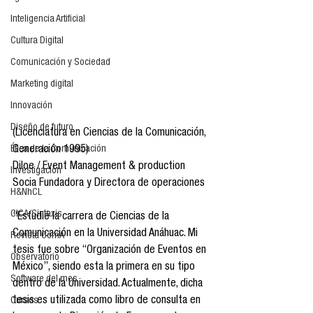
Inteligencia Artificial
Cultura Digital
Comunicación y Sociedad
Marketing digital
Innovación
Diseño de futuro
(Licenciatura en Ciencias de la Comunicación, 
Ética de la Comunicación
Generación 1995)
Diloe / Event Management & production
Investigación
Socia Fundadora y Directora de operaciones
H&NhCL
CICA/Sintaxis
“Estudié la carrera de Ciencias de la 
Comunicación en la Universidad Anáhuac. Mi 
Revista ComA
tesis fue sobre “Organización de Eventos en 
Observatorio
México”, siendo esta la primera en su tipo 
Software del mes
dentro de la Universidad. Actualmente, dicha 
tesis es utilizada como libro de consulta en 
Cursos