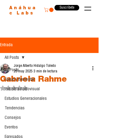
Suscríbete
Anáhua
c Labs
Entrada
All Posts
Jorge Alberto Hidalgo Toledo
All Posts
20 may 2025
3 min de lectura
Gabriela Rahme
Salud y Bienestar
Obtuvo NaN de 5 estrellas.
Industria Audiovisual
Estudios Generacionales
Tendencias
Consejos
Eventos
Egresados