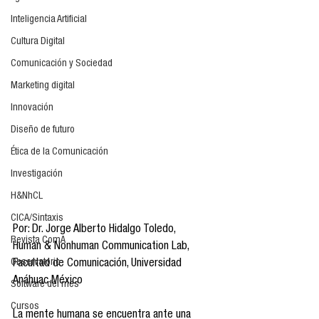
Inteligencia Artificial
Cultura Digital
Comunicación y Sociedad
Marketing digital
Innovación
Diseño de futuro
Ética de la Comunicación
Investigación
H&NhCL
CICA/Sintaxis
Por: Dr. Jorge Alberto Hidalgo Toledo, 
Revista ComA
Human & Nonhuman Communication Lab, 
Observatorio
Facultad de Comunicación, Universidad 
Anáhuac México
Software del mes
Cursos
La mente humana se encuentra ante una 