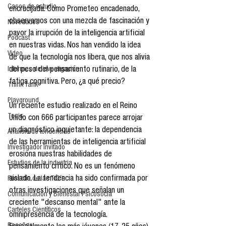
Casos de estudio
encrucijada. Como Prometeo encadenado, 
observamos con una mezcla de fascinación y 
Novedades
pavor la irrupción de la inteligencia artificial 
Podcast
en nuestras vidas. Nos han vendido la idea 
Video
de que la tecnología nos libera, que nos alivia 
Informes de investigación
del peso del pensamiento rutinario, de la 
fatiga cognitiva. Pero, ¿a qué precio?
Think Tank
Playground
Un reciente estudio realizado en el Reino 
Tesis
Unido con 666 participantes parece arrojar 
un diagnóstico inquietante: la dependencia 
Análisis de tendencias
de las herramientas de inteligencia artificial 
Investigador Invitado
erosiona nuestras habilidades de 
Estudios de la industria
pensamiento crítico. No es un fenómeno 
aislado. La tendencia ha sido confirmada por 
Filosofía de las TIC´s
otras investigaciones que señalan un 
Comunicación y Bienestar Psicosocia
creciente "descanso mental" ante la 
Carteles Científicos
omnipresencia de la tecnología. 