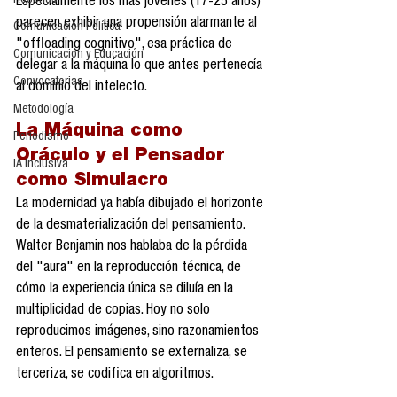
Reseñas
Especialmente los más jóvenes (17-25 años) 
parecen exhibir una propensión alarmante al 
Comunicación Política
"offloading cognitivo", esa práctica de 
Comunicación y Educación
delegar a la máquina lo que antes pertenecía 
Convocatorias
al dominio del intelecto.
Metodología
La Máquina como 
Periodismo
Oráculo y el Pensador 
IA Inclusiva
como Simulacro
La modernidad ya había dibujado el horizonte 
de la desmaterialización del pensamiento. 
Walter Benjamin nos hablaba de la pérdida 
del "aura" en la reproducción técnica, de 
cómo la experiencia única se diluía en la 
multiplicidad de copias. Hoy no solo 
reproducimos imágenes, sino razonamientos 
enteros. El pensamiento se externaliza, se 
terceriza, se codifica en algoritmos.