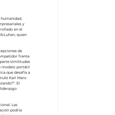
la humanidad, 
mpresariales y 
rollado en el 
 McLuhan, quien 
cepciones de 
ompetidor frente 
arte similitudes 
e modelo portátil 
ca que desafía a 
uló Karl Marx: 
ando?”. El 
liderazgo 
zación podría 