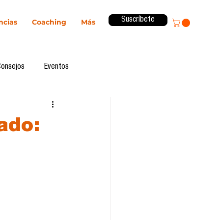
Suscríbete
ncias
Coaching
Más
Consejos
Eventos
ital
Innovación
ado:
Revista ComA
Observatorio
formes de investigación