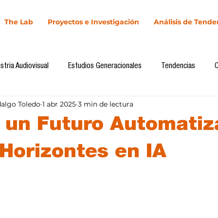
The Lab
Proyectos e Investigación
Análisis de Tende
stria Audiovisual
Estudios Generacionales
Tendencias
dalgo Toledo
1 abr 2025
3 min de lectura
l
Cultura Digital
Comunicación y Sociedad
Marketing dig
 un Futuro Automatiz
Comunicación
Investigación
H&NhCL
CICA/Sintaxis
Horizontes en IA
llas.
Casos de estudio
Novedades
Podcast
Video
In