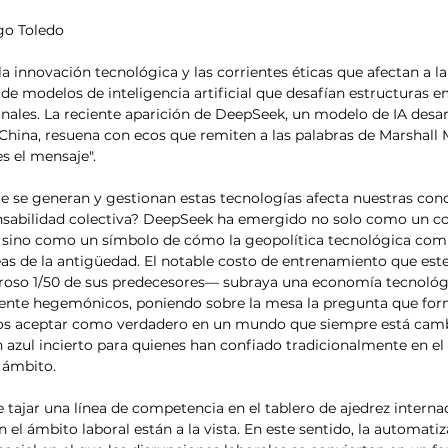
go Toledo
la innovación tecnológica y las corrientes éticas que afectan a 
 de modelos de inteligencia artificial que desafían estructuras e
onales. La reciente aparición de DeepSeek, un modelo de IA desar
e China, resuena con ecos que remiten a las palabras de Marshall
s el mensaje". 
 se generan y gestionan estas tecnologías afecta nuestras con
onsabilidad colectiva? DeepSeek ha emergido no solo como un c
 sino como un símbolo de cómo la geopolítica tecnológica comp
deas de la antigüedad. El notable costo de entrenamiento que est
so 1/50 de sus predecesores— subraya una economía tecnológi
nte hegemónicos, poniendo sobre la mesa la pregunta que form
os aceptar como verdadero en un mundo que siempre está cambi
n azul incierto para quienes han confiado tradicionalmente en el 
 ámbito. 
n el ámbito laboral están a la vista. En este sentido, la automati