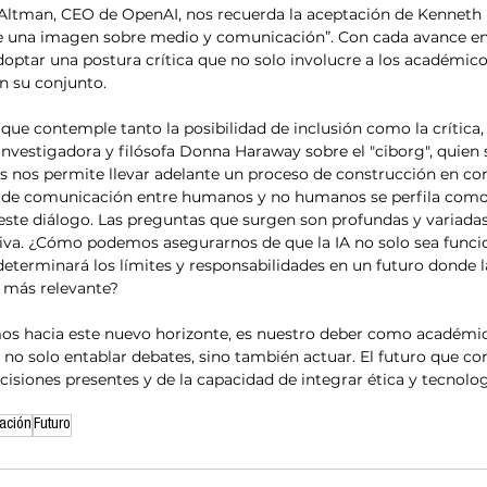
ltman, CEO de OpenAI, nos recuerda la aceptación de Kenneth 
 una imagen sobre medio y comunicación”. Con cada avance en 
doptar una postura crítica que no solo involucre a los académicos
n su conjunto. 
e contemple tanto la posibilidad de inclusión como la crítica,
 investigadora y filósofa Donna Haraway sobre el "ciborg", quien 
 nos permite llevar adelante un proceso de construcción en con
io de comunicación entre humanos y no humanos se perfila como
 este diálogo. Las preguntas que surgen son profundas y variadas
iva. ¿Cómo podemos asegurarnos de que la IA no solo sea funcio
eterminará los límites y responsabilidades en un futuro donde 
 más relevante? 
 no solo entablar debates, sino también actuar. El futuro que c
decisiones presentes y de la capacidad de integrar ética y tecnol
ación
Futuro