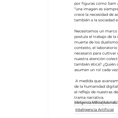
por figuras como Sam A
“una imagen es siempre
crece la necesidad de a
también a la sociedad e
Necesitamos un marco qu
postula el trabajo de la
muerte de los dualismos
contexto, el laborator
necesario para cultivar
nuestra atención colect
también ética? ¿Quién d
asumen un rol cada vez
 A medida que avanzamos hacia este nuevo horizonte, es nuestro deber como académicos y pensadores 
de la humanidad digital
el reflejo de nuestras 
trama narrativa.
Inteligencia Artificial
Automatiz
Inteligencia Artificial