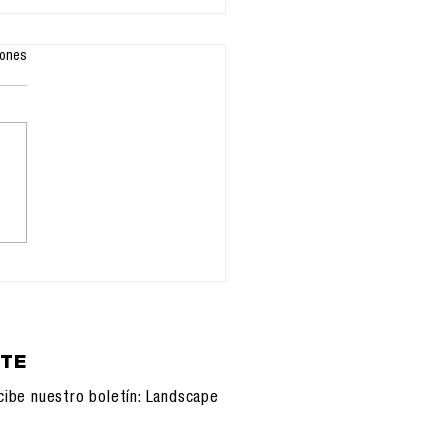
iones
orfandad del Otro:
ligencia Artificial y
nueva soledad de la
ecie
ETE
cibe nuestro boletín: Landscape