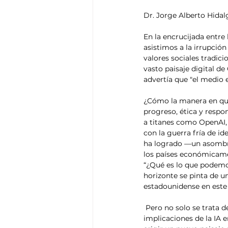
Dr. Jorge Alberto Hidal
En la encrucijada entre 
asistimos a la irrupción
valores sociales tradici
vasto paisaje digital d
advertía que "el medio e
¿Cómo la manera en que
progreso, ética y resp
a titanes como OpenAI,
con la guerra fría de i
ha logrado —un asombro
los países económicame
“¿Qué es lo que podem
horizonte se pinta de u
estadounidense en este
 Pero no solo se trata de tajar una línea de competencia en el tablero de ajedrez internacional. Las 
implicaciones de la IA e