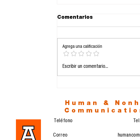
Comentarios
Agrega una calificación
La prolongación de la
Escribir un comentario...
vida y el eclipse del
sentido: entre la
biotecnología y la era
del vacío
Human & Non
Communicatio
Teléfono
Te
Correo
humancom