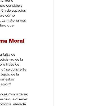
fenómeno 
ando considera 
ción de espacios 
obre cómo 
 La historia nos 
dero que 
ema Moral 
pticismo de la 
bre frase de 
o", se convierte 
tejido de la 
ar estas 
mación? 
o es minoritaria; 
ieros que diseñan 
nología, elevada 