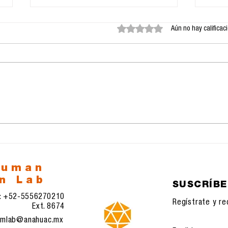
Obtuvo 0 de 5 estrellas.
Aún no hay calificac
Google y su nueva
La 
aplicación Antigravedad
Inte
la 
esp
human
n Lab
SUSCRÍB
l: +52-5556270210
Regístrate y re
Ext. 8674
mlab@anahuac.mx