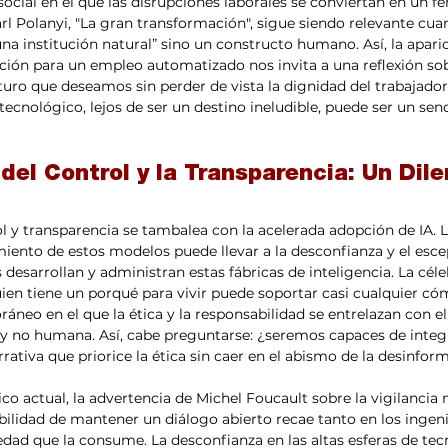
 social en el que las disrupciones laborales se conviertan en un 
arl Polanyi, "La gran transformación", sigue siendo relevante cu
na institución natural” sino un constructo humano. Así, la apari
tación para un empleo automatizado nos invita a una reflexión s
ro que deseamos sin perder de vista la dignidad del trabajador.
tecnológico, lejos de ser un destino ineludible, puede ser un sen
del Control y la Transparencia: Un Dil
miento de estos modelos puede llevar a la desconfianza y el esce
desarrollan y administran estas fábricas de inteligencia. La céle
uien tiene un porqué para vivir puede soportar casi cualquier cóm
eo en el que la ética y la responsabilidad se entrelazan con el 
no humana. Así, cabe preguntarse: ¿seremos capaces de integr
rativa que priorice la ética sin caer en el abismo de la desinfor
co actual, la advertencia de Michel Foucault sobre la vigilancia n
sabilidad de mantener un diálogo abierto recae tanto en los ingen
edad que la consume. La desconfianza en las altas esferas de tec