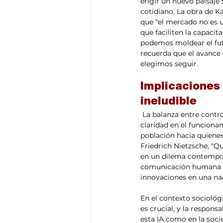
erigir un nuevo paisaje
cotidiano. La obra de K
que “el mercado no es u
que faciliten la capaci
podemos moldear el futu
recuerda que el avance 
elegimos seguir. 
Implicaciones 
ineludible
 La balanza entre control y transparencia se tambalea con la acelerada adopción de IA. La falta de 
claridad en el funciona
población hacia quienes 
Friedrich Nietzsche, "Q
en un dilema contemporán
comunicación humana y 
innovaciones en una nar
En el contexto sociológi
es crucial, y la respon
esta IA como en la soci