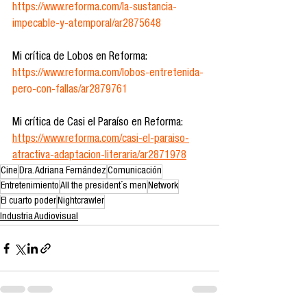
https://www.reforma.com/la-sustancia-
impecable-y-atemporal/ar2875648
Mi crítica de Lobos en Reforma: 
https://www.reforma.com/lobos-entretenida-
pero-con-fallas/ar2879761
Mi crítica de Casi el Paraíso en Reforma: 
https://www.reforma.com/casi-el-paraiso-
atractiva-adaptacion-literaria/ar2871978
Cine
Dra. Adriana Fernández
Comunicación
Entretenimiento
All the president´s men
Network
El cuarto poder
Nightcrawler
Industria Audiovisual