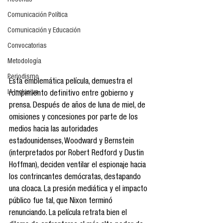
Reseñas
Comunicación Política
Comunicación y Educación
Convocatorias
Metodología
Periodismo
Esta emblemática película, demuestra el 
IA Inclusiva
rompimiento definitivo entre gobierno y 
prensa. Después de años de luna de miel, de 
omisiones y concesiones por parte de los 
medios hacia las autoridades 
estadounidenses, Woodward y Bernstein 
(interpretados por Robert Redford y Dustin 
Hoffman), deciden ventilar el espionaje hacia 
los contrincantes demócratas, destapando 
una cloaca. La presión mediática y el impacto 
público fue tal, que Nixon terminó 
renunciando. La película retrata bien el 