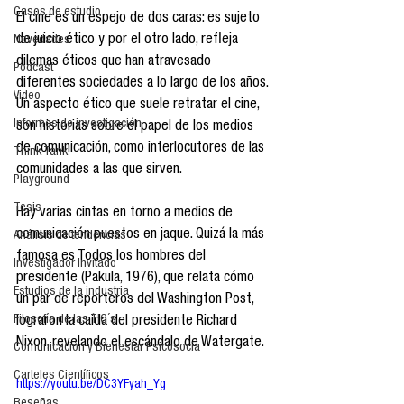
Casos de estudio
El cine es un espejo de dos caras: es sujeto 
de juicio ético y por el otro lado, refleja 
Novedades
dilemas éticos que han atravesado 
Podcast
diferentes sociedades a lo largo de los años. 
Video
Un aspecto ético que suele retratar el cine, 
Informes de investigación
son historias sobre el papel de los medios 
de comunicación, como interlocutores de las 
Think Tank
comunidades a las que sirven.
Playground
Tesis
Hay varias cintas en torno a medios de 
comunicación puestos en jaque. Quizá la más 
Análisis de tendencias
famosa es Todos los hombres del 
Investigador Invitado
presidente (Pakula, 1976), que relata cómo 
Estudios de la industria
un par de reporteros del Washington Post, 
Filosofía de las TIC´s
lograron la caída del presidente Richard 
Nixon, revelando el escándalo de Watergate.
Comunicación y Bienestar Psicosocia
Carteles Científicos
https://youtu.be/DC3YFyah_Yg