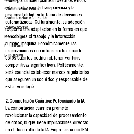
Reseñas
embargo, también plantean desafíos éticos 
relacionados con la transparencia y la 
Comunicación Política
responsabilidad en la toma de decisiones 
Comunicación y Educación
automatizadas. Culturalmente, su adopción 
Convocatorias
requerirá una adaptación en la forma en que 
concebimos el trabajo y la interacción 
Metodología
humano-máquina. Económicamente, las 
Periodismo
organizaciones que integren eficazmente 
IA Inclusiva
estos agentes podrían obtener ventajas 
competitivas significativas. Políticamente, 
será esencial establecer marcos regulatorios 
que aseguren un uso ético y responsable de 
esta tecnología.
2. Computación Cuántica: Potenciando la IA
La computación cuántica promete 
revolucionar la capacidad de procesamiento 
de datos, lo que tiene implicaciones directas 
en el desarrollo de la IA. Empresas como IBM 