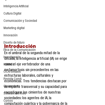
Inteligencia Artificial
Cultura Digital
Comunicación y Sociedad
Marketing digital
Innovación
Diseño de futuro
Introducción
Ética de la Comunicación
En el umbral de la segunda mitad de la 
Investigación
década, la inteligencia artificial (IA) se erige 
como el eje vertebrador de una 
H&NhCL
metamorfosis sin precedentes en las 
CICA/Sintaxis
estructuras laborales, culturales y 
Revista ComA
económicas. Tres tendencias destacan por 
Observatorio
su impacto transversal y su capacidad para 
reconfigurar los cimientos de nuestras 
Software del mes
sociedades: los agentes de IA, la 
Cursos
computación cuántica y la gobernanza de la 