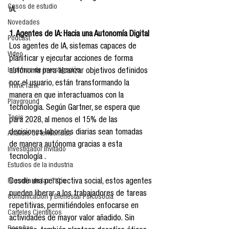
Casos de estudio
IA.
Novedades
1. Agentes de IA: Hacia una Autonomía Digital
Podcast
Los agentes de IA, sistemas capaces de 
Video
planificar y ejecutar acciones de forma 
Informes de investigación
autónoma para alcanzar objetivos definidos 
por el usuario, están transformando la 
Think Tank
manera en que interactuamos con la 
Playground
tecnología. Según Gartner, se espera que 
Tesis
para 2028, al menos el 15% de las 
decisiones laborales diarias sean tomadas 
Análisis de tendencias
de manera autónoma gracias a esta 
Investigador Invitado
tecnología .
Estudios de la industria
Filosofía de las TIC´s
Desde una perspectiva social, estos agentes 
pueden liberar a los trabajadores de tareas 
Comunicación y Bienestar Psicosocia
repetitivas, permitiéndoles enfocarse en 
Carteles Científicos
actividades de mayor valor añadido. Sin 