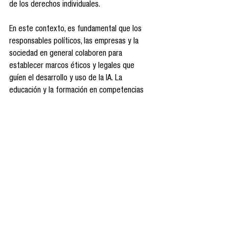
de los derechos individuales.
En este contexto, es fundamental que los 
responsables políticos, las empresas y la 
sociedad en general colaboren para 
establecer marcos éticos y legales que 
guíen el desarrollo y uso de la IA. La 
educación y la formación en competencias 
digitales serán esenciales para preparar a la 
fuerza laboral para los cambios que se 
avecinan. Además, se debe fomentar la 
investigación y la innovación responsable 
para garantizar que la IA beneficie a toda la 
humanidad y no amplíe las desigualdades 
existentes.
ChatGPT
Inteligencia Artificial
Cultura digital
Tendencias
Tecnología
Tendencias de consumo
Observatorio