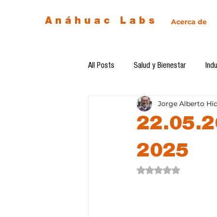
Anáhuac Labs
Acerca de
All Posts
Salud y Bienestar
Indu
Jorge Alberto Hi
Egresados
Inteligencia Artificia
22.05.2
Diseño de futuro
Ética de la 
2025
Obtuvo NaN de 5 estre
Software del mes
Cursos