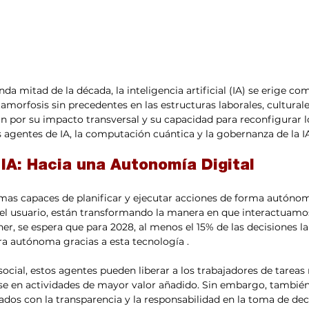
da mitad de la década, la inteligencia artificial (IA) se erige com
morfosis sin precedentes en las estructuras laborales, cultural
n por su impacto transversal y su capacidad para reconfigurar l
s agentes de IA, la computación cuántica y la gobernanza de la I
 IA: Hacia una Autonomía Digital
emas capaces de planificar y ejecutar acciones de forma autónom
 el usuario, están transformando la manera en que interactuamos
r, se espera que para 2028, al menos el 15% de las decisiones la
 autónoma gracias a esta tecnología .
cial, estos agentes pueden liberar a los trabajadores de tareas r
se en actividades de mayor valor añadido. Sin embargo, también
nados con la transparencia y la responsabilidad en la toma de dec