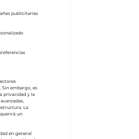
ñas publicitarias 
rsonalizado 
preferencias 
ectores 
. Sin embargo, es 
 privacidad y la 
 avanzadas, 
tructura. La 
querirá un 
edad en general 