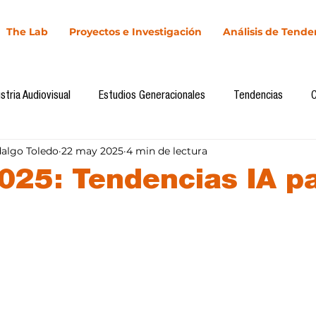
The Lab
Proyectos e Investigación
Análisis de Tende
stria Audiovisual
Estudios Generacionales
Tendencias
dalgo Toledo
22 may 2025
4 min de lectura
l
Cultura Digital
Comunicación y Sociedad
Marketing dig
025: Tendencias IA p
Comunicación
Investigación
H&NhCL
CICA/Sintaxis
llas.
Casos de estudio
Novedades
Podcast
Video
In