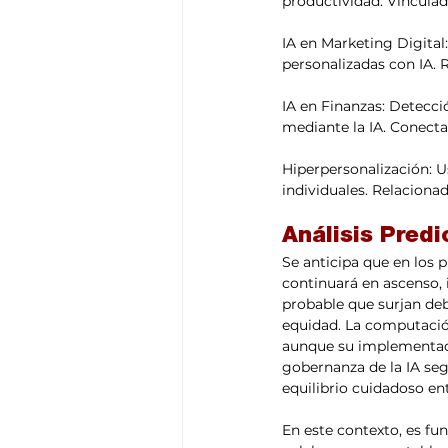
productividad. Vinculad
IA en Marketing Digital
personalizadas con IA. 
IA en Finanzas: Detecci
mediante la IA. Conecta
Hiperpersonalización: Us
individuales. Relacionad
Análisis Predi
Se anticipa que en los 
continuará en ascenso, 
probable que surjan deba
equidad. La computación
aunque su implementaci
gobernanza de la IA seg
equilibrio cuidadoso ent
En este contexto, es fu