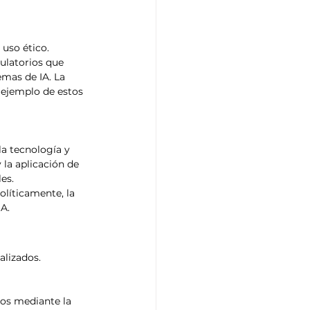
uso ético. 
ulatorios que 
emas de IA. La 
 ejemplo de estos 
a tecnología y 
la aplicación de 
es. 
líticamente, la 
IA.
alizados. 
cos mediante la 