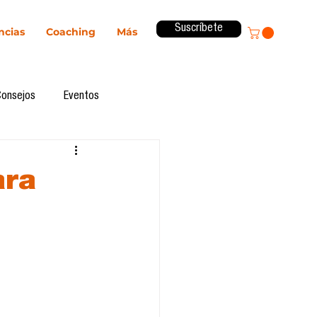
Suscríbete
ncias
Coaching
Más
Consejos
Eventos
ital
Innovación
ara
Revista ComA
Observatorio
formes de investigación