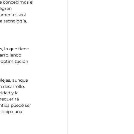
e concebimos el 
egren 
camente, será 
a tecnología.
 lo que tiene 
arrollando 
 optimización 
lejas, aunque 
 desarrollo. 
idad y la 
requerirá 
tica puede ser 
nticipa una 
 