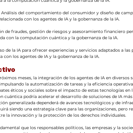
a a la computación cuántica y la gobernanza de la IA.
: Análisis del comportamiento del consumidor y diseño de campa
Relacionada con los agentes de IA y la gobernanza de la IA.
ón de fraudes, gestión de riesgos y asesoramiento financiero pe
da con la computación cuántica y la gobernanza de la IA.
o de la IA para ofrecer experiencias y servicios adaptados a las 
a con los agentes de IA y la gobernanza de la IA.
ctivo
próximos meses, la integración de los agentes de IA en diversos s
impulsando la automatización de tareas y la eficiencia operativa
tes éticos y sociales sobre el impacto de estas tecnologías en la
 cuántica podría acelerar el desarrollo de soluciones de IA más
ón generalizada dependerá de avances tecnológicos y de infraes
uirá siendo una estrategia clave para las organizaciones, pero re
re la innovación y la protección de los derechos individuales.
ndamental que los responsables políticos, las empresas y la soci