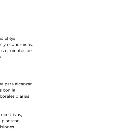
o el eje 
es y económicas. 
os cimientos de 
A.
a para alcanzar 
 con la 
borales diarias 
epetitivas, 
 plantean 
isiones 