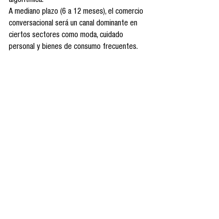
algorítmica.
A mediano plazo (6 a 12 meses), el comercio 
conversacional será un canal dominante en 
ciertos sectores como moda, cuidado 
personal y bienes de consumo frecuentes. 
Las plataformas que actúan como 
gatekeepers conversacionales cobrarán 
comisiones sobre cada transacción, 
generando un nuevo modelo de negocio de 
captación de valor simbólico. Las alianzas 
entre marcas y proveedores de IA 
conversacional se intensificarán para 
construir voces distintivas y confiables. 
Reguladores podrían legislar que las 
conversaciones comerciales generadas por 
IA lleven una “etiqueta de persuasión” visible 
para el usuario. También es factible que 
aparezcan estándares internacionales de 
interoperabilidad conversacional, para evitar 