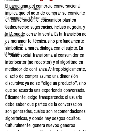
Reseñas
El paradigma del comercio conversacional 
Comunicación Política
implica que el acto de comprar se convierte 
Comunicación y Educación
en conversación: el consumidor plantea 
Convocatorias
dudas, recibe sugerencias, incluso negocia, y 
la IA puede cerrar la venta. Esta transición no 
Metodología
es meramente técnica, sino profundamente 
Periodismo
simbólica: la marca dialoga con el sujeto. En 
IA Inclusiva
el plano social, transforma al consumidor en 
interlocutor (no receptor) y al algoritmo en 
mediador de confianza. Antropológicamente, 
el acto de compra asume una dimensión 
discursiva: ya no se “elige un producto”, sino 
que se acuerda una experiencia conversada. 
Éticamente, exige transparencia: el usuario 
debe saber qué partes de la conversación 
son generadas, cuáles son recomendaciones 
algorítmicas, y dónde hay sesgos ocultos. 
Culturalmente, genera nuevos géneros 