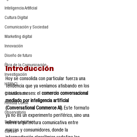
Inteligencia Artificial
Cultura Digital
Comunicación y Sociedad
Marketing digital
Innovación
Diseño de futuro
Ética de la Comunicación
Introducción
Investigación
Hoy se consolida con particular fuerza una 
H&NhCL
tendencia que ya veníamos atisbando en los 
pasados meses: el 
comercio conversacional 
CICA/Sintaxis
mediado por inteligencia artificial 
Revista ComA
(Conversational Commerce AI)
. Este formato 
Observatorio
ya no es un experimento periférico, sino una 
Software del mes
nueva arquitectura comunicativa entre 
marcas y consumidores, donde la 
Cursos