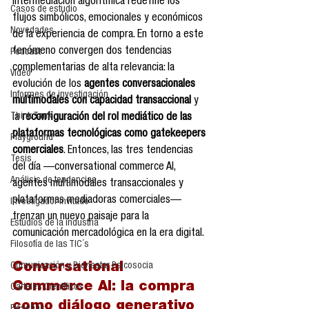
intermediación algorítmica redefine los 
Casos de estudio
flujos simbólicos, emocionales y económicos 
Novedades
de la experiencia de compra. En torno a este 
fenómeno convergen dos tendencias 
Podcast
complementarias de alta relevancia: la 
Video
evolución de los 
agentes conversacionales 
Informes de investigación
multimodales con capacidad transaccional
 y 
Think Tank
la 
reconfiguración del rol mediático de las 
plataformas tecnológicas como gatekeepers 
Playground
comerciales
. Entonces, las tres tendencias 
Tesis
del día —conversational commerce AI, 
Análisis de tendencias
agentes multimodales transaccionales y 
plataformas mediadoras comerciales— 
Investigador Invitado
trenzan un nuevo paisaje para la 
Estudios de la industria
comunicación mercadológica en la era digital.
Filosofía de las TIC´s
Conversational 
Comunicación y Bienestar Psicosocia
Commerce AI: la compra 
Carteles Científicos
como diálogo generativo