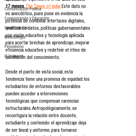
Reseñas
17 meses
. 
The Times of India
 Este dato no 
Comunicación Política
es anecdótico, pues pone en evidencia la 
Comunicación y Educación
potencia de combinar interfaces digitales, 
Convocatorias
analítica de datos, políticas gubernamentales 
con visión educativa y tecnología aplicada 
Metodología
para acortar brechas de aprendizaje, mejorar 
Periodismo
eficiencia educativa y redefinir el ritmo de 
IA Inclusiva
asimilación del conocimiento.
Desde el punto de vista social, esta 
tendencia tiene una promesa de equidad: los 
estudiantes de entornos desfavorables 
pueden acceder a intervenciones 
tecnológicas que compensan carencias 
estructurales. Antropológicamente, se 
reconfigura la relación entre docente, 
estudiante y contenido: el aprendizaje deja 
de ser lineal y uniforme, para tornarse 