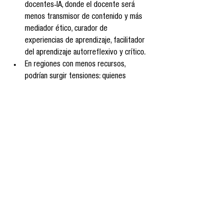
docentes‑IA, donde el docente será 
menos transmisor de contenido y más 
mediador ético, curador de 
experiencias de aprendizaje, facilitador 
del aprendizaje autorreflexivo y crítico.
En regiones con menos recursos, 
podrían surgir tensiones: quienes 
adopten adaptativo podrían reforzar 
desigualdades si no se garantiza 
acceso equitativo a tecnologías, 
conectividad, capacitación; esto puede 
producir “islas de excelencia” 
educativas mientras otras quedan 
rezagadas.
En términos culturales, podrían 
proliferar narraciones mediáticas y de 
entretenimiento educativo que 
reflexionen explícitamente sobre el 
impacto de la IA en la educación: 