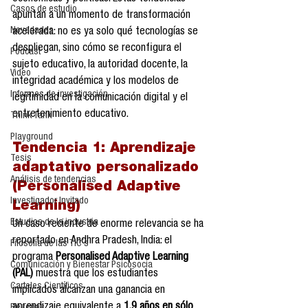
Casos de estudio
apuntan a un momento de transformación 
Novedades
acelerada: no es ya solo qué tecnologías se 
despliegan, sino cómo se reconfigura el 
Podcast
sujeto educativo, la autoridad docente, la 
Video
integridad académica y los modelos de 
Informes de investigación
legitimidad en la comunicación digital y el 
entretenimiento educativo.
Think Tank
Playground
Tendencia 1: 
Aprendizaje 
Tesis
adaptativo personalizado 
Análisis de tendencias
(Personalised Adaptive 
Investigador Invitado
Learning)
Estudios de la industria
Un caso reciente de enorme relevancia se ha 
reportado en Andhra Pradesh, India: el 
Filosofía de las TIC´s
programa 
Personalised Adaptive Learning 
Comunicación y Bienestar Psicosocia
(PAL)
 muestra que los estudiantes 
Carteles Científicos
implicados alcanzan una ganancia en 
aprendizaje equivalente a 
1.9 años en sólo 