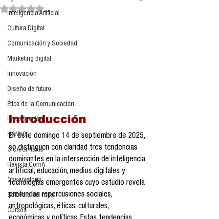
Obtuvo NaN de 5 estrellas.
Inteligencia Artificial
Cultura Digital
Comunicación y Sociedad
Marketing digital
Innovación
Diseño de futuro
Ética de la Comunicación
Introducción
Investigación
H&NhCL
En este domingo 14 de septiembre de 2025, 
se distinguen con claridad tres tendencias 
CICA/Sintaxis
dominantes en la intersección de inteligencia 
Revista ComA
artificial, educación, medios digitales y 
Observatorio
tecnologías emergentes cuyo estudio revela 
profundas repercusiones sociales, 
Software del mes
antropológicas, éticas, culturales, 
Cursos
económicas y políticas. Estas tendencias 