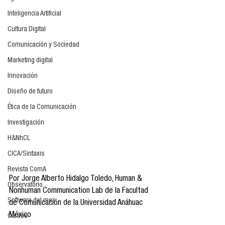
Inteligencia Artificial
Cultura Digital
Comunicación y Sociedad
Marketing digital
Innovación
Diseño de futuro
Ética de la Comunicación
Investigación
H&NhCL
CICA/Sintaxis
Revista ComA
Por Jorge Alberto Hidalgo Toledo, Human & 
Observatorio
Nonhuman Communication Lab de la Facultad 
Software del mes
de Comunicación de la Universidad Anáhuac 
México
Cursos