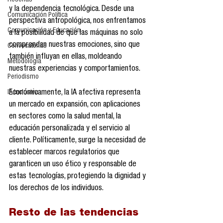
Reseñas
y la dependencia tecnológica. Desde una 
Comunicación Política
perspectiva antropológica, nos enfrentamos 
Comunicación y Educación
a la posibilidad de que las máquinas no solo 
comprendan nuestras emociones, sino que 
Convocatorias
también influyan en ellas, moldeando 
Metodología
nuestras experiencias y comportamientos.
Periodismo
Económicamente, la IA afectiva representa 
IA Inclusiva
un mercado en expansión, con aplicaciones 
en sectores como la salud mental, la 
educación personalizada y el servicio al 
cliente. Políticamente, surge la necesidad de 
establecer marcos regulatorios que 
garanticen un uso ético y responsable de 
estas tecnologías, protegiendo la dignidad y 
los derechos de los individuos.
Resto de las tendencias