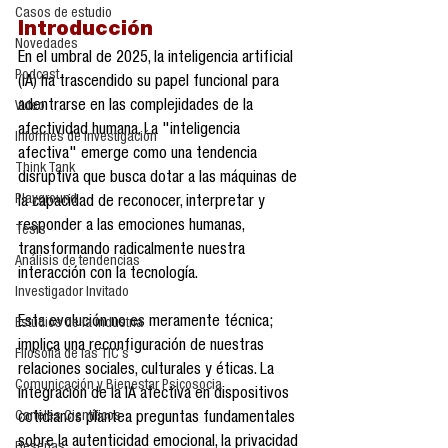
Casos de estudio
Introducción
Novedades
En el umbral de 2025, la inteligencia artificial 
Podcast
(IA) ha trascendido su papel funcional para 
adentrarse en las complejidades de la 
Video
afectividad humana. La "inteligencia 
Informes de investigación
afectiva" emerge como una tendencia 
Think Tank
disruptiva que busca dotar a las máquinas de 
Playground
la capacidad de reconocer, interpretar y 
responder a las emociones humanas, 
Tesis
transformando radicalmente nuestra 
Análisis de tendencias
interacción con la tecnología.
Investigador Invitado
Esta evolución no es meramente técnica; 
Estudios de la industria
implica una reconfiguración de nuestras 
Filosofía de las TIC´s
relaciones sociales, culturales y éticas. La 
Comunicación y Bienestar Psicosocia
integración de la IA afectiva en dispositivos 
Carteles Científicos
cotidianos plantea preguntas fundamentales 
sobre la autenticidad emocional, la privacidad 