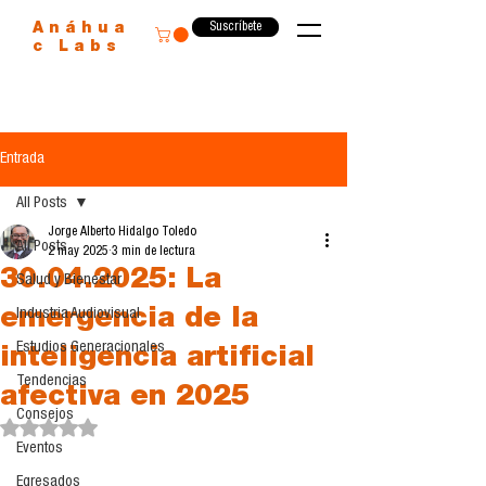
Suscríbete
Anáhua
c Labs
Entrada
All Posts
Jorge Alberto Hidalgo Toledo
All Posts
2 may 2025
3 min de lectura
30.04.2025: La
Salud y Bienestar
emergencia de la
Industria Audiovisual
Estudios Generacionales
inteligencia artificial
Tendencias
afectiva en 2025
Consejos
Obtuvo NaN de 5 estrellas.
Eventos
Egresados