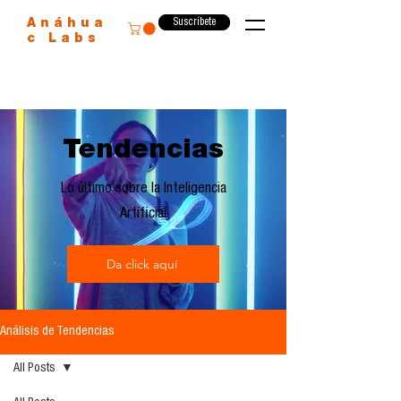
Suscríbete
Anáhua
c Labs
Tendencias
Lo último sobre la Inteligencia
Artificial
Da click aquí
Análisis de Tendencias
All Posts