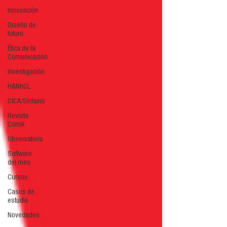
Innovación
Diseño de
futuro
Ética de la
Comunicación
Investigación
H&NhCL
CICA/Sintaxis
Revista
ComA
Observatorio
Software
del mes
Cursos
Casos de
estudio
Novedades