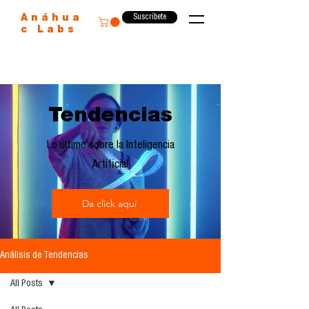
Suscríbete
Anáhua
c Labs
Tendencias
Lo último sobre la Inteligencia
Artificial
Da click aquí
Análisis de Tendencias
All Posts