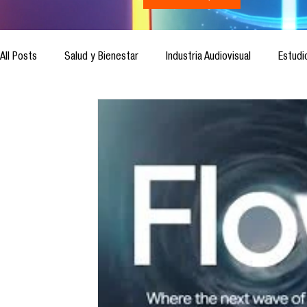
All Posts
Salud y Bienestar
Industria Audiovisual
Estudi
Inteligencia Artificial
Cultura Digital
Comunicación y S
Ética de la Comunicación
Investigación
H&NhCL
Casos de estudio
Novedades
Podcast
Video
Análisis de tendencias