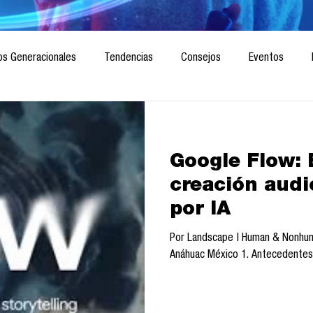
os Generacionales
Tendencias
Consejos
Eventos
ociedad
Marketing digital
Innovación
Diseño de futuro
Google Flow: E
CICA/Sintaxis
Revista ComA
Observatorio
Software del
creación audi
por IA
Informes de investigación
Think Tank
Playground
Te
Por Landscape | Human & Nonhum