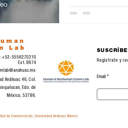
human
n Lab
SUSCRÍB
l: +52-5556270210
Regístrate y re
Ext. 8674
mlab@anahuac.mx
Email
ad Anáhuac 46, Col.
ixquilucan, Edo. de
México, 52786.
tad de Comunicación, Universidad Anáhuac México