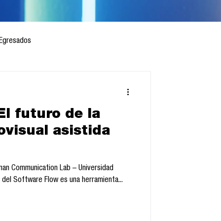
Egresados
l futuro de la
 mes
Cursos
ovisual asistida
sis
an Communication Lab – Universidad
Anáhuac México 1. Antecedentes del Software Flow es una herramienta...