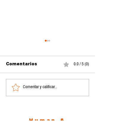
Comentarios
0.0 / 5 (0)
Comentar y calificar...
Convocatoria Revista
CONVOCATOR
Perspectivas
PARA LA
PUBLICACIÓN
UNA OBRA
COLECTIVA
Human &
Nonhuman
Communication