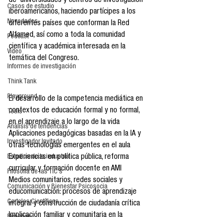
de  universidades y centros de investigación 
Casos de estudio
iberoamericanos, haciendo partícipes a los 
Novedades
diferentes países que conforman la Red 
Alfamed, así como a toda la comunidad 
Podcast
científica y académica interesada en la 
Video
temática del Congreso.
Informes de investigación
LÍNEAS TEMÁTICAS
Think Tank
Playground
El desarrollo de la competencia mediática en 
contextos de educación formal y no formal, 
Tesis
en el aprendizaje a lo largo de la vida
Análisis de tendencias
Aplicaciones pedagógicas basadas en la IA y 
Investigador Invitado
otras tecnologías emergentes en el aula
Estudios de la industria
Experiencias en política pública, reforma 
curricular y formación docente en AMI
Filosofía de las TIC´s
Medios comunitarios, redes sociales y 
Comunicación y Bienestar Psicosocia
educomunicación: procesos de aprendizaje 
Carteles Científicos
integral y construcción de ciudadanía crítica
Implicación familiar y comunitaria en la 