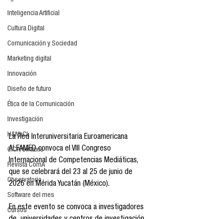
Inteligencia Artificial
Cultura Digital
Educación mediática para todosy todas las 
Comunicación y Sociedad
edades
Marketing digital
Mérida Yucatán, 
Innovación
México · 23 al 25 de 
Diseño de futuro
junio 2026
Ética de la Comunicación
Investigación
H&NhCL
La Red Interuniversitaria Euroamericana 
ALFAMED convoca el VIII Congreso 
CICA/Sintaxis
Internacional de Competencias Mediáticas, 
Revista ComA
que se celebrará del 23 al 25 de junio de 
Observatorio
2026 en Mérida Yucatán (México).
Software del mes
En este evento se convoca a investigadores 
Cursos