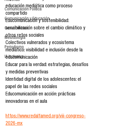
Reseñas
educación mediática como proceso 
Comunicación Política
compartido 
Comunicación y Educación
Educomunicación y sostenibilidad: 
sensibilización sobre el cambio climático y 
Convocatorias
otros retos sociales
Metodología
Colectivos vulnerados y ecosistema 
Periodismo
mediático: visibilidad e inclusión desde la 
IA Inclusiva
educomunicación
Educar para la verdad: estrategias, desafíos 
y medidas preventivas
Identidad digital de los adolescentes: el 
papel de las redes sociales
Educomunicación en acción: prácticas 
innovadoras en el aula
https://www.redalfamed.org/viii-congreso-
2026-mx