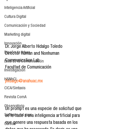
Inteligencia Artificial
Cultura Digital
Comunicación y Sociedad
Marketing digital
Innovación
Dr. Jorge Alberto Hidalgo Toledo
Diseño de futuro
Director Human and Nonhuman 
Communication Lab
Ética de la Comunicación
Facultad de Comunicación
Investigación
H&NhCL
jhidalgo@anahuac.mx
CICA/Sintaxis
Revista ComA
Observatorio
Un prompt es una especie de solicitud que 
Software del mes
se le hace a una inteligencia artificial para 
que genere una respuesta basada en los 
Cursos