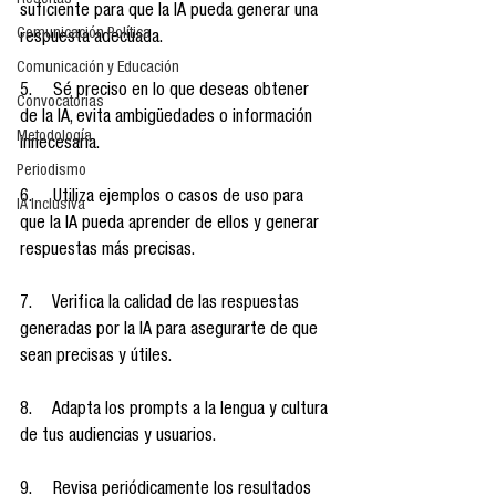
Reseñas
suficiente para que la IA pueda generar una 
Comunicación Política
respuesta adecuada.
Comunicación y Educación
5.     Sé preciso en lo que deseas obtener 
Convocatorias
de la IA, evita ambigüedades o información 
Metodología
innecesaria.
Periodismo
6.     Utiliza ejemplos o casos de uso para 
IA Inclusiva
que la IA pueda aprender de ellos y generar 
respuestas más precisas.
7.     Verifica la calidad de las respuestas 
generadas por la IA para asegurarte de que 
sean precisas y útiles.
8.     Adapta los prompts a la lengua y cultura 
de tus audiencias y usuarios.
9.     Revisa periódicamente los resultados 