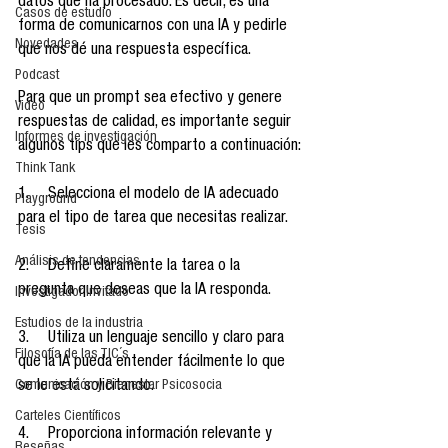
datos que ha procesado. Es decir, es una 
Casos de estudio
forma de comunicarnos con una IA y pedirle 
Novedades
que nos dé una respuesta específica.
Podcast
Para que un prompt sea efectivo y genere 
Video
respuestas de calidad, es importante seguir 
Informes de investigación
algunos tips que les comparto a continuación:
Think Tank
1.     Selecciona el modelo de IA adecuado 
Playground
para el tipo de tarea que necesitas realizar.
Tesis
Análisis de tendencias
2.     Define claramente la tarea o la 
pregunta que deseas que la IA responda.
Investigador Invitado
Estudios de la industria
3.     Utiliza un lenguaje sencillo y claro para 
Filosofía de las TIC´s
que la IA pueda entender fácilmente lo que 
Comunicación y Bienestar Psicosocia
se le está solicitando.
Carteles Científicos
4.     Proporciona información relevante y 