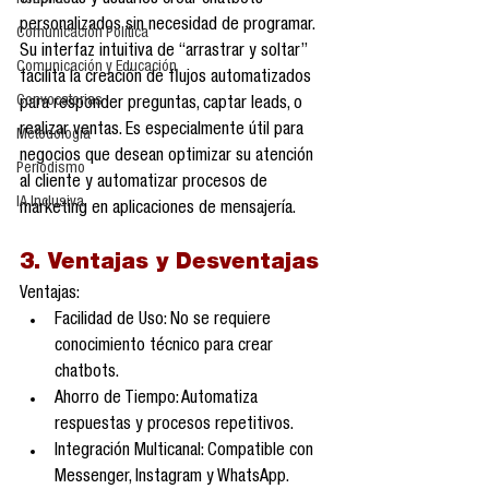
empresas y usuarios crear chatbots 
Reseñas
personalizados sin necesidad de programar. 
Comunicación Política
Su interfaz intuitiva de “arrastrar y soltar” 
Comunicación y Educación
facilita la creación de flujos automatizados 
Convocatorias
para responder preguntas, captar leads, o 
realizar ventas. Es especialmente útil para 
Metodología
negocios que desean optimizar su atención 
Periodismo
al cliente y automatizar procesos de 
IA Inclusiva
marketing en aplicaciones de mensajería.
3. Ventajas y Desventajas
Ventajas:
Facilidad de Uso: No se requiere 
conocimiento técnico para crear 
chatbots.
Ahorro de Tiempo: Automatiza 
respuestas y procesos repetitivos.
Integración Multicanal: Compatible con 
Messenger, Instagram y WhatsApp.