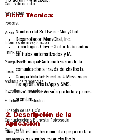
Instagram y WhatsApp.
Casos de estudio
Novedades
Ficha Técnica:
Podcast
Nombre del Software: ManyChat
Video
Desarrollador: ManyChat, Inc.
Informes de investigación
Tecnologías Clave: Chatbots basados 
Think Tank
en flujos automatizados y IA.
Uso Principal: Automatización de la 
Playground
comunicación a través de chatbots.
Tesis
Compatibilidad: Facebook Messenger, 
Análisis de tendencias
Instagram, WhatsApp y SMS.
Investigador Invitado
Disponibilidad: Versión gratuita y planes 
premium.
Estudios de la industria
Filosofía de las TIC´s
2. Descripción de la 
Comunicación y Bienestar Psicosocia
Aplicación
Carteles Científicos
ManyChat es una herramienta que permite a 