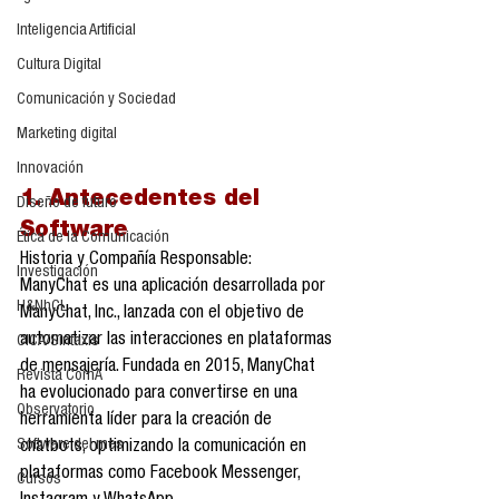
Inteligencia Artificial
Cultura Digital
Comunicación y Sociedad
Marketing digital
Innovación
1. Antecedentes del 
Diseño de futuro
Software
Ética de la Comunicación
Historia y Compañía Responsable:
Investigación
ManyChat es una aplicación desarrollada por 
H&NhCL
ManyChat, Inc., lanzada con el objetivo de 
automatizar las interacciones en plataformas 
CICA/Sintaxis
de mensajería. Fundada en 2015, ManyChat 
Revista ComA
ha evolucionado para convertirse en una 
Observatorio
herramienta líder para la creación de 
Software del mes
chatbots, optimizando la comunicación en 
plataformas como Facebook Messenger, 
Cursos