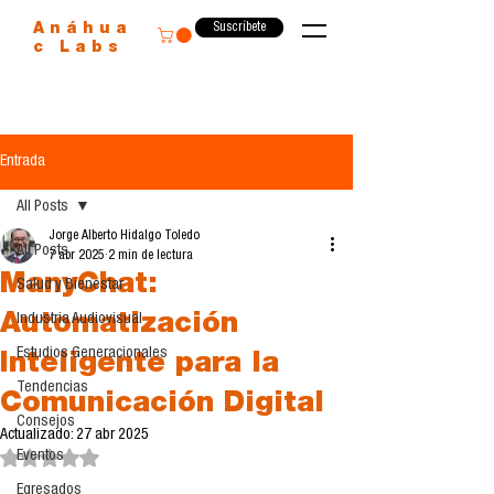
Suscríbete
Anáhua
c Labs
Entrada
All Posts
Jorge Alberto Hidalgo Toledo
All Posts
7 abr 2025
2 min de lectura
ManyChat:
Salud y Bienestar
Automatización
Industria Audiovisual
Estudios Generacionales
Inteligente para la
Tendencias
Comunicación Digital
Consejos
Actualizado:
27 abr 2025
Eventos
Obtuvo NaN de 5 estrellas.
Egresados