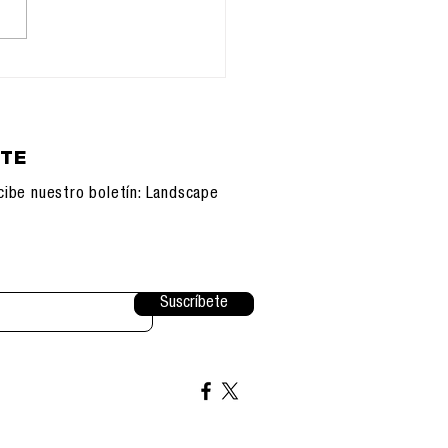
nteligencia
iática
ETE
cibe nuestro boletín: Landscape
Suscríbete