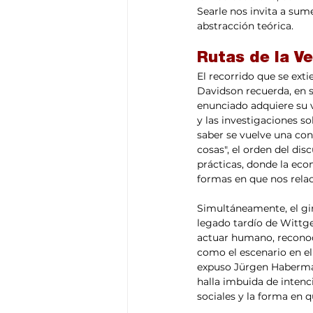
Searle nos invita a sum
abstracción teórica.
Rutas de la Ve
El recorrido que se ext
Davidson recuerda, en s
enunciado adquiere su ve
y las investigaciones so
saber se vuelve una con
cosas", el orden del di
prácticas, donde la eco
formas en que nos rel
Simultáneamente, el gir
legado tardío de Wittge
actuar humano, reconoc
como el escenario en el
expuso Jürgen Habermas
halla imbuida de intenci
sociales y la forma en 