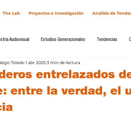
The Lab
Proyectos e Investigación
Análisis de Tende
stria Audiovisual
Estudios Generacionales
Tendencias
dalgo Toledo
1 abr 2025
3 min de lectura
l
Cultura Digital
Comunicación y Sociedad
Marketing dig
deros entrelazados de
Comunicación
Investigación
H&NhCL
CICA/Sintaxis
: entre la verdad, el 
cia
Casos de estudio
Novedades
Podcast
Video
In
llas.