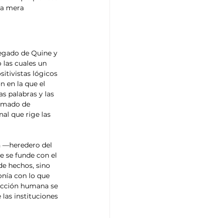
la mera 
egado de Quine y 
 las cuales un 
itivistas lógicos 
n en la que el 
s palabras y las 
ramado de 
al que rige las 
n —heredero del 
 se funde con el 
e hechos, sino 
onía con lo que 
acción humana se 
 las instituciones 