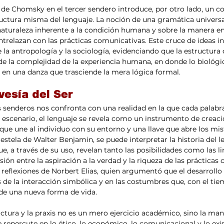
o de Chomsky en el tercer sendero introduce, por otro lado, un 
tructura misma del lenguaje. La noción de una gramática universa
naturaleza inherente a la condición humana y sobre la manera en
trelazan con las prácticas comunicativas. Este cruce de ideas in
la antropología y la sociología, evidenciando que la estructura 
e la complejidad de la experiencia humana, en donde lo biológico,
n en una danza que trasciende la mera lógica formal.
vesía del Ser
s senderos nos confronta con una realidad en la que cada palabra 
e escenario, el lenguaje se revela como un instrumento de creaci
que une al individuo con su entorno y una llave que abre los mist
 estela de Walter Benjamin, se puede interpretar la historia del
ue, a través de su uso, revelan tanto las posibilidades como las l
ión entre la aspiración a la verdad y la riqueza de las prácticas 
 reflexiones de Norbert Elias, quien argumentó que el desarrollo 
s de la interacción simbólica y en las costumbres que, con el tie
de una nueva forma de vida.
uctura y la praxis no es un mero ejercicio académico, sino la man
repercute en lo ético, lo económico, lo comunicacional y lo exis