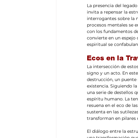
La presencia del legad
invita a repensar la es
interrogantes sobre la 
procesos mentales se en
con los fundamentos de 
convierte en un espejo d
espiritual se confabula
Ecos en la Tra
La intersección de esto
signo y un acto. En est
destrucción, un puente 
existencia. Siguiendo la
una serie de destellos q
espíritu humano. La tens
resuena en el eco de las
sustenta en las sutileza
transforman en pilares 
El diálogo entre la estr
una transformación que 