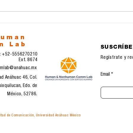
Cartel de protesta:
La i
Constructivismo y
med
Agitprop, gramática
visual de la
comunicación política
human
n Lab
SUSCRÍB
l: +52-5556270210
Regístrate y re
Ext. 8674
mlab@anahuac.mx
Email
ad Anáhuac 46, Col.
ixquilucan, Edo. de
México, 52786.
tad de Comunicación, Universidad Anáhuac México