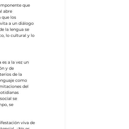
componente que 
l abre 
 que los 
vita a un diálogo 
de la lengua se 
 lo cultural y lo 
es a la vez un 
ón y de 
erios de la 
 lenguaje como 
imitaciones del 
cotidianas 
social se 
mpo, se 
ifestación viva de 
tencial. ¿No es 