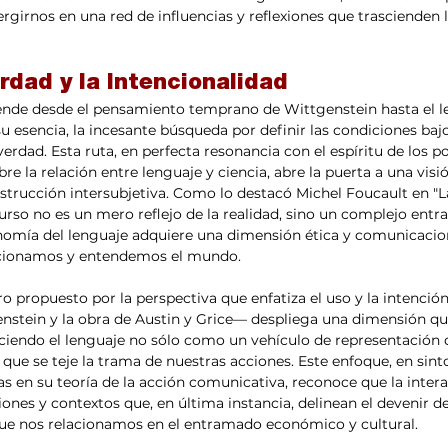
ergirnos en una red de influencias y reflexiones que trascienden 
rdad y la Intencionalidad
iende desde el pensamiento temprano de Wittgenstein hasta el l
u esencia, la incesante búsqueda por definir las condiciones bajo
rdad. Esta ruta, en perfecta resonancia con el espíritu de los pos
bre la relación entre lenguaje y ciencia, abre la puerta a una visió
strucción intersubjetiva. Como lo destacó Michel Foucault en "La
scurso no es un mero reflejo de la realidad, sino un complejo ent
nomía del lenguaje adquiere una dimensión ética y comunicacion
acionamos y entendemos el mundo.
o propuesto por la perspectiva que enfatiza el uso y la intenció
nstein y la obra de Austin y Grice— despliega una dimensión que
iendo el lenguaje no sólo como un vehículo de representación d
 que se teje la trama de nuestras acciones. Este enfoque, en sint
 en su teoría de la acción comunicativa, reconoce que la inter
ones y contextos que, en última instancia, delinean el devenir de
que nos relacionamos en el entramado económico y cultural.