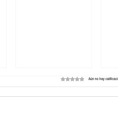
Obtuvo 0 de 5 estrellas.
Aún no hay calificac