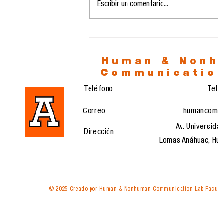
La orfandad del Otro:
Escribir un comentario...
Inteligencia Artificial y
la nueva soledad de la
especie
Human & Non
Communicatio
Teléfono
Te
Correo
humancom
Av. Universid
Dirección
Lomas Anáhuac, Hu
© 2025 Creado por Human & Nonhuman Communication Lab Facul