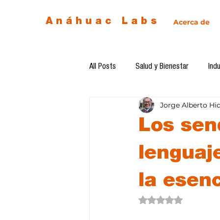
Anáhuac Labs
Acerca de
All Posts
Salud y Bienestar
Indu
Jorge Alberto Hi
Egresados
Inteligencia Artificia
Los sen
Diseño de futuro
Ética de la 
lenguaje
la esen
Software del mes
Cursos
Obtuvo NaN de 5 estre