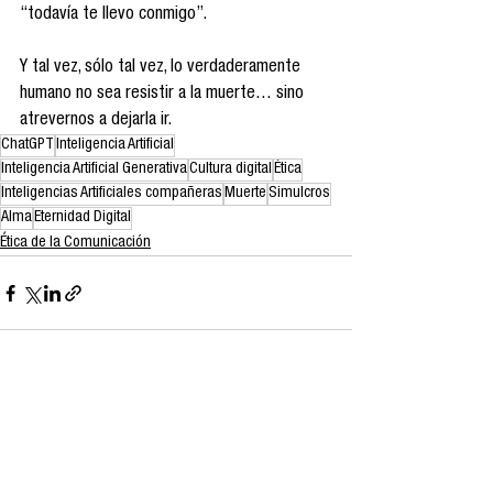
“todavía te llevo conmigo”.
Y tal vez, sólo tal vez, lo verdaderamente 
humano no sea resistir a la muerte… sino 
atrevernos a dejarla ir.
ChatGPT
Inteligencia Artificial
Inteligencia Artificial Generativa
Cultura digital
Ética
Inteligencias Artificiales compañeras
Muerte
Simulcros
Alma
Eternidad Digital
Ética de la Comunicación
Ver todo
Entradas recientes