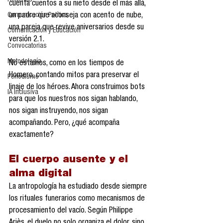
Reseñas
cuenta cuentos a su nieto desde el más allá, 
Comunicación Política
un padre que aconseja con acento de nube, 
una pareja que revive aniversarios desde su 
Comunicación y Educación
versión 2.1.
Convocatorias
Metodología
No estamos, como en los tiempos de 
Homero, contando mitos para preservar el 
Periodismo
linaje de los héroes. Ahora construimos bots 
IA Inclusiva
para que los nuestros nos sigan hablando, 
nos sigan instruyendo, nos sigan 
acompañando. Pero, ¿qué acompaña 
exactamente?
El cuerpo ausente y el 
alma digital
La antropología ha estudiado desde siempre 
los rituales funerarios como mecanismos de 
procesamiento del vacío. Según Philippe 