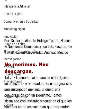
Inteligencia Artificial
Cultura Digital
Comunicación y Sociedad
Marketing digital
Innovación
Por: Dr. Jorge Alberto Hidalgo Toledo, Human 
Diseño de futuro
& Nonhuman Communication Lab, Facultad de 
Ética de la Comunicación
Comunicación, Universidad Anáhuac México
Investigación
No morimos. Nos 
H&NhCL
descargan.
CICA/Sintaxis
Tal vez la muerte ya no sea un umbral, sino 
Revista ComA
un archivo. La eternidad no es un dogma, sino 
Observatorio
una suscripción mensual. El duelo, una 
conversación con un algoritmo. Hemos 
Software del mes
alcanzado ese instante singular en el que los 
Cursos
muertos no descansan, sino que responden. 