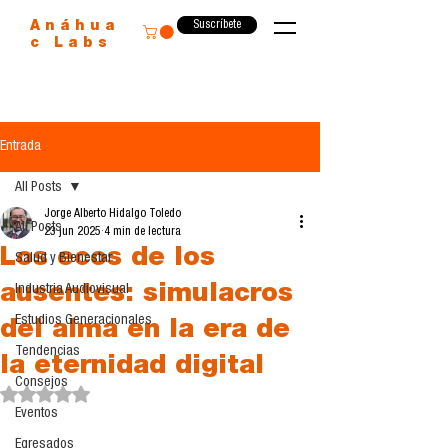
Suscríbete
Anáhua
c Labs
Entrada
All Posts
Jorge Alberto Hidalgo Toledo
All Posts
23 jun 2025
4 min de lectura
Los ecos de los
Salud y Bienestar
ausentes: simulacros
Industria Audiovisual
Estudios Generacionales
del alma en la era de
Tendencias
la eternidad digital
Consejos
Obtuvo NaN de 5 estrellas.
Eventos
Egresados