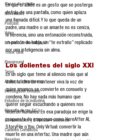
Casos de estudio
En que el adiós es un gesto que se posterga 
detrás de una pantalla, como quien aplaza 
Novedades
una llamada difícil. Y lo que queda de un 
Podcast
padre, una madre o un amante no es ceniza, 
Video
ni herencia, sino una entonación reconstruida, 
un patrón de habla, un “te extraño” replicado 
Informes de investigación
por una inteligencia sin alma.
Think Tank
Playground
Los dolientes del siglo XXI
Tesis
En un siglo que teme al silencio más que al 
Análisis de tendencias
dolor, la idea de mantener viva la voz de 
quien amamos se convierte en consuelo y 
Investigador Invitado
condena. No hay nada más humano que 
Estudios de la industria
querer seguir escuchando a quienes nos 
Filosofía de las TIC´s
hicieron humanos. En esa paradoja se erige la 
propuesta de empresas como HereAfter AI, 
Comunicación y Bienestar Psicosocia
StoryFile o You, Only Virtual: convertir la 
Carteles Científicos
muerte en una interfaz. Una madre que aún 